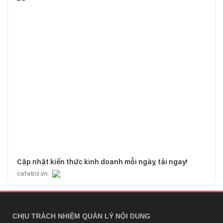
Cập nhật kiến thức kinh doanh mỗi ngày, tải ngay!
cafebiz.vn
CHỊU TRÁCH NHIỆM QUẢN LÝ NỘI DUNG
Bà Nguyễn Bích Minh
TRỤ SỞ HÀ NỘI
Tầng 21, Tòa nhà Center Building, Hapulico Complex, Số 01, phố
Nguyễn Huy Tưởng, phường Thanh Xuân, thành phố Hà Nội
Email:
contact@afamily.vn |
Điện thoại:
024 7309 5555, máy lẻ 62.370
VPĐD TẠI TP.HCM