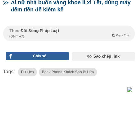
Ái nữ nhà buôn vàng khoe lì xì Tết, dùng máy
đếm tiền để kiểm kê
Theo
Đời Sống Pháp Luật
Copy link
(GMT +7)
Chia sẻ
Sao chép link
Tags:
Du Lịch
Book Phòng Khách Sạn Bị Lừa