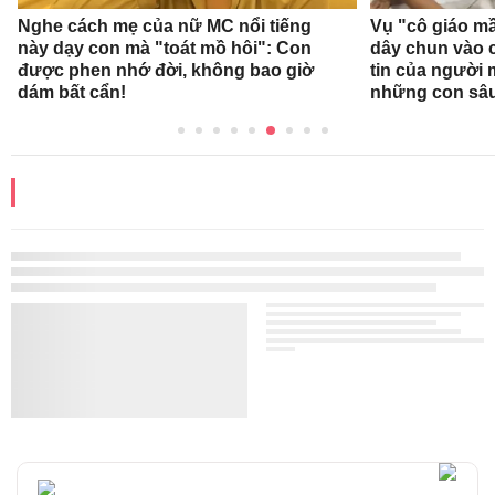
Nghe cách mẹ của nữ MC nổi tiếng
Vụ "cô giáo mầ
này dạy con mà "toát mồ hôi": Con
dây chun vào c
được phen nhớ đời, không bao giờ
tin của người
dám bất cẩn!
những con sâ
ĐỌC THÊM