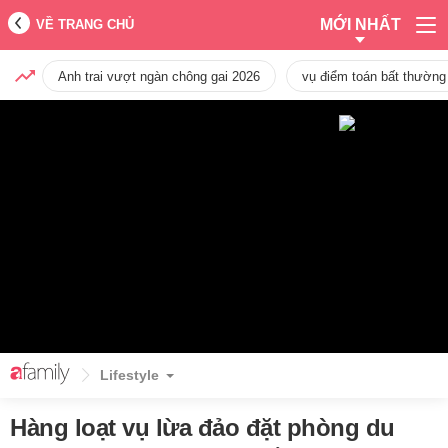
MỚI NHẤT
VỀ TRANG CHỦ
Anh trai vượt ngàn chông gai 2026
vụ điểm toán bất thường
Lifestyle
Hàng loạt vụ lừa đảo đặt phòng du