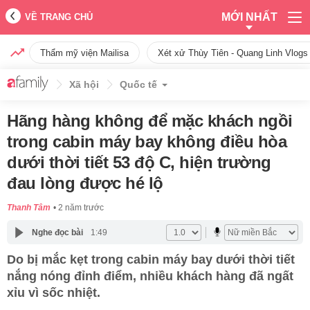
MỚI NHẤT
VỀ TRANG CHỦ
Thẩm mỹ viện Mailisa
Xét xử Thùy Tiên - Quang Linh Vlogs
Xã hội
Quốc tế
Hãng hàng không để mặc khách ngồi
trong cabin máy bay không điều hòa
dưới thời tiết 53 độ C, hiện trường
đau lòng được hé lộ
Thanh Tâm
2 năm trước
Nghe đọc bài
1:49
Do bị mắc kẹt trong cabin máy bay dưới thời tiết
nắng nóng đỉnh điểm, nhiều khách hàng đã ngất
xỉu vì sốc nhiệt.