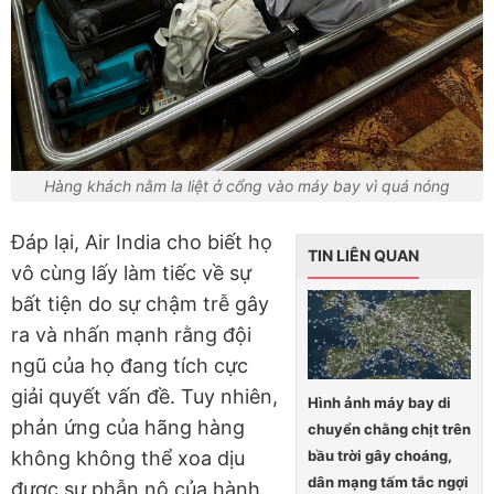
Hàng khách nằm la liệt ở cổng vào máy bay vì quá nóng
Đáp lại, Air India cho biết họ
TIN LIÊN QUAN
vô cùng lấy làm tiếc về sự
bất tiện do sự chậm trễ gây
ra và nhấn mạnh rằng đội
ngũ của họ đang tích cực
giải quyết vấn đề. Tuy nhiên,
Hình ảnh máy bay di
phản ứng của hãng hàng
chuyển chằng chịt trên
bầu trời gây choáng,
không không thể xoa dịu
dân mạng tấm tắc ngợi
được sự phẫn nộ của hành