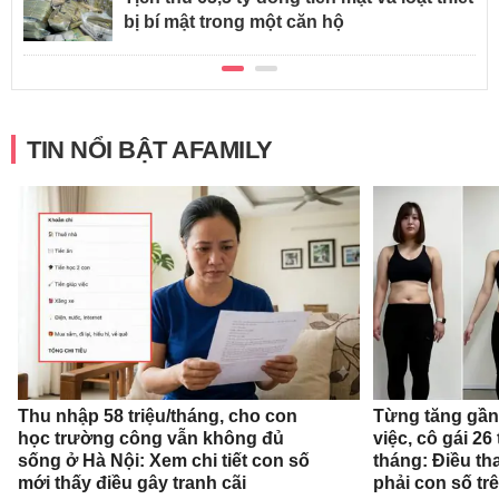
bị bí mật trong một căn hộ
TIN NỔI BẬT AFAMILY
Thu nhập 58 triệu/tháng, cho con
Từng tăng gần 
học trường công vẫn không đủ
việc, cô gái 26 
sống ở Hà Nội: Xem chi tiết con số
tháng: Điều th
mới thấy điều gây tranh cãi
phải con số tr