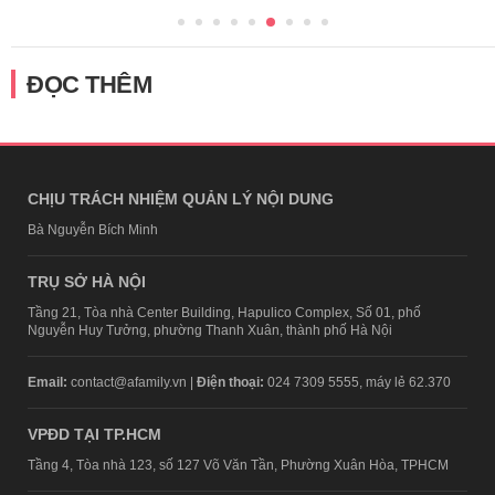
ĐỌC THÊM
CHỊU TRÁCH NHIỆM QUẢN LÝ NỘI DUNG
Bà Nguyễn Bích Minh
TRỤ SỞ HÀ NỘI
Tầng 21, Tòa nhà Center Building, Hapulico Complex, Số 01, phố
Nguyễn Huy Tưởng, phường Thanh Xuân, thành phố Hà Nội
Email:
contact@afamily.vn |
Điện thoại:
024 7309 5555, máy lẻ 62.370
VPĐD TẠI TP.HCM
Tầng 4, Tòa nhà 123, số 127 Võ Văn Tần, Phường Xuân Hòa, TPHCM