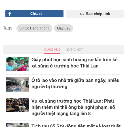
Chia sẻ
Sao chép link
Tags:
Sự Cố Hàng Không
Máy Bay
CÙNG MỤC
ĐANG HOT
Giây phút học sinh hoảng sợ lẩn trốn kẻ
xả súng ở trường học Thái Lan
Ô tô lao vào nhà trẻ giữa ban ngày, nhiều
người bị thương
Vụ xả súng trường học Thái Lan: Phát
hiện thêm thi thể ông bà nghi phạm, số
người thiệt mạng tăng lên 8
Tịch thu 65,5 tỷ đồng tiền mặt và loạt thiết