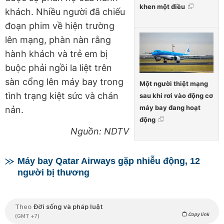
khen một điều
khách. Nhiều người đã chiếu
đoạn phim về hiện trường
lên mạng, phàn nàn rằng
hành khách và trẻ em bị
buộc phải ngồi la liệt trên
sàn cổng lên máy bay trong
Một người thiệt mạng
tình trạng kiệt sức và chán
sau khi rơi vào động cơ
máy bay đang hoạt
nản.
động
Nguồn: NDTV
Máy bay Qatar Airways gặp nhiễu động, 12
người bị thương
Theo
Đời sống và pháp luật
Copy link
(GMT +7)