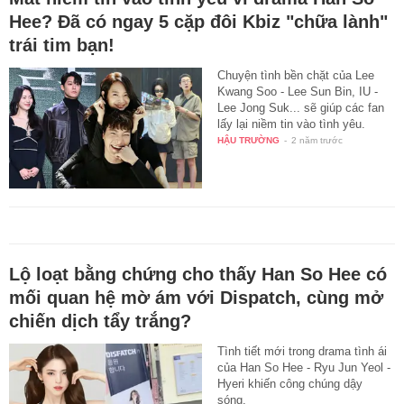
Hee? Đã có ngay 5 cặp đôi Kbiz "chữa lành"
trái tim bạn!
Chuyện tình bền chặt của Lee
Kwang Soo - Lee Sun Bin, IU -
Lee Jong Suk... sẽ giúp các fan
lấy lại niềm tin vào tình yêu.
HẬU TRƯỜNG
-
2 năm trước
Lộ loạt bằng chứng cho thấy Han So Hee có
mối quan hệ mờ ám với Dispatch, cùng mở
chiến dịch tẩy trắng?
Tình tiết mới trong drama tình ái
của Han So Hee - Ryu Jun Yeol -
Hyeri khiến công chúng dậy
sóng.