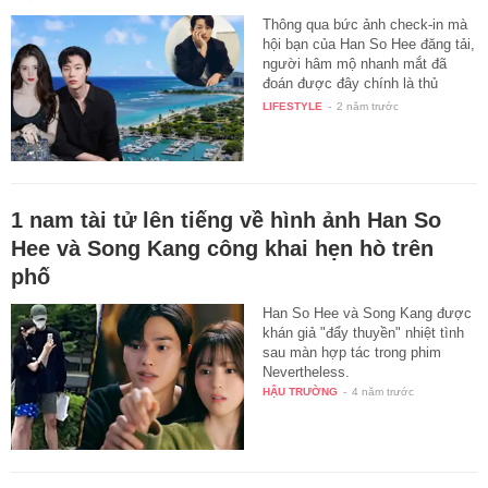
Thông qua bức ảnh check-in mà
hội bạn của Han So Hee đăng tải,
người hâm mộ nhanh mắt đã
đoán được đây chính là thủ
phủ…
LIFESTYLE
-
2 năm trước
1 nam tài tử lên tiếng về hình ảnh Han So
Hee và Song Kang công khai hẹn hò trên
phố
Han So Hee và Song Kang được
khán giả "đẩy thuyền" nhiệt tình
sau màn hợp tác trong phim
Nevertheless.
HẬU TRƯỜNG
-
4 năm trước