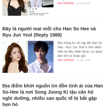
HẬU TRƯỜNG
-
2 năm trước
Đây là người mai mối cho Han So Hee và
Ryu Jun Yeol (Reply 1988)
Mọi thông tin về cặp đôi Han So
Hee - Ryu Jun Yeol ở thời điểm
hiện tại đều nhận được sự quan
tâm lớn từ khán giả.
HẬU TRƯỜNG
-
2 năm trước
Địa điểm khởi nguồn tin đồn tình ái của Han
So-Hee là nơi Song Joong Ki tậu căn hộ
nghỉ dưỡng, nhiều sao quốc tế bị bắt gặp
hẹn hò