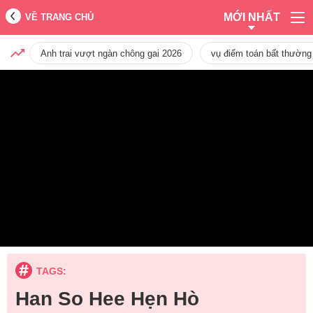
MỚI NHẤT
VỀ TRANG CHỦ
Anh trai vượt ngàn chông gai 2026
vụ điểm toán bất thường
TAGS:
Han So Hee Hẹn Hò