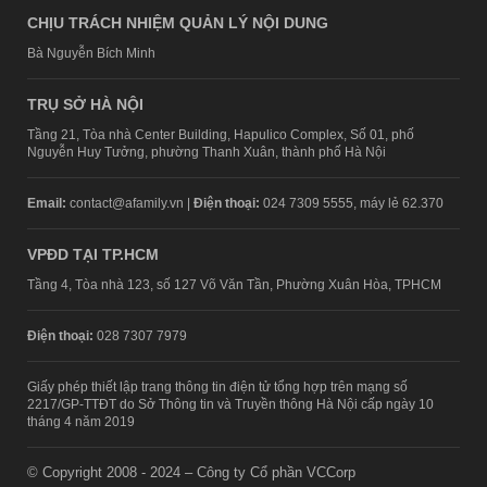
CHỊU TRÁCH NHIỆM QUẢN LÝ NỘI DUNG
Bà Nguyễn Bích Minh
TRỤ SỞ HÀ NỘI
Tầng 21, Tòa nhà Center Building, Hapulico Complex, Số 01, phố
Nguyễn Huy Tưởng, phường Thanh Xuân, thành phố Hà Nội
Email:
contact@afamily.vn |
Điện thoại:
024 7309 5555, máy lẻ 62.370
VPĐD TẠI TP.HCM
Tầng 4, Tòa nhà 123, số 127 Võ Văn Tần, Phường Xuân Hòa, TPHCM
Điện thoại:
028 7307 7979
Giấy phép thiết lập trang thông tin điện tử tổng hợp trên mạng số
2217/GP-TTĐT do Sở Thông tin và Truyền thông Hà Nội cấp ngày 10
tháng 4 năm 2019
© Copyright 2008 - 2024 – Công ty Cổ phần VCCorp