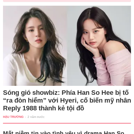
Sóng gió showbiz: Phía Han So Hee bị tố
“ra đòn hiểm” với Hyeri, cố biến mỹ nhân
Reply 1988 thành kẻ tội đồ
HẬU TRƯỜNG
-
2 năm trước
Mất niềm tin vào tình yêu vì drama Han So