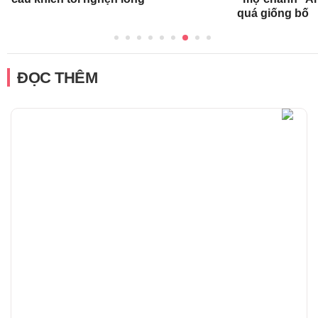
quá giống bố
ĐỌC THÊM