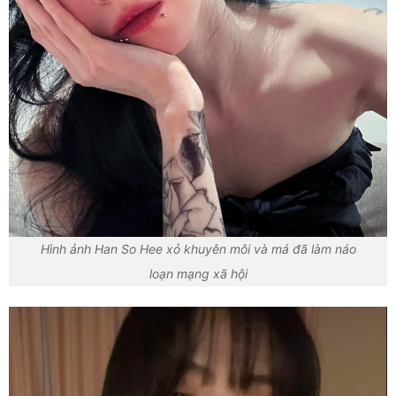
Hình ảnh Han So Hee xỏ khuyên môi và má đã làm náo
loạn mạng xã hội