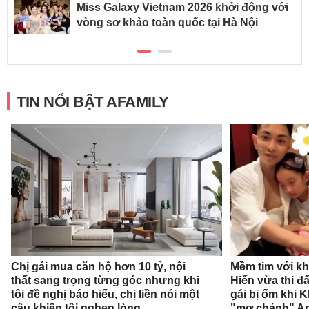
Miss Galaxy Vietnam 2026 khởi động với
vòng sơ khảo toàn quốc tại Hà Nội
TIN NỔI BẬT AFAMILY
Mềm tim với k
Chị gái mua căn hộ hơn 10 tỷ, nội
Hiển vừa thi 
thất sang trọng từng góc nhưng khi
gái bị ốm khi 
tôi đề nghị báo hiếu, chị liền nói một
"mợ chảnh" Ann
câu khiến tôi nghẹn lòng