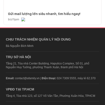
Gửi mail lượng lớn siêu nhanh, tìm hiểu ngay!
bizfly.vn
CHỊU TRÁCH NHIỆM QUẢN LÝ NỘI DUNG
Bà Nguyễn Bích Minh
TRỤ SỞ HÀ NỘI
Tầng 21, Tòa nhà Center Building, Hapulico Complex, Số 01, phố
Nguyễn Huy Tưởng, phường Thanh Xuân, thành phố Hà Nội
Email:
contact@afamily.vn |
Điện thoại:
024 7309 5555, máy lẻ 62.370
VPĐD TẠI TP.HCM
Tầng 4, Tòa nhà 123, số 127 Võ Văn Tần, Phường Xuân Hòa, TPHCM