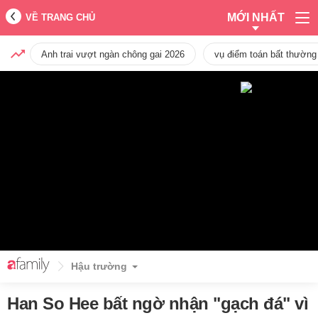
MỚI NHẤT
VỀ TRANG CHỦ
Anh trai vượt ngàn chông gai 2026
vụ điểm toán bất thường
Hậu trường
Han So Hee bất ngờ nhận "gạch đá" vì