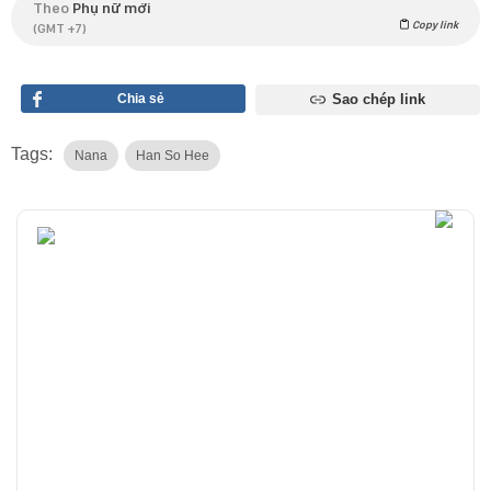
Theo
Phụ nữ mới
Copy link
(GMT +7)
Chia sẻ
Sao chép link
Tags:
Nana
Han So Hee