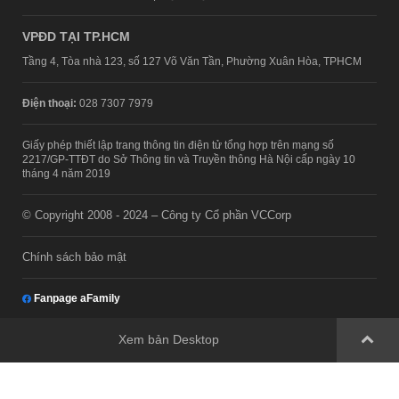
VPĐD TẠI TP.HCM
Tầng 4, Tòa nhà 123, số 127 Võ Văn Tần, Phường Xuân Hòa, TPHCM
Điện thoại:
028 7307 7979
Giấy phép thiết lập trang thông tin điện tử tổng hợp trên mạng số
2217/GP-TTĐT do Sở Thông tin và Truyền thông Hà Nội cấp ngày 10
tháng 4 năm 2019
© Copyright 2008 - 2024 – Công ty Cổ phần VCCorp
Chính sách bảo mật
Fanpage aFamily
Xem bản Desktop