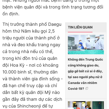
mặt. Những người mắc bệnh đang ở trong một
bệnh viện quân đội và trong tình trạng tương đối
ổn định.
Thị trưởng thành phố Daegu
TIN LIÊN QUAN
hôm thứ Năm kêu gọi 2,5
triệu người của thành phố ở
nhà và đeo khẩu trang ngay
cả trong nhà nếu có thể,
trong khi đồn trú của quân
Không đến Trung Quốc
đội Hoa Kỳ - nơi có khoảng
cũng không giao du,
gặp gỡ bất cứ ai ở đây,
10.000 binh sĩ, thường dân
tại sao người phụ nữ ở
và thành viên gia đình sống -
Canada vẫn nhiễm
đã hạn chế truy cập và chỉ
Covid-19?
dẫn bất kỳ quân đội Mỹ nào
gần đây đã tham dự các dịch
vụ của Shincheonji để tự