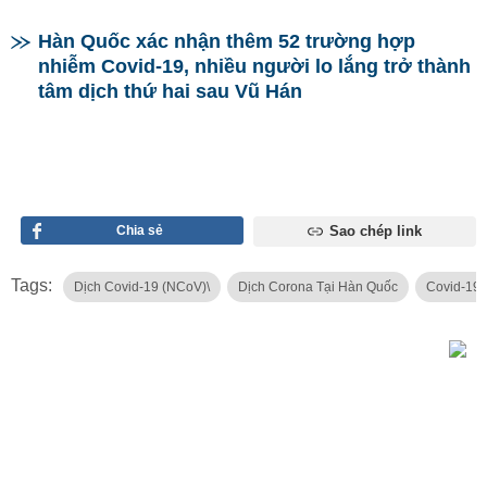
Hàn Quốc xác nhận thêm 52 trường hợp
nhiễm Covid-19, nhiều người lo lắng trở thành
tâm dịch thứ hai sau Vũ Hán
Chia sẻ
Sao chép link
Tags:
Dịch Covid-19 (NCoV)\
Dịch Corona Tại Hàn Quốc
Covid-19