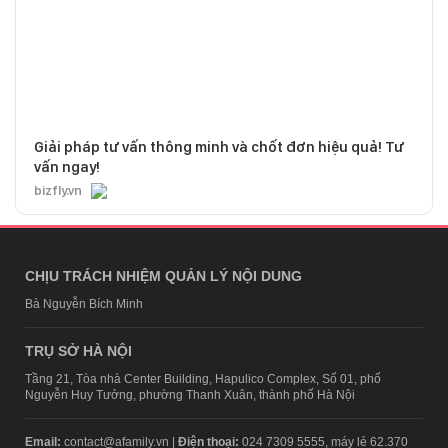
Giải pháp tư vấn thông minh và chốt đơn hiệu quả! Tư
vấn ngay!
bizfly.vn
CHỊU TRÁCH NHIỆM QUẢN LÝ NỘI DUNG
Bà Nguyễn Bích Minh
TRỤ SỞ HÀ NỘI
Tầng 21, Tòa nhà Center Building, Hapulico Complex, Số 01, phố
Nguyễn Huy Tưởng, phường Thanh Xuân, thành phố Hà Nội
Email:
contact@afamily.vn |
Điện thoại:
024 7309 5555, máy lẻ 62.370