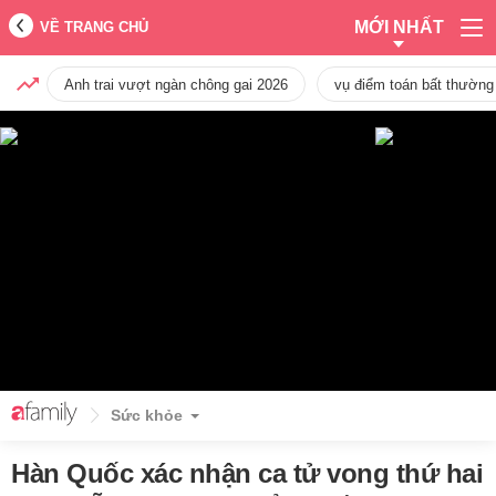
MỚI NHẤT
VỀ TRANG CHỦ
Anh trai vượt ngàn chông gai 2026
vụ điểm toán bất thường
Sức khỏe
Hàn Quốc xác nhận ca tử vong thứ hai