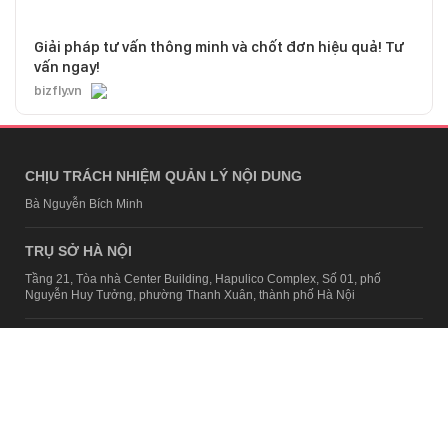
Giải pháp tư vấn thông minh và chốt đơn hiệu quả! Tư
vấn ngay!
bizfly.vn
CHỊU TRÁCH NHIỆM QUẢN LÝ NỘI DUNG
Bà Nguyễn Bích Minh
TRỤ SỞ HÀ NỘI
Tầng 21, Tòa nhà Center Building, Hapulico Complex, Số 01, phố
Nguyễn Huy Tưởng, phường Thanh Xuân, thành phố Hà Nội
Email:
contact@afamily.vn |
Điện thoại:
024 7309 5555, máy lẻ 62.370
VPĐD TẠI TP.HCM
Tầng 4, Tòa nhà 123, số 127 Võ Văn Tần, Phường Xuân Hòa, TPHCM