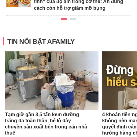
tinh" của độ ẩm trong cơ thể: Ăn đúng
cách còn hỗ trợ giảm mỡ bụng
TIN NỔI BẬT AFAMILY
Tạm giữ gần 3,5 tấn kem dưỡng
4 khoản tiền n
trắng da toàn thân, hé lộ dây
không nên man
chuyền sản xuất bên trong căn nhà
quyết định cảm
thuê
hưởng hàng c