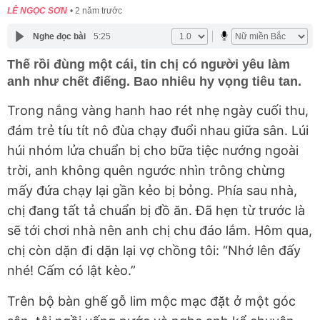
LÊ NGỌC SƠN
2 năm trước
Nghe đọc bài
5:25
Thế rồi đùng một cái, tin chị có người yêu làm
anh như chết điếng. Bao nhiêu hy vọng tiêu tan.
Trong nắng vàng hanh hao rét nhẹ ngày cuối thu,
đám trẻ tíu tít nô đùa chạy đuổi nhau giữa sân. Lúi
húi nhóm lửa chuẩn bị cho bữa tiệc nướng ngoài
trời, anh không quên ngước nhìn trông chừng
mấy đứa chạy lại gần kẻo bị bỏng. Phía sau nhà,
chị đang tất tả chuẩn bị đồ ăn. Đã hẹn từ trước là
sẽ tới chơi nhà nên anh chị chu đáo lắm. Hôm qua,
chị còn dặn đi dặn lại vợ chồng tôi: “Nhớ lên đấy
nhé! Cấm có lật kèo.”
Trên bộ bàn ghế gỗ lim mộc mạc đặt ở một góc