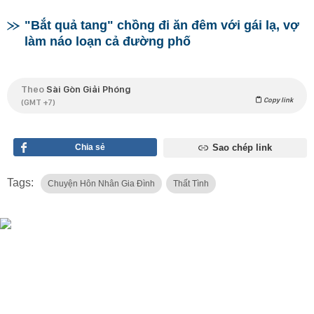
"Bắt quả tang" chồng đi ăn đêm với gái lạ, vợ
làm náo loạn cả đường phố
Theo
Sài Gòn Giải Phóng
Copy link
(GMT +7)
Chia sẻ
Sao chép link
Tags:
Chuyện Hôn Nhân Gia Đình
Thất Tình