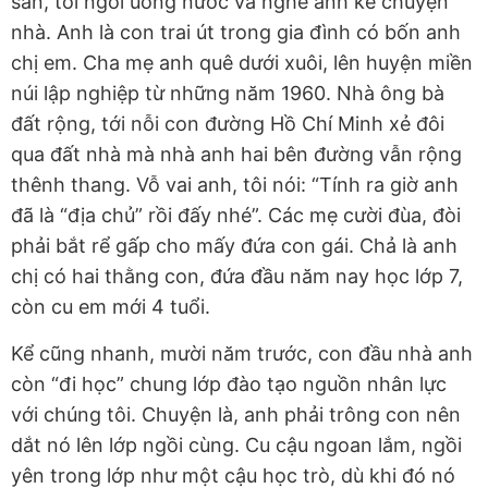
sân, tôi ngồi uống nước và nghe anh kể chuyện
nhà. Anh là con trai út trong gia đình có bốn anh
chị em. Cha mẹ anh quê dưới xuôi, lên huyện miền
núi lập nghiệp từ những năm 1960. Nhà ông bà
đất rộng, tới nỗi con đường Hồ Chí Minh xẻ đôi
qua đất nhà mà nhà anh hai bên đường vẫn rộng
thênh thang. Vỗ vai anh, tôi nói: “Tính ra giờ anh
đã là “địa chủ” rồi đấy nhé”. Các mẹ cười đùa, đòi
phải bắt rể gấp cho mấy đứa con gái. Chả là anh
chị có hai thằng con, đứa đầu năm nay học lớp 7,
còn cu em mới 4 tuổi.
Kể cũng nhanh, mười năm trước, con đầu nhà anh
còn “đi học” chung lớp đào tạo nguồn nhân lực
với chúng tôi. Chuyện là, anh phải trông con nên
dắt nó lên lớp ngồi cùng. Cu cậu ngoan lắm, ngồi
yên trong lớp như một cậu học trò, dù khi đó nó