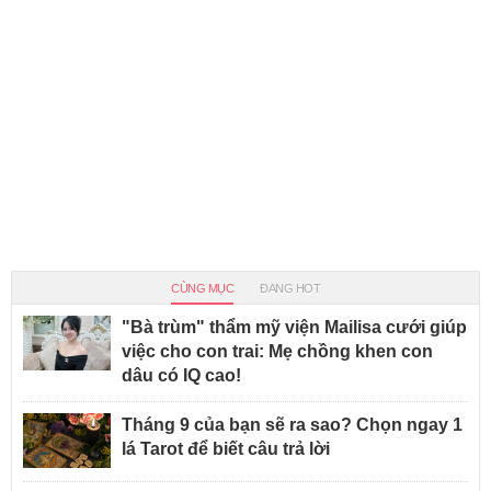
CÙNG MỤC
ĐANG HOT
"Bà trùm" thẩm mỹ viện Mailisa cưới giúp
việc cho con trai: Mẹ chồng khen con
dâu có IQ cao!
Tháng 9 của bạn sẽ ra sao? Chọn ngay 1
lá Tarot để biết câu trả lời