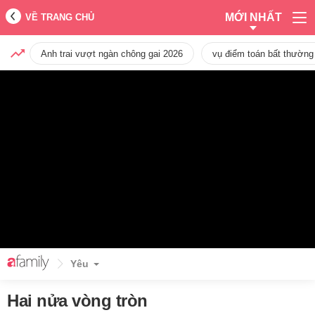
MỚI NHẤT
VỀ TRANG CHỦ
Anh trai vượt ngàn chông gai 2026
vụ điểm toán bất thường
Yêu
Hai nửa vòng tròn