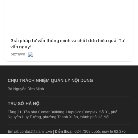
Giải pháp tư vấn thông minh và chốt đơn hiệu quả! Tư
vấn ngay!
bizfly.vn
CHỊU TRÁCH NHIỆM QUẢN LÝ NỘI DUNG
Bà Nguyễn Bích Minh
TRỤ SỞ HÀ NỘI
Tầng 21, Tòa nhà Center Building, Hapulico Complex, Số 01, phố
Nguyễn Huy Tưởng, phường Thanh Xuân, thành phố Hà Nội
Email:
contact@afamily.vn |
Điện thoại:
024 7309 5555, máy lẻ 62.370