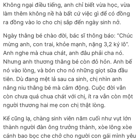
Không ngại điều tiếng, anh chỉ biết vừa học, vừa
làm thêm không nề hà bất cứ việc gì để có đồng
ra đồng vào lo cho chị sắp đến ngày sinh nở.
Ngày thằng bé chào đời, bác sĩ thông báo: “Chúc
mừng anh, con trai, khỏe mạnh, nặng 3,2 ký lô”.
Anh nghe mà chua chát, anh đâu phải cha nó.
Nhưng anh thương thằng bé còn đỏ hỏn. Anh bế
nó vào lòng, và bón cho nó những giọt sữa đầu
tiên. Dù đang mệt lả sau ca sinh, chị nhìn anh
nâng niu thằng bé mà cảm động. Cuộc đời vẫn
còn chưa quá chua chát với chị, ít ra vẫn còn một
người thương hai mẹ con chị thật lòng.
Kể cũng lạ, chàng sinh viên năm cuối như vụt lớn
thành người đàn ông trưởng thành, xòe lông xòe
cánh bao bọc che chở cho người con gái mình yêu