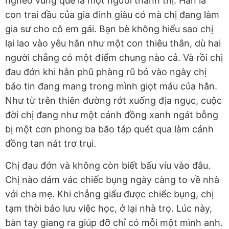
nghèo vùng quê là một người thành thị. Hắn là
con trai đầu của gia đình giàu có mà chị đang làm
gia sư cho cô em gái. Bạn bè không hiểu sao chị
lại lao vào yêu hắn như một con thiêu thân, dù hai
người chẳng có một điểm chung nào cả. Và rồi chị
đau đớn khi hắn phũ phàng rũ bỏ vào ngày chị
báo tin đang mang trong mình giọt máu của hắn.
Như từ trên thiên đường rớt xuống địa ngục, cuộc
đời chị đang như một cánh đồng xanh ngát bỗng
bị một cơn phong ba bão táp quét qua làm cánh
đồng tan nát trơ trụi.
Chị đau đớn và không còn biết bấu víu vào đâu.
Chị nào dám vác chiếc bụng ngày càng to về nhà
với cha mẹ. Khi chẳng giấu được chiếc bụng, chị
tạm thời bảo lưu việc học, ở lại nhà trọ. Lúc này,
bàn tay giang ra giúp đỡ chỉ có mỗi một mình anh.