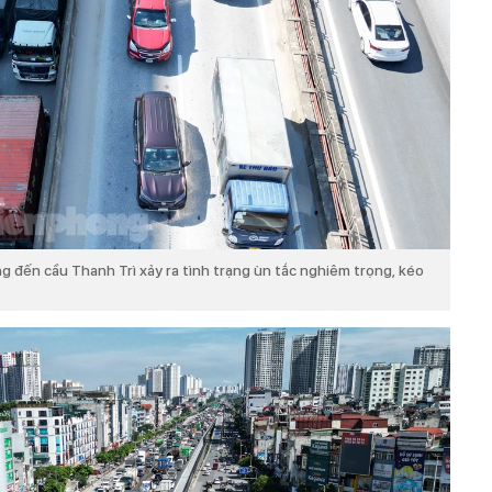
g đến cầu Thanh Trì xảy ra tình trạng ùn tắc nghiêm trọng, kéo