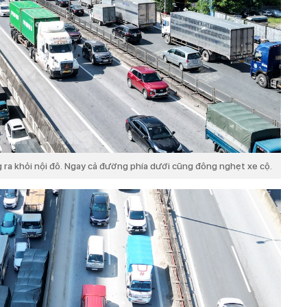
g ra khỏi nội đô. Ngay cả đường phía dưới cũng đông nghẹt xe cộ.