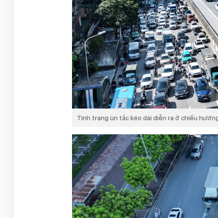
Tình trạng ùn tắc kéo dài diễn ra ở chiều hướn