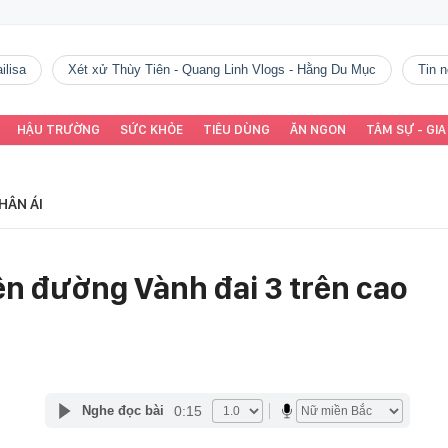
ilisa
Xét xử Thùy Tiên - Quang Linh Vlogs - Hằng Du Mục
tin
HẬU TRƯỜNG
SỨC KHỎE
TIÊU DÙNG
ĂN NGON
TÂM SỰ - GIA
HÂN ÁI
rên đường Vành đai 3 trên cao
0:15
Nghe đọc bài