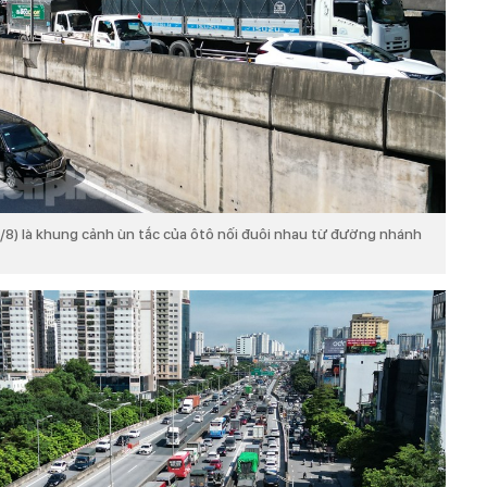
0/8) là khung cảnh ùn tắc của ôtô nối đuôi nhau từ đường nhánh