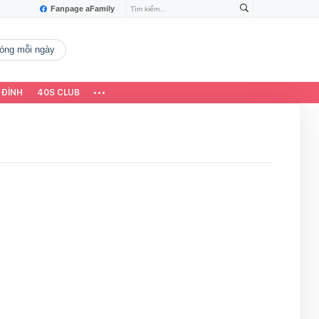
Fanpage aFamily
 nóng mỗi ngày
 ĐÌNH
40S CLUB