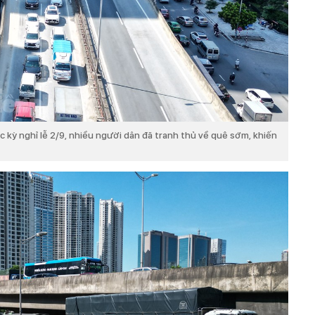
c kỳ nghỉ lễ 2/9, nhiều người dân đã tranh thủ về quê sớm, khiến