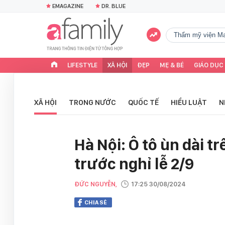
EMAGAZINE
DR. BLUE
Thẩm mỹ viện Ma
LIFESTYLE
XÃ HỘI
ĐẸP
MẸ & BÉ
GIÁO DỤC
XÃ HỘI
TRONG NƯỚC
QUỐC TẾ
HIỂU LUẬT
N
Hà Nội: Ô tô ùn dài t
trước nghỉ lễ 2/9
ĐỨC NGUYỄN,
17:25 30/08/2024
CHIA SẺ