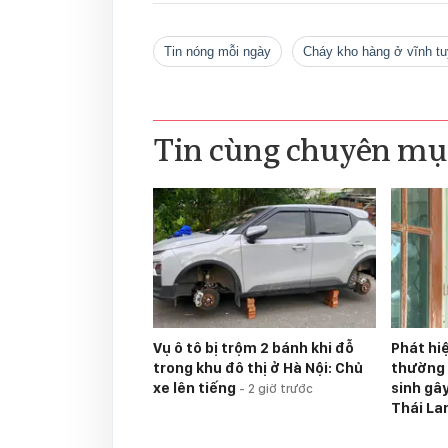
tin nóng mỗi ngày
cháy kho hàng ở vĩnh t
Tin cùng chuyên mụ
Vụ ô tô bị trộm 2 bánh khi đỗ
Phát hi
trong khu đô thị ở Hà Nội: Chủ
thường 
xe lên tiếng
sinh gâ
-
2 giờ trước
Thái La