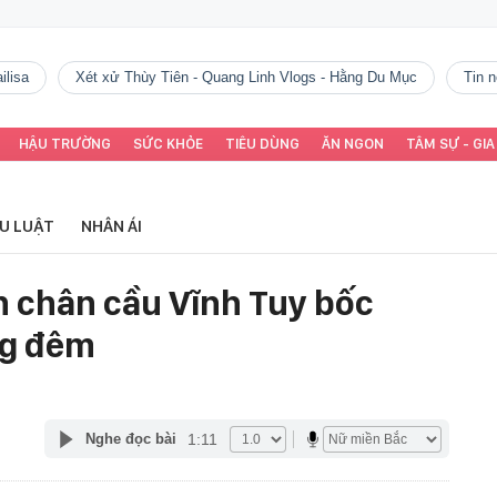
ilisa
Xét xử Thùy Tiên - Quang Linh Vlogs - Hằng Du Mục
tin
HẬU TRƯỜNG
SỨC KHỎE
TIÊU DÙNG
ĂN NGON
TÂM SỰ - GIA
ỂU LUẬT
NHÂN ÁI
n chân cầu Vĩnh Tuy bốc
ng đêm
1:11
Nghe đọc bài