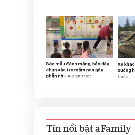
Bảo mẫu đánh mắng, bắn dây
Xe khác
chun vào trẻ mầm non gây
xuống h
phẫn nộ
-
38 phút trước
trước
Tin nổi bật aFamily