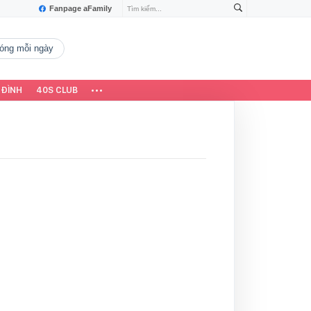
Fanpage aFamily
 nóng mỗi ngày
 ĐÌNH
40S CLUB