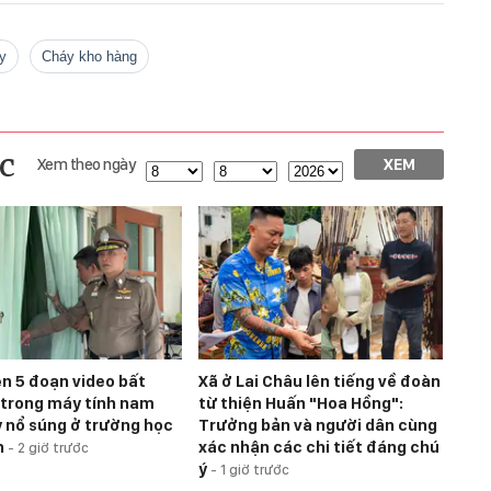
uy
Cháy kho hàng
c
Xem theo ngày
XEM
ện 5 đoạn video bất
Xã ở Lai Châu lên tiếng về đoàn
trong máy tính nam
từ thiện Huấn "Hoa Hồng":
y nổ súng ở trường học
Trưởng bản và người dân cùng
n
xác nhận các chi tiết đáng chú
-
2 giờ trước
ý
-
1 giờ trước