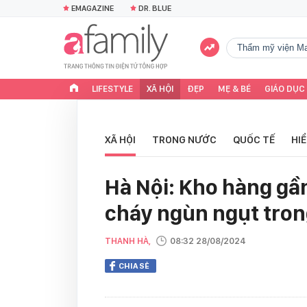
EMAGAZINE
DR. BLUE
Thẩm mỹ viện Ma
LIFESTYLE
XÃ HỘI
ĐẸP
MẸ & BÉ
GIÁO DỤC
XÃ HỘI
TRONG NƯỚC
QUỐC TẾ
HI
Hà Nội: Kho hàng gầ
cháy ngùn ngụt tro
THANH HÀ,
08:32 28/08/2024
CHIA SẺ