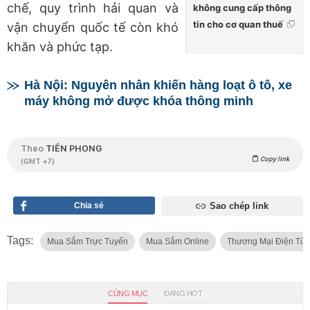
chế, quy trình hải quan và
không cung cấp thông
tin cho cơ quan thuế
vận chuyển quốc tế còn khó
khăn và phức tạp.
Hà Nội: Nguyên nhân khiến hàng loạt ô tô, xe
máy không mở được khóa thông minh
Theo
TIỀN PHONG
Copy link
(GMT +7)
Chia sẻ
Sao chép link
Tags:
Mua Sắm Trực Tuyến
Mua Sắm Online
Thương Mại Điện Tử
CÙNG MỤC
ĐANG HOT