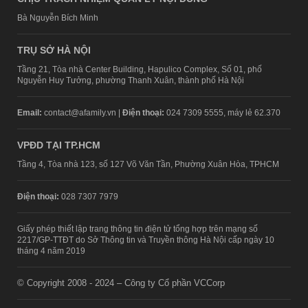
Bà Nguyễn Bích Minh
TRỤ SỞ HÀ NỘI
Tầng 21, Tòa nhà Center Building, Hapulico Complex, Số 01, phố
Nguyễn Huy Tưởng, phường Thanh Xuân, thành phố Hà Nội
Email:
contact@afamily.vn |
Điện thoại:
024 7309 5555, máy lẻ 62.370
VPĐD TẠI TP.HCM
Tầng 4, Tòa nhà 123, số 127 Võ Văn Tần, Phường Xuân Hòa, TPHCM
Điện thoại:
028 7307 7979
Giấy phép thiết lập trang thông tin điện tử tổng hợp trên mạng số
2217/GP-TTĐT do Sở Thông tin và Truyền thông Hà Nội cấp ngày 10
tháng 4 năm 2019
© Copyright 2008 - 2024 – Công ty Cổ phần VCCorp