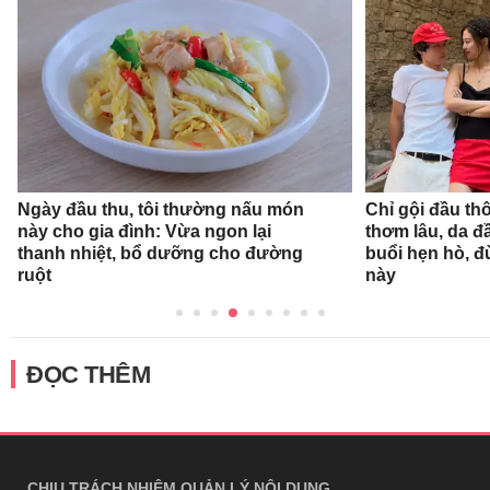
Ngày đầu thu, tôi thường nấu món
Chỉ gội đầu th
này cho gia đình: Vừa ngon lại
thơm lâu, da đ
thanh nhiệt, bổ dưỡng cho đường
buổi hẹn hò, 
ruột
này
ĐỌC THÊM
CHỊU TRÁCH NHIỆM QUẢN LÝ NỘI DUNG