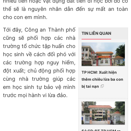
nhiều tiền hoặc vật dụng đắt tiền đi học bởi đó có
thể sẽ là nguyên nhân dẫn đến sự mất an toàn
cho con em mình.
Tới đây, Công an Thành phố
TIN LIÊN QUAN
cũng sẽ phối hợp các nhà
trường tổ chức tập huấn cho
học sinh về cách đối phó với
các trường hợp nguy hiểm,
đột xuất; chủ động phối hợp
TP HCM: Xuất hiện
cùng nhà trường giúp các
thêm chiêu lừa ba con
bị tai nạn
em học sinh tự bảo vệ mình
trước mọi hành vi lừa đảo.