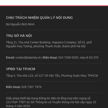
CHỊU TRÁCH NHIỆM QUẢN LÝ NỘI DUNG
Bà Nguyễn Bích Minh
TRỤ SỞ HÀ NỘI
Tầng 21, Tòa nhà Center Building, Hapulico Complex, Số 01, phố
Nguyễn Huy Tưởng, phường Thanh Xuân, thành phố Hà Nội
Email:
contact@afamily.vn |
Điện thoại:
024 7309 5555, máy lẻ 62.370
VPĐD TẠI TP.HCM
Tầng 4, Tòa nhà 123, số 127 Võ Văn Tần, Phường Xuân Hòa, TPHCM
Điện thoại:
028 7307 7979
Giấy phép thiết lập trang thông tin điện tử tổng hợp trên mạng số
2217/GP-TTĐT do Sở Thông tin và Truyền thông Hà Nội cấp ngày 10
tháng 4 năm 2019