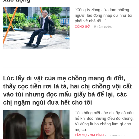
"Công ty đóng cửa làm những
người lao động nhập cư như tôi
phải về nhà rồi...".
CÔNG SỞ
-
6 năm trước
Lúc lấy di vật của mẹ chồng mang đi đốt,
thấy cọc tiền rơi lả tả, hai chị chồng vội cất
vào túi nhưng đọc mẩu giấy bà để lại, các
chị ngậm ngùi đưa hết cho tôi
Tôi không biết các chị ấy có xấu
hổ khi đọc những điều đó không.
Vì đúng là họ chẳng làm gì cho
mẹ cả.
TÂM SỰ - GIA ĐÌNH
-
6 năm trước