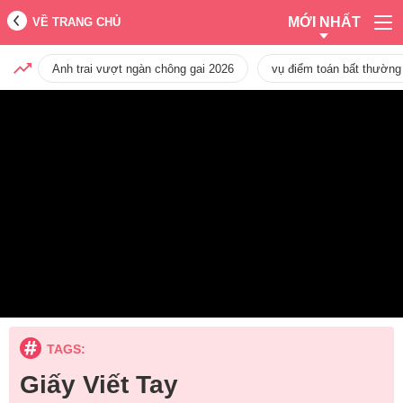
MỚI NHẤT
VỀ TRANG CHỦ
Anh trai vượt ngàn chông gai 2026
vụ điểm toán bất thường
TAGS:
Giấy Viết Tay