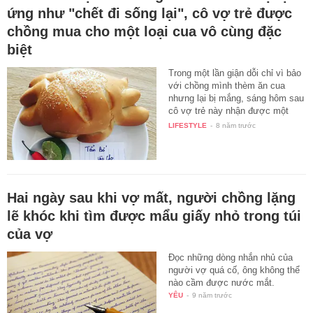
ứng như "chết đi sống lại", cô vợ trẻ được
chồng mua cho một loại cua vô cùng đặc
biệt
Trong một lần giận dỗi chỉ vì bảo
với chồng mình thèm ăn cua
nhưng lại bị mắng, sáng hôm sau
cô vợ trẻ này nhận được một
đĩa…
LIFESTYLE
-
8 năm trước
Hai ngày sau khi vợ mất, người chồng lặng
lẽ khóc khi tìm được mẩu giấy nhỏ trong túi
của vợ
Đọc những dòng nhắn nhủ của
người vợ quá cố, ông không thể
nào cầm được nước mắt.
YÊU
-
9 năm trước