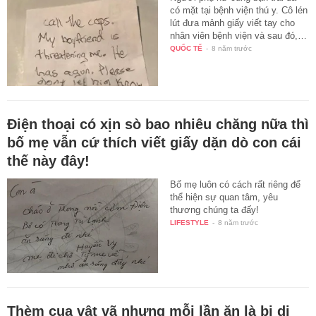
có mặt tại bệnh viện thú y. Cô lén
lút đưa mảnh giấy viết tay cho
nhân viên bệnh viện và sau đó,…
QUỐC TẾ
-
8 năm trước
Điện thoại có xịn sò bao nhiêu chăng nữa thì
bố mẹ vẫn cứ thích viết giấy dặn dò con cái
thế này đây!
Bố mẹ luôn có cách rất riêng để
thể hiện sự quan tâm, yêu
thương chúng ta đấy!
LIFESTYLE
-
8 năm trước
Thèm cua vật vã nhưng mỗi lần ăn là bị dị