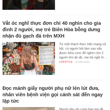
Vắt óc nghĩ thực đơn chỉ 40 nghìn cho gia
đình 2 người, mẹ trẻ Biên Hòa bỗng dưng
nhận đủ gạch đá trên MXH
Từ một thách thức trên mạng xã
hội, có người hỏi làm sao nấu
được bữa cơm 40 nghìn cho 2
người lớn ăn đủ, mẹ trẻ ngồi hì…
LIFESTYLE
-
8 năm trước
Đọc mảnh giấy người phụ nữ lén lút đưa,
nhân viên bệnh viện gọi cảnh sát đến ngay
lập tức
Người phụ nữ cùng bạn trai đã