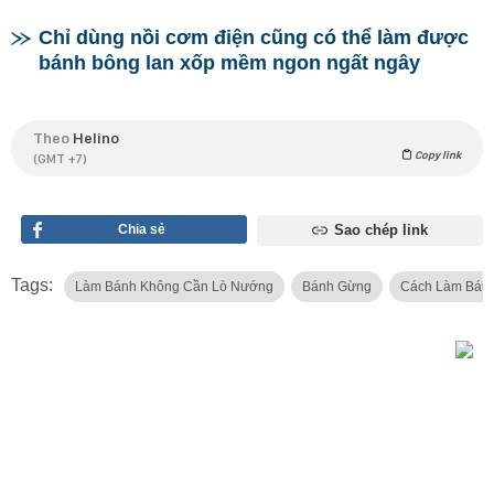
Chỉ dùng nồi cơm điện cũng có thể làm được
bánh bông lan xốp mềm ngon ngất ngây
Theo
Helino
Copy link
(GMT +7)
Chia sẻ
Sao chép link
Tags:
Làm Bánh Không Cần Lò Nướng
Bánh Gừng
Cách Làm Bán