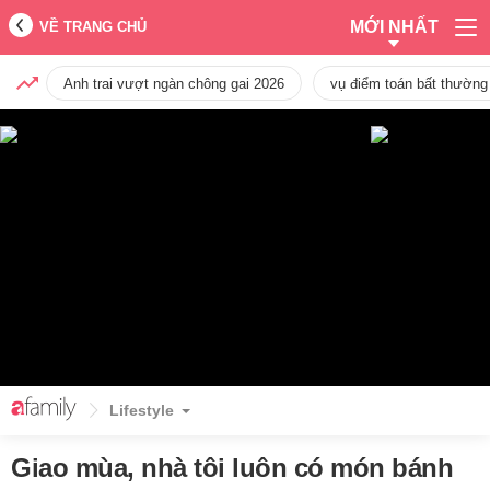
MỚI NHẤT
VỀ TRANG CHỦ
Anh trai vượt ngàn chông gai 2026
vụ điểm toán bất thường
Lifestyle
Giao mùa, nhà tôi luôn có món bánh