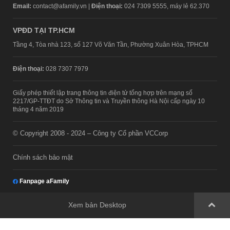
Email:
contact@afamily.vn |
Điện thoại:
024 7309 5555, máy lẻ 62.370
VPĐD TẠI TP.HCM
Tầng 4, Tòa nhà 123, số 127 Võ Văn Tần, Phường Xuân Hòa, TPHCM
Điện thoại:
028 7307 7979
Giấy phép thiết lập trang thông tin điện tử tổng hợp trên mạng số
2217/GP-TTĐT do Sở Thông tin và Truyền thông Hà Nội cấp ngày 10
tháng 4 năm 2019
© Copyright 2008 - 2024 – Công ty Cổ phần VCCorp
Chính sách bảo mật
Fanpage aFamily
Xem bản Desktop