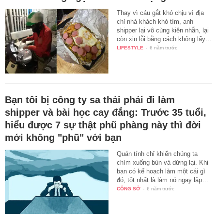
Thay vì cáu gắt khó chịu vì địa
chỉ nhà khách khó tìm, anh
shipper lại vô cùng kiên nhẫn, lại
còn xin lỗi bằng cách không lấy…
LIFESTYLE
-
6 năm trước
Bạn tôi bị công ty sa thải phải đi làm
shipper và bài học cay đắng: Trước 35 tuổi,
hiểu được 7 sự thật phũ phàng này thì đời
mới không "phũ" với bạn
Quán tính chỉ khiến chúng ta
chìm xuống bùn và dừng lại. Khi
bạn có kế hoạch làm một cái gì
đó, tốt nhất là làm nó ngay lập…
CÔNG SỞ
-
6 năm trước