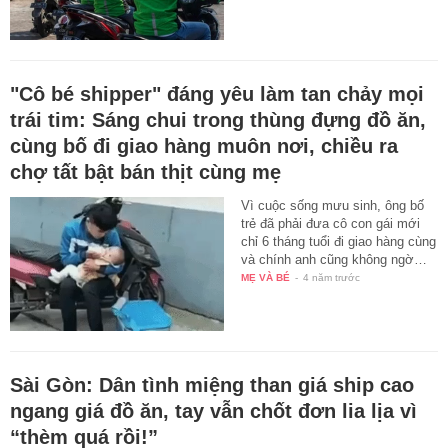
"Cô bé shipper" đáng yêu làm tan chảy mọi
trái tim: Sáng chui trong thùng đựng đồ ăn,
cùng bố đi giao hàng muôn nơi, chiều ra
chợ tất bật bán thịt cùng mẹ
Vì cuộc sống mưu sinh, ông bố
trẻ đã phải đưa cô con gái mới
chỉ 6 tháng tuổi đi giao hàng cùng
và chính anh cũng không ngờ…
MẸ VÀ BÉ
-
4 năm trước
Sài Gòn: Dân tình miệng than giá ship cao
ngang giá đồ ăn, tay vẫn chốt đơn lia lịa vì
“thèm quá rồi!”