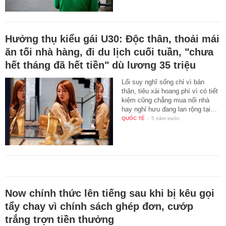
Hưởng thụ kiểu gái U30: Độc thân, thoải mái
ăn tối nhà hàng, đi du lịch cuối tuần, "chưa
hết tháng đã hết tiền" dù lương 35 triệu
Lối suy nghĩ sống chỉ vì bản
thân, tiêu xài hoang phí vì có tiết
kiệm cũng chẳng mua nổi nhà
hay nghỉ hưu đang lan rộng tại…
QUỐC TẾ
-
5 năm trước
Now chính thức lên tiếng sau khi bị kêu gọi
tẩy chay vì chính sách ghép đơn, cướp
trắng trợn tiền thưởng