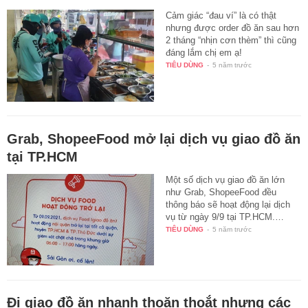
Cảm giác “đau ví” là có thật
nhưng được order đồ ăn sau hơn
2 tháng “nhịn cơn thèm” thì cũng
đáng lắm chị em ạ!
TIÊU DÙNG
-
5 năm trước
Grab, ShopeeFood mở lại dịch vụ giao đồ ăn
tại TP.HCM
Một số dịch vụ giao đồ ăn lớn
như Grab, ShopeeFood đều
thông báo sẽ hoạt động lại dịch
vụ từ ngày 9/9 tại TP.HCM.…
TIÊU DÙNG
-
5 năm trước
Đi giao đồ ăn nhanh thoăn thoắt nhưng các