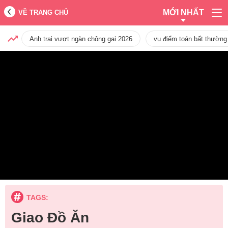
MỚI NHẤT
VỀ TRANG CHỦ
Anh trai vượt ngàn chông gai 2026
vụ điểm toán bất thường
TAGS:
Giao Đồ Ăn