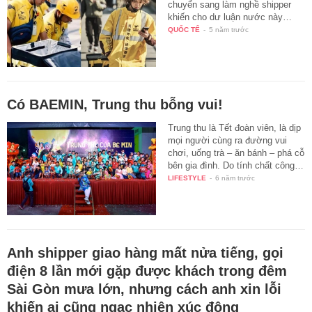
chuyển sang làm nghề shipper
khiến cho dư luận nước này…
QUỐC TẾ
-
5 năm trước
Có BAEMIN, Trung thu bỗng vui!
Trung thu là Tết đoàn viên, là dịp
mọi người cùng ra đường vui
chơi, uống trà – ăn bánh – phá cỗ
bên gia đình. Do tính chất công…
LIFESTYLE
-
6 năm trước
Anh shipper giao hàng mất nửa tiếng, gọi
điện 8 lần mới gặp được khách trong đêm
Sài Gòn mưa lớn, nhưng cách anh xin lỗi
khiến ai cũng ngạc nhiên xúc động