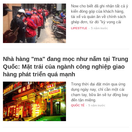
Now cho biết đã ghi nhận tất cả ý
kiến đóng góp của khách hàng,
tài xế và quán ăn về chính sách
ghép đơn, từ đó "kỳ vọng cải
tiến…
LIFESTYLE
-
5 năm trước
Nhà hàng "ma" đang mọc như nấm tại Trung
Quốc: Mặt trái của ngành công nghiệp giao
hàng phát triển quá mạnh
Trong thời đại đặt món qua ứng
dụng ngày nay, chỉ cần một cái
chạm tay, bữa ăn sẽ tự động bay
đến tận miệng.
QUỐC TẾ
-
5 năm trước