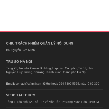
CHỊU TRÁCH NHIỆM QUẢN LÝ NỘI DUNG
Bà Nguyễn Bích Minh
TRỤ SỞ HÀ NỘI
Tầng 21, Tòa nhà Center Building, Hapulico Complex, Số 01, phố
Nguyễn Huy Tưởng, phường Thanh Xuân, thành phố Hà Nội
Email:
contact@afamily.vn |
Điện thoại:
024 7309 5555, máy lẻ 62.370
VPĐD TẠI TP.HCM
Tầng 4, Tòa nhà 123, số 127 Võ Văn Tần, Phường Xuân Hòa, TPHCM