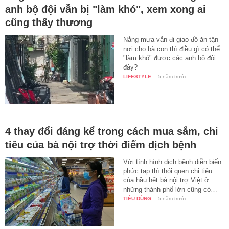
anh bộ đội vẫn bị "làm khó", xem xong ai
cũng thấy thương
Nắng mưa vẫn đi giao đồ ăn tận
nơi cho bà con thì điều gì có thể
"làm khó" được các anh bộ đội
đây?
LIFESTYLE
-
5 năm trước
4 thay đổi đáng kể trong cách mua sắm, chi
tiêu của bà nội trợ thời điểm dịch bệnh
Với tình hình dịch bệnh diễn biến
phức tạp thì thói quen chi tiêu
của hầu hết bà nội trợ Việt ở
những thành phố lớn cũng có…
TIÊU DÙNG
-
5 năm trước