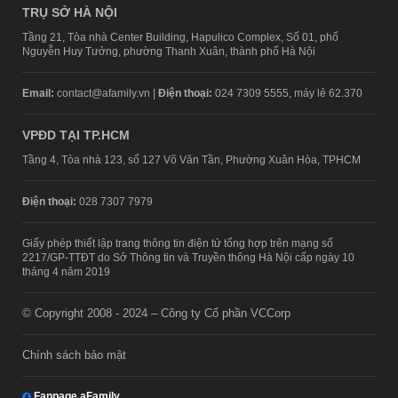
TRỤ SỞ HÀ NỘI
Tầng 21, Tòa nhà Center Building, Hapulico Complex, Số 01, phố
Nguyễn Huy Tưởng, phường Thanh Xuân, thành phố Hà Nội
Email:
contact@afamily.vn |
Điện thoại:
024 7309 5555, máy lẻ 62.370
VPĐD TẠI TP.HCM
Tầng 4, Tòa nhà 123, số 127 Võ Văn Tần, Phường Xuân Hòa, TPHCM
Điện thoại:
028 7307 7979
Giấy phép thiết lập trang thông tin điện tử tổng hợp trên mạng số
2217/GP-TTĐT do Sở Thông tin và Truyền thông Hà Nội cấp ngày 10
tháng 4 năm 2019
© Copyright 2008 - 2024 – Công ty Cổ phần VCCorp
Chính sách bảo mật
Fanpage aFamily