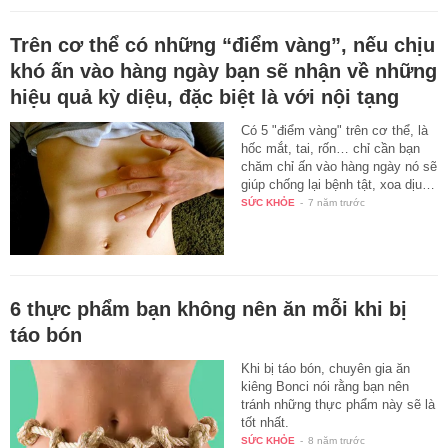
Trên cơ thể có những “điểm vàng”, nếu chịu
khó ấn vào hàng ngày bạn sẽ nhận về những
hiệu quả kỳ diệu, đặc biệt là với nội tạng
Có 5 "điểm vàng" trên cơ thể, là
hốc mắt, tai, rốn… chỉ cần bạn
chăm chỉ ấn vào hàng ngày nó sẽ
giúp chống lại bệnh tật, xoa dịu…
SỨC KHỎE
-
7 năm trước
6 thực phẩm bạn không nên ăn mỗi khi bị
táo bón
Khi bị táo bón, chuyên gia ăn
kiêng Bonci nói rằng bạn nên
tránh những thực phẩm này sẽ là
tốt nhất.
SỨC KHỎE
-
8 năm trước