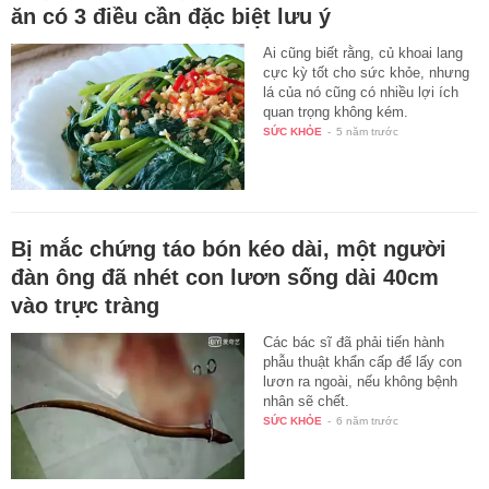
ăn có 3 điều cần đặc biệt lưu ý
Ai cũng biết rằng, củ khoai lang
cực kỳ tốt cho sức khỏe, nhưng
lá của nó cũng có nhiều lợi ích
quan trọng không kém.
SỨC KHỎE
-
5 năm trước
Bị mắc chứng táo bón kéo dài, một người
đàn ông đã nhét con lươn sống dài 40cm
vào trực tràng
Các bác sĩ đã phải tiến hành
phẫu thuật khẩn cấp để lấy con
lươn ra ngoài, nếu không bệnh
nhân sẽ chết.
SỨC KHỎE
-
6 năm trước