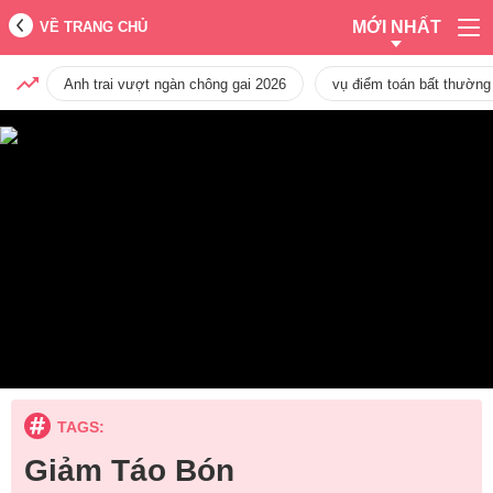
MỚI NHẤT
VỀ TRANG CHỦ
Anh trai vượt ngàn chông gai 2026
vụ điểm toán bất thường
TAGS:
Giảm Táo Bón