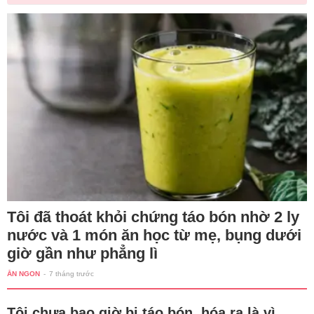
Tôi đã thoát khỏi chứng táo bón nhờ 2 ly
nước và 1 món ăn học từ mẹ, bụng dưới
giờ gần như phẳng lì
ĂN NGON
-
7 tháng trước
Tôi chưa bao giờ bị táo bón, hóa ra là vì