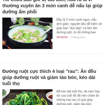
thường xuyên ăn 3 món canh dễ nấu lại giúp
dưỡng ẩm phổi
Đây là 3 món canh ngon, nấu
đơn giản, nguyên liệu dễ kiếm sẽ
giúp bạn "dọn dẹp" và làm ẩm
đường ruột, từ đó không bao
giờ…
ĂN NGON
-
7 tháng trước
Đường ruột cực thích 4 loại "rau": Ăn đều
giúp dưỡng ruột và giảm táo bón, kéo dài
tuổi thọ
Để kéo dài tuổi thọ, dù nam hay
nữ sau tuổi 40 rất nên chăm ăn
những loại rau củ quả giúp
dưỡng ruột, giảm táo bón.