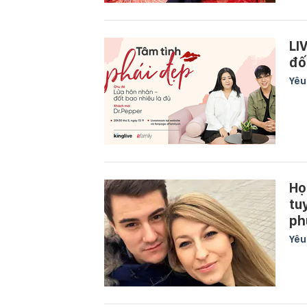
LI
đố
Yê
Họ
tu
ph
Yê