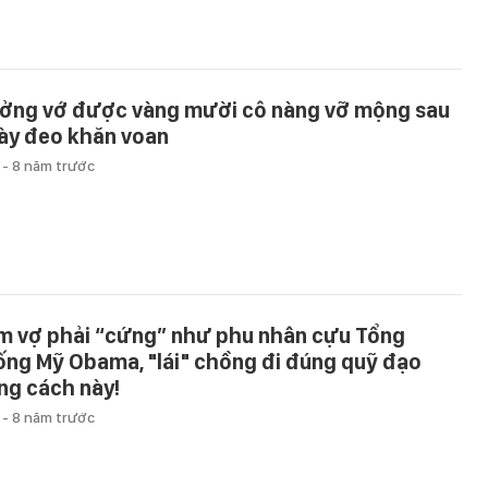
ởng vớ được vàng mười cô nàng vỡ mộng sau
ày đeo khăn voan
u
-
8 năm trước
m vợ phải “cứng” như phu nhân cựu Tổng
ống Mỹ Obama, "lái" chồng đi đúng quỹ đạo
ng cách này!
u
-
8 năm trước