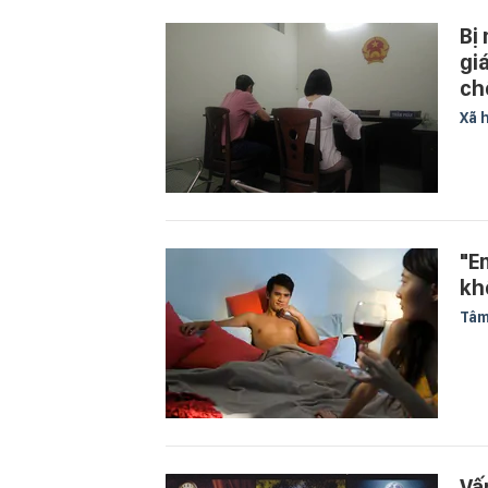
Bị
gi
ch
Xã 
"E
kh
Tâm
Vấ