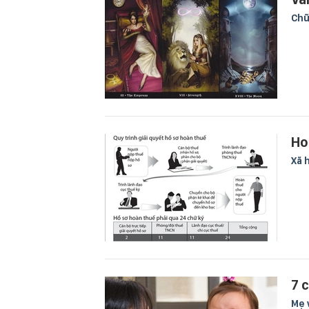
Chữ
Ho
Xã 
7 
Mẹ 