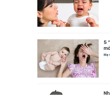
5 
mỏ
Mẹ 
Nh
họ
Mẹ 