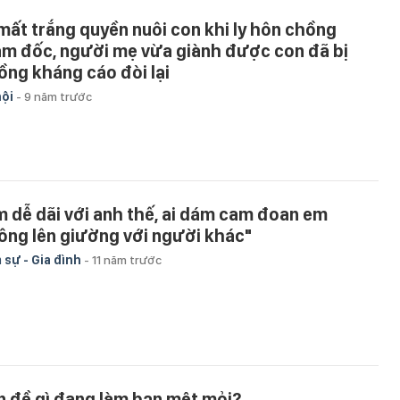
 mất trắng quyền nuôi con khi ly hôn chồng
ám đốc, người mẹ vừa giành được con đã bị
ồng kháng cáo đòi lại
hội
-
9 năm trước
m dễ dãi với anh thế, ai dám cam đoan em
ông lên giường với người khác"
 sự - Gia đình
-
11 năm trước
n đề gì đang làm bạn mệt mỏi?