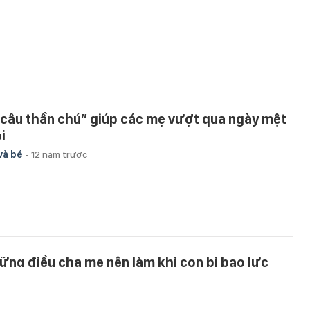
“câu thần chú” giúp các mẹ vượt qua ngày mệt
i
và bé
-
12 năm trước
ững điều cha mẹ nên làm khi con bị bạo lực
c đường
và bé
-
12 năm trước