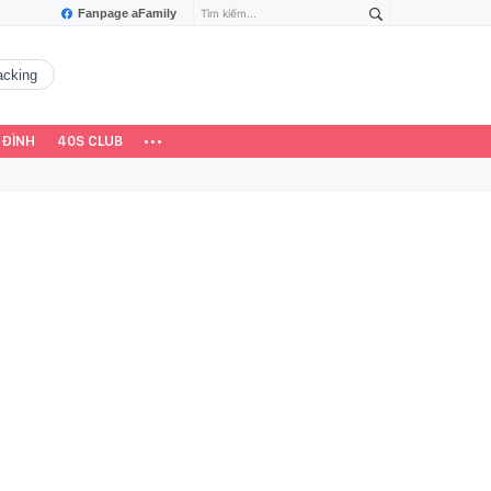
Fanpage aFamily
hacking
 ĐÌNH
40S CLUB