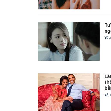
Tư
ng
Yê
Là
th
bằ
Yê