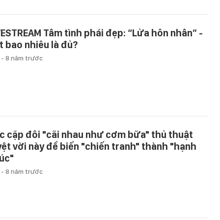
VESTREAM Tâm tình phái đẹp: “Lửa hôn nhân” -
t bao nhiêu là đủ?
u
-
8 năm trước
c cặp đôi "cãi nhau như cơm bữa" thủ thuật
yệt vời này để biến "chiến tranh" thành "hạnh
úc"
u
-
8 năm trước