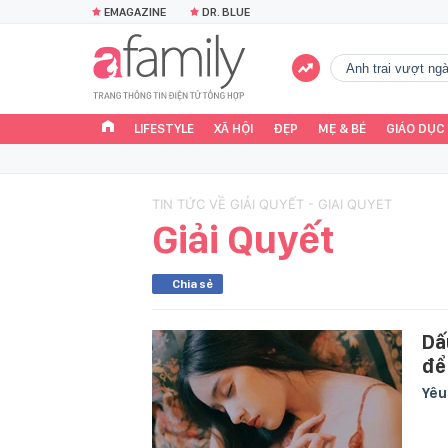
EMAGAZINE
DR. BLUE
Anh trai vượt n
LIFESTYLE
XÃ HỘI
ĐẸP
MẸ & BÉ
GIÁO DỤC
TIN TỨC VỀ GIẢI QUYẾT - GIAI QUYET
Giải Quyết
Chia sẻ
Dấ
để
Yê