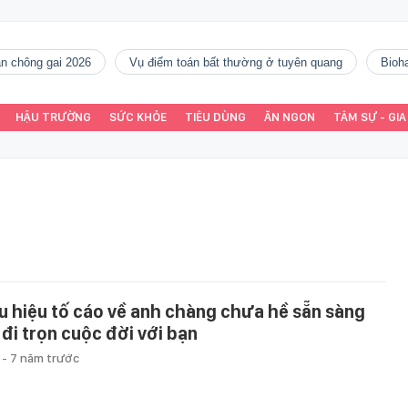
gàn chông gai 2026
vụ điểm toán bất thường ở tuyên quang
Bio
HẬU TRƯỜNG
SỨC KHỎE
TIÊU DÙNG
ĂN NGON
TÂM SỰ - GIA
u hiệu tố cáo về anh chàng chưa hề sẵn sàng
 đi trọn cuộc đời với bạn
u
-
7 năm trước