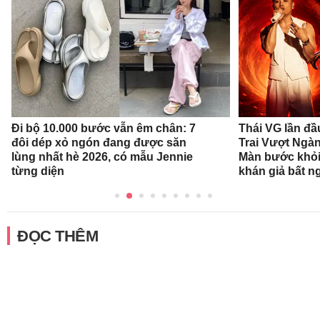
Đi bộ 10.000 bước vẫn êm chân: 7
Thái VG lần đầ
đôi dép xỏ ngón đang được săn
Trai Vượt Ngà
lùng nhất hè 2026, có mẫu Jennie
Màn bước khỏi
từng diện
khán giả bất n
ĐỌC THÊM