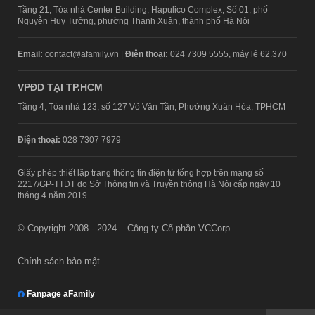
Tầng 21, Tòa nhà Center Building, Hapulico Complex, Số 01, phố
Nguyễn Huy Tưởng, phường Thanh Xuân, thành phố Hà Nội
Email:
contact@afamily.vn |
Điện thoại:
024 7309 5555, máy lẻ 62.370
VPĐD TẠI TP.HCM
Tầng 4, Tòa nhà 123, số 127 Võ Văn Tần, Phường Xuân Hòa, TPHCM
Điện thoại:
028 7307 7979
Giấy phép thiết lập trang thông tin điện tử tổng hợp trên mạng số
2217/GP-TTĐT do Sở Thông tin và Truyền thông Hà Nội cấp ngày 10
tháng 4 năm 2019
© Copyright 2008 - 2024 – Công ty Cổ phần VCCorp
Chính sách bảo mật
Fanpage aFamily