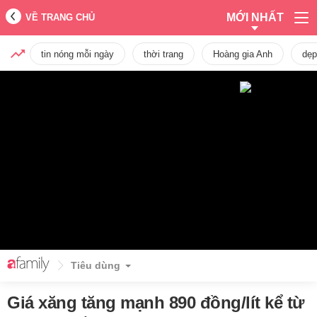
MỚI NHẤT
VỀ TRANG CHỦ
tin nóng mỗi ngày
thời trang
Hoàng gia Anh
dẹp
Tiêu dùng
Giá xăng tăng mạnh 890 đồng/lít kể từ