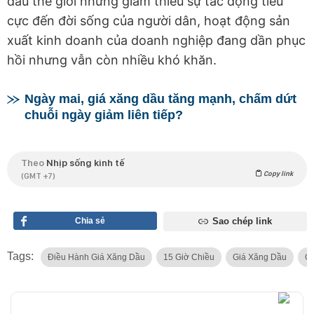
dầu thế giới nhưng giảm thiểu sự tác động tiêu
cực đến đời sống của người dân, hoạt động sản
xuất kinh doanh của doanh nghiệp đang dần phục
hồi nhưng vẫn còn nhiều khó khăn.
Ngày mai, giá xăng dầu tăng mạnh, chấm dứt
chuỗi ngày giảm liên tiếp?
Theo
Nhịp sống kinh tế
Copy link
(GMT +7)
Chia sẻ
Sao chép link
Tags:
Điều Hành Giá Xăng Dầu
15 Giờ Chiều
Giá Xăng Dầu
Gi