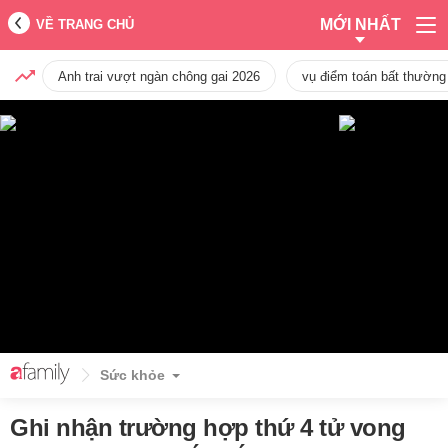
MỚI NHẤT
VỀ TRANG CHỦ
Anh trai vượt ngàn chông gai 2026
vụ điểm toán bất thường
Sức khỏe
Ghi nhận trường hợp thứ 4 tử vong