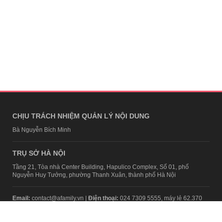
CHỊU TRÁCH NHIỆM QUẢN LÝ NỘI DUNG
Bà Nguyễn Bích Minh
TRỤ SỞ HÀ NỘI
Tầng 21, Tòa nhà Center Building, Hapulico Complex, Số 01, phố
Nguyễn Huy Tưởng, phường Thanh Xuân, thành phố Hà Nội
Email:
contact@afamily.vn |
Điện thoại:
024 7309 5555, máy lẻ 62.370
VPĐD TẠI TP.HCM