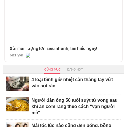
Gửi mail lượng lớn siêu nhanh, tìm hiểu ngay!
bizfly.vn
CÙNG MỤC
ĐANG HOT
4 loại bình giữ nhiệt cần thẳng tay vứt
vào sọt rác
Người đàn ông 50 tuổi suýt tử vong sau
khi ăn cơm rang theo cách "vạn người
mê"
Mái tóc lúc nào cũng đen bóng, bồng