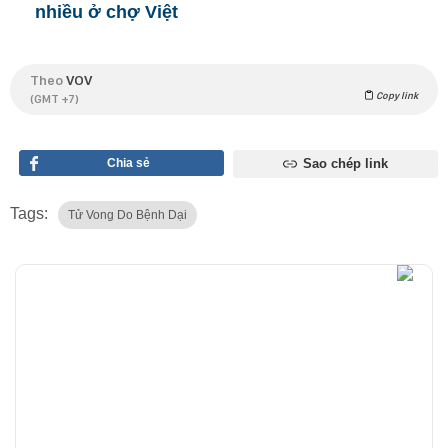
nhiều ở chợ Việt
Theo
VOV
Copy link
(GMT +7)
Chia sẻ
Sao chép link
Tags:
Tử Vong Do Bệnh Dại