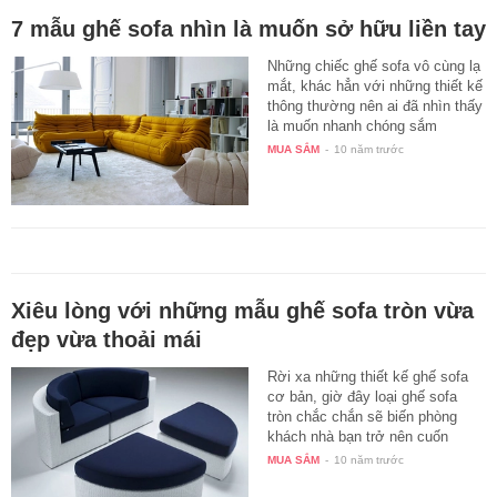
7 mẫu ghế sofa nhìn là muốn sở hữu liền tay
Những chiếc ghế sofa vô cùng lạ
mắt, khác hẳn với những thiết kế
thông thường nên ai đã nhìn thấy
là muốn nhanh chóng sắm
ngay…
MUA SẮM
-
10 năm trước
Xiêu lòng với những mẫu ghế sofa tròn vừa
đẹp vừa thoải mái
Rời xa những thiết kế ghế sofa
cơ bản, giờ đây loại ghế sofa
tròn chắc chắn sẽ biến phòng
khách nhà bạn trở nên cuốn
hút…
MUA SẮM
-
10 năm trước