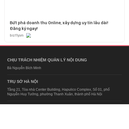
Bứt phá doanh thu Online, xây dựng uy tín lâu dài!
Đăng ký ngay!
bizfly.vn
CHỊU TRÁCH NHIỆM QUẢN LÝ NỘI DUNG
Bà Nguyễn Bích Minh
TRỤ SỞ HÀ NỘI
Tầng 21, Tòa nhà Center Building, Hapulico Complex, Số 01, phố
Nguyễn Huy Tưởng, phường Thanh Xuân, thành phố Hà Nội
Email:
contact@afamily.vn |
Điện thoại:
024 7309 5555, máy lẻ 62.370
VPĐD TẠI TP.HCM