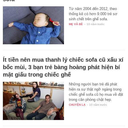
Từ năm 2004 đến 2012, theo
thống kê có hơn 9.000 trẻ sơ
sinh chết trên ghế sofa.
MẸ VÀ BÉ
-
10 năm trước
Ít tiền nên mua thanh lý chiếc sofa cũ xấu xí
bốc mùi, 3 bạn trẻ bàng hoàng phát hiện bí
mật giấu trong chiếc ghế
Những người bạn trẻ đã phát
hiện ra sự thật ngỡ ngàng trong
chiếc ghế sofa cũ họ mua về đặt
trong căn phòng chật hẹp.
CHUYỆN LẠ
-
10 năm trước