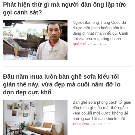
Phát hiện thứ gì mà người đàn ông lập tức
gọi cảnh sát?
Người đàn ông Trung Quốc đã
được một phen hoảng hồn khi
đang đi nhặt nhạnh đồ cũ. Cảnh
sát địa phương cũng nhanh…
QUỐC TẾ
-
2 năm trước
Đầu năm mua luôn bàn ghế sofa kiểu tối
giản thế này, vừa đẹp mà cuối năm đỡ lo
dọn dẹp cực khổ
Bàn ghế sofa phong cách tối giản
đâu thiếu gì mẫu mã, thử ngắm
xem có đổi mới được không để
những cái Tết sau khỏi lo mất…
TIÊU DÙNG
-
4 năm trước