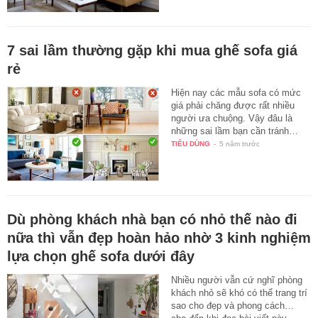
7 sai lầm thường gặp khi mua ghế sofa giá
rẻ
Hiện nay các mẫu sofa có mức
giá phải chăng được rất nhiều
người ưa chuộng. Vậy đâu là
những sai lầm bạn cần tránh…
TIÊU DÙNG
-
5 năm trước
Dù phòng khách nhà bạn có nhỏ thế nào đi
nữa thì vẫn đẹp hoàn hảo nhờ 3 kinh nghiệm
lựa chọn ghế sofa dưới đây
Nhiều người vẫn cứ nghĩ phòng
khách nhỏ sẽ khó có thể trang trí
sao cho đẹp và phong cách…