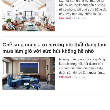
Là một xu hướng nội thất có từ
rất lâu nhưng không hẳn ai cũng
rõ về những bộ ghế sofa bằng da
này, vậy nên đây chính là lúc…
MUA SẮM
-
7 năm trước
Ghế sofa cong - xu hướng nội thất đang làm
mưa làm gió với sức hút không hề nhỏ
Những mẫu ghế sofa cong đang
là xu hướng nội thất được các
chuyên gia đánh giá cao và dự
đoán sẽ tiếp tục làm mưa làm…
MUA SẮM
-
8 năm trước