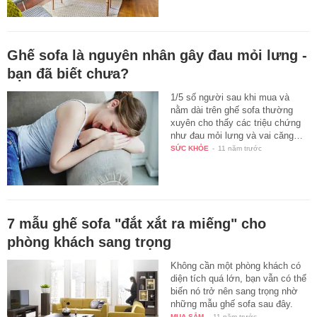
Ghế sofa là nguyên nhân gây đau mỏi lưng -
bạn đã biết chưa?
1/5 số người sau khi mua và
nằm dài trên ghế sofa thường
xuyên cho thấy các triệu chứng
như đau mỏi lưng và vai căng…
SỨC KHỎE
-
11 năm trước
7 mẫu ghế sofa "đắt xắt ra miếng" cho
phòng khách sang trọng
Không cần một phòng khách có
diện tích quá lớn, bạn vẫn có thể
biến nó trở nên sang trọng nhờ
những mẫu ghế sofa sau đây.
MUA SẮM
-
11 năm trước