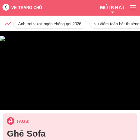
MỚI NHẤT
VỀ TRANG CHỦ
Anh trai vượt ngàn chông gai 2026
vụ điểm toán bất thường
TAGS:
Ghế Sofa