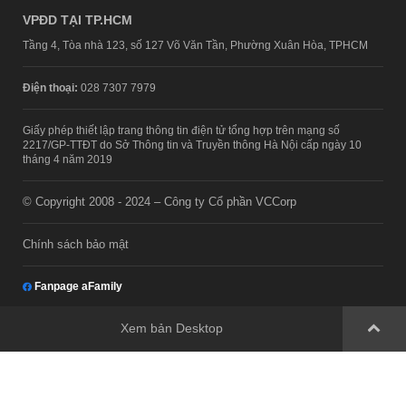
VPĐD TẠI TP.HCM
Tầng 4, Tòa nhà 123, số 127 Võ Văn Tần, Phường Xuân Hòa, TPHCM
Điện thoại:
028 7307 7979
Giấy phép thiết lập trang thông tin điện tử tổng hợp trên mạng số
2217/GP-TTĐT do Sở Thông tin và Truyền thông Hà Nội cấp ngày 10
tháng 4 năm 2019
© Copyright 2008 - 2024 – Công ty Cổ phần VCCorp
Chính sách bảo mật
Fanpage aFamily
Xem bản Desktop