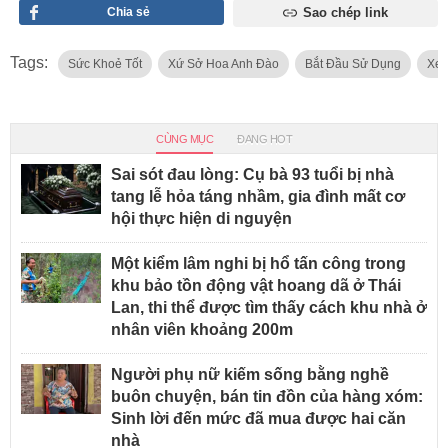
Chia sẻ
Sao chép link
Tags:
Sức Khoẻ Tốt
Xứ Sở Hoa Anh Đào
Bắt Đầu Sử Dụng
Xe 
CÙNG MỤC
ĐANG HOT
Sai sót đau lòng: Cụ bà 93 tuổi bị nhà
tang lễ hỏa táng nhầm, gia đình mất cơ
hội thực hiện di nguyện
Một kiểm lâm nghi bị hổ tấn công trong
khu bảo tồn động vật hoang dã ở Thái
Lan, thi thể được tìm thấy cách khu nhà ở
nhân viên khoảng 200m
Người phụ nữ kiếm sống bằng nghề
buôn chuyện, bán tin đồn của hàng xóm:
Sinh lời đến mức đã mua được hai căn
nhà