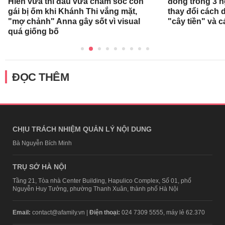
Hiển vừa thi đấu vừa chăm sóc con
đồng trong 3 
gái bị ốm khi Khánh Thi vắng mặt,
thay đổi cách 
"mợ chảnh" Anna gây sốt vì visual
"cây tiền" và c
quá giống bố
ĐỌC THÊM
CHỊU TRÁCH NHIỆM QUẢN LÝ NỘI DUNG
Bà Nguyễn Bích Minh
TRỤ SỞ HÀ NỘI
Tầng 21, Tòa nhà Center Building, Hapulico Complex, Số 01, phố
Nguyễn Huy Tưởng, phường Thanh Xuân, thành phố Hà Nội
Email:
contact@afamily.vn |
Điện thoại:
024 7309 5555, máy lẻ 62.370