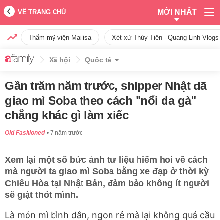
MỚI NHẤT
VỀ TRANG CHỦ
Thẩm mỹ viện Mailisa
Xét xử Thùy Tiên - Quang Linh Vlogs
Xã hội
Quốc tế
Gần trăm năm trước, shipper Nhật đã
giao mì Soba theo cách "nổi da gà"
chẳng khác gì làm xiếc
Old Fashioned
7 năm trước
Xem lại một số bức ảnh tư liệu hiếm hoi về cách
mà người ta giao mì Soba bằng xe đạp ở thời kỳ
Chiêu Hòa tại Nhật Bản, đảm bảo không ít người
sẽ giật thót mình.
Là món mì bình dân, ngon rẻ mà lại không quá cầu