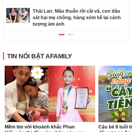
Thái Lan: Mâu thuẫn rồi cãi vã, con dâu
sát hại mẹ chồng, hàng xóm kể lại cảnh
tượng ám ảnh
TIN NỔI BẬT AFAMILY
Mềm tim với khoảnh khắc Phan
Cậu bé 8 tuổi 