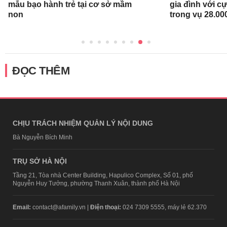
mẫu bạo hành trẻ tại cơ sở mầm
gia đình với c
non
trong vụ 28.00
ĐỌC THÊM
CHỊU TRÁCH NHIỆM QUẢN LÝ NỘI DUNG
Bà Nguyễn Bích Minh
TRỤ SỞ HÀ NỘI
Tầng 21, Tòa nhà Center Building, Hapulico Complex, Số 01, phố
Nguyễn Huy Tưởng, phường Thanh Xuân, thành phố Hà Nội
Email:
contact@afamily.vn |
Điện thoại:
024 7309 5555, máy lẻ 62.370