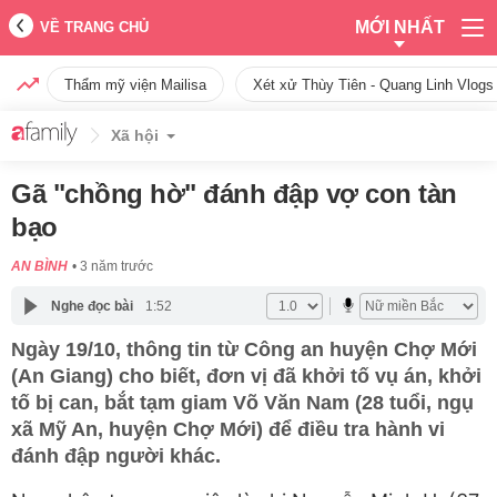
MỚI NHẤT
VỀ TRANG CHỦ
Thẩm mỹ viện Mailisa
Xét xử Thùy Tiên - Quang Linh Vlogs
Xã hội
Gã "chồng hờ" đánh đập vợ con tàn
bạo
AN BÌNH
3 năm trước
Nghe đọc bài
1:52
Ngày 19/10, thông tin từ Công an huyện Chợ Mới
(An Giang) cho biết, đơn vị đã khởi tố vụ án, khởi
tố bị can, bắt tạm giam Võ Văn Nam (28 tuổi, ngụ
xã Mỹ An, huyện Chợ Mới) để điều tra hành vi
đánh đập người khác.