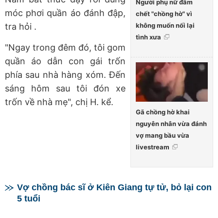
Người phụ nữ đâm
móc phơi quần áo đánh đập,
chết "chồng hờ" vì
không muốn nối lại
tra hỏi .
tình xưa
"Ngay trong đêm đó, tôi gom
quần áo dẫn con gái trốn
phía sau nhà hàng xóm. Đến
sáng hôm sau tôi đón xe
trốn về nhà mẹ", chị H. kể.
Gã chồng hờ khai
nguyên nhân vừa đánh
vợ mang bầu vừa
livestream
Vợ chồng bác sĩ ở Kiên Giang tự tử, bỏ lại con
5 tuổi