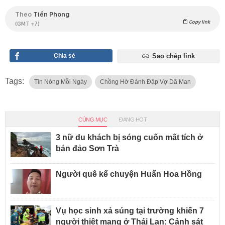
Theo
Tiền Phong
Copy link
(GMT +7)
Chia sẻ
Sao chép link
Tags:
Tin Nóng Mỗi Ngày
Chồng Hờ Đánh Đập Vợ Dã Man
CÙNG MỤC
ĐANG HOT
3 nữ du khách bị sóng cuốn mất tích ở
bán đảo Sơn Trà
Người quê kể chuyện Huấn Hoa Hồng
Vụ học sinh xả súng tại trường khiến 7
người thiệt mạng ở Thái Lan: Cảnh sát