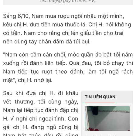
cha dượng gây ra (Ảnh: PV)
Sáng 6/10, Nam mua rượu ngồi nhậu một mình,
kêu chị H. đưa tiền mua thuốc lá. Chị H. nói không
có tiền. Nam cho rằng chị lén giấu tiền cho trai
nên dùng tay chân đấm đá túi bụi.
"Nam còn cầm cán chổi, móc quần áo bắt tôi nằm
xuống rồi đánh liên tiếp. Quá đau, tôi bỏ chạy thì
Nam tiếp tục rượt theo đánh, làm tôi ngã rách
mặt", chị H. nhớ lại.
Sau khi đưa chị H. đi khâu
TIN LIÊN QUAN
vết thương, tối cùng ngày,
Nam lại tiếp tục đánh đập chị
H. vì nghi chị ngoại tình. Con
gái chị H. đang ngủ cũng bị
Nam bắt thức dậy rồi dùng