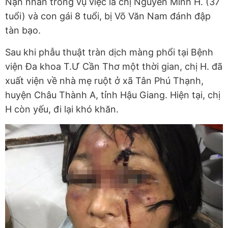
Nạn nhân trong vụ việc là chị Nguyễn Minh H. (37
tuổi) và con gái 8 tuổi, bị Võ Văn Nam đánh đập
tàn bạo.
Sau khi phẫu thuật tràn dịch màng phổi tại Bệnh
viện Đa khoa T.Ư Cần Thơ một thời gian, chị H. đã
xuất viện về nhà mẹ ruột ở xã Tân Phú Thạnh,
huyện Châu Thành A, tỉnh Hậu Giang. Hiện tại, chị
H còn yếu, đi lại khó khăn.