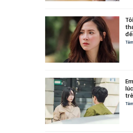
Tô
th
đế
Tâm
Em
lú
tr
Tâm