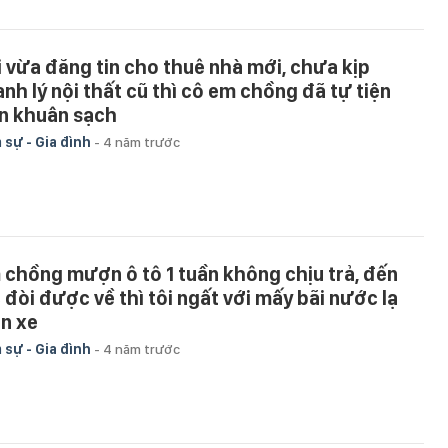
i vừa đăng tin cho thuê nhà mới, chưa kịp
anh lý nội thất cũ thì cô em chồng đã tự tiện
n khuân sạch
 sự - Gia đình
-
4 năm trước
 chồng mượn ô tô 1 tuần không chịu trả, đến
c đòi được về thì tôi ngất với mấy bãi nước lạ
ên xe
 sự - Gia đình
-
4 năm trước