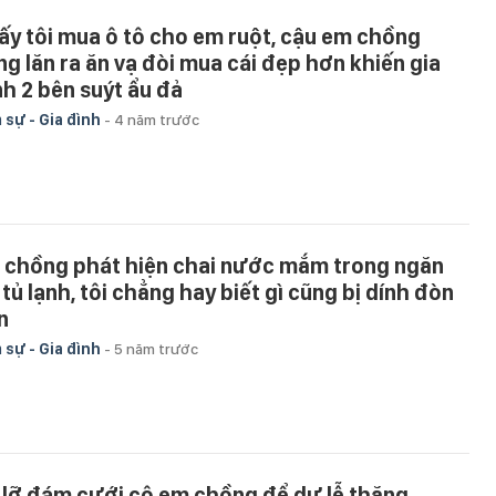
ấy tôi mua ô tô cho em ruột, cậu em chồng
ng lăn ra ăn vạ đòi mua cái đẹp hơn khiến gia
nh 2 bên suýt ẩu đả
 sự - Gia đình
-
4 năm trước
 chồng phát hiện chai nước mắm trong ngăn
 tủ lạnh, tôi chẳng hay biết gì cũng bị dính đòn
n
 sự - Gia đình
-
5 năm trước
 lỡ đám cưới cô em chồng để dự lễ thăng