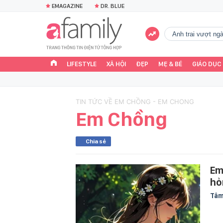
EMAGAZINE
DR. BLUE
Anh trai vượt n
LIFESTYLE
XÃ HỘI
ĐẸP
MẸ & BÉ
GIÁO DỤC
TIN TỨC VỀ EM CHỒNG - EM CHONG
Em Chồng
Chia sẻ
Em
hỏ
Tâm