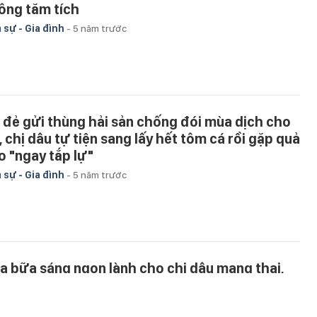
ông tăm tích
 sự - Gia đình
-
5 năm trước
 đẻ gửi thùng hải sản chống đói mùa dịch cho
, chị dâu tự tiện sang lấy hết tôm cá rồi gặp quả
o "ngay tắp lự"
 sự - Gia đình
-
5 năm trước
a bữa sáng ngon lành cho chị dâu mang thai,
i bị cả nhà xúm vào vu oan hãm hại chị
 sự - Gia đình
-
5 năm trước