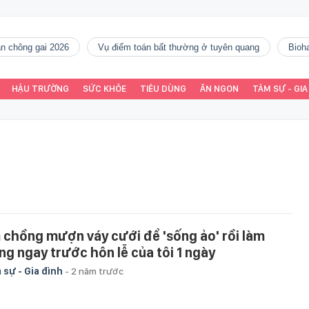
gàn chông gai 2026
vụ điểm toán bất thường ở tuyên quang
Bio
HẬU TRƯỜNG
SỨC KHỎE
TIÊU DÙNG
ĂN NGON
TÂM SỰ - GIA
 chồng mượn váy cưới để 'sống ảo' rồi làm
ng ngay trước hôn lễ của tôi 1 ngày
 sự - Gia đình
-
2 năm trước