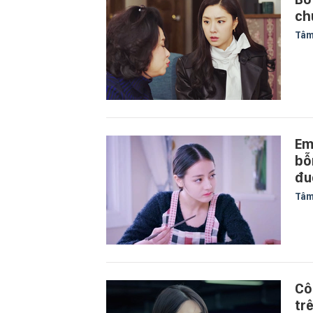
ch
Tâm
Em
bỗ
đu
Tâm
Cô
tr