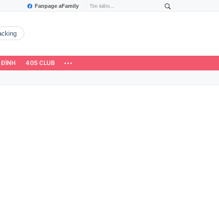
Fanpage aFamily
hacking
 ĐÌNH
40S CLUB