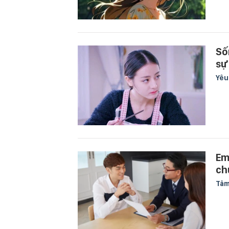
Số
sự
Yê
Em
ch
Tâm