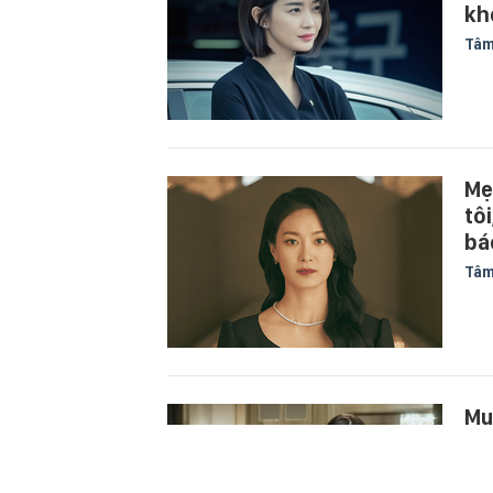
kh
Tâm
Mẹ
tôi
bá
Tâm
Mu
tô
Tâm