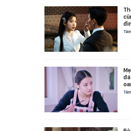
Th
cũ
đì
Tâm
Mẹ
đá
oa
Tâm
Bỏ