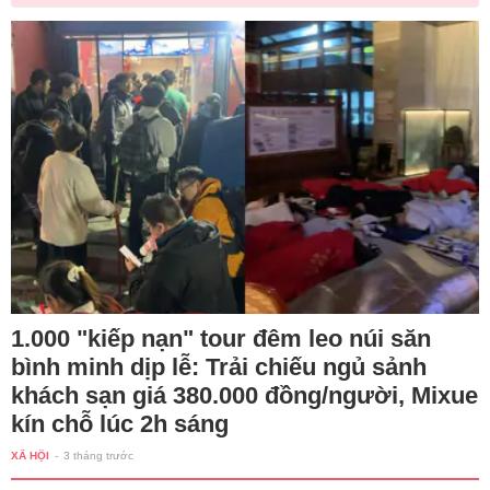
1.000 "kiếp nạn" tour đêm leo núi săn
bình minh dịp lễ: Trải chiếu ngủ sảnh
khách sạn giá 380.000 đồng/người, Mixue
kín chỗ lúc 2h sáng
XÃ HỘI
-
3 tháng trước