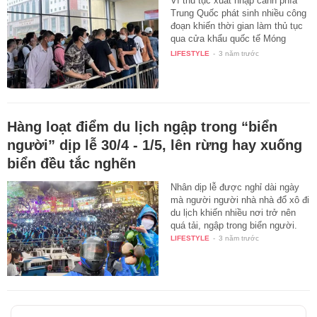
Vì thủ tục xuất nhập cảnh phía
Trung Quốc phát sinh nhiều công
đoạn khiến thời gian làm thủ tục
qua cửa khẩu quốc tế Móng
Cái…
LIFESTYLE
-
3 năm trước
Hàng loạt điểm du lịch ngập trong “biển
người” dịp lễ 30/4 - 1/5, lên rừng hay xuống
biển đều tắc nghẽn
Nhân dịp lễ được nghỉ dài ngày
mà người người nhà nhà đổ xô đi
du lịch khiến nhiều nơi trở nên
quá tải, ngập trong biển người.
LIFESTYLE
-
3 năm trước