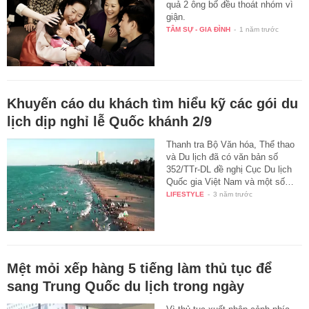
quả 2 ông bố đều thoát nhóm vì
giận.
TÂM SỰ - GIA ĐÌNH
-
1 năm trước
Khuyến cáo du khách tìm hiểu kỹ các gói du
lịch dịp nghỉ lễ Quốc khánh 2/9
Thanh tra Bộ Văn hóa, Thể thao
và Du lịch đã có văn bản số
352/TTr-DL đề nghị Cục Du lịch
Quốc gia Việt Nam và một số…
LIFESTYLE
-
3 năm trước
Mệt mỏi xếp hàng 5 tiếng làm thủ tục để
sang Trung Quốc du lịch trong ngày