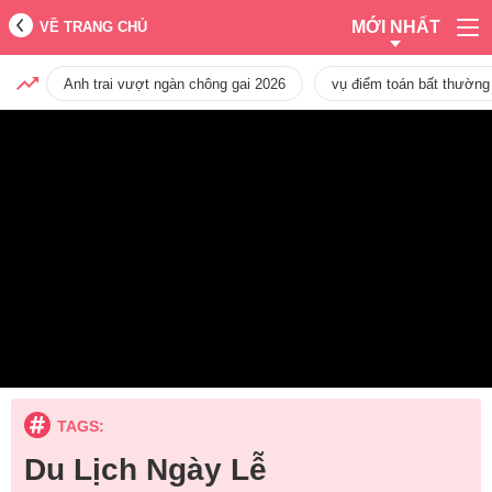
MỚI NHẤT
VỀ TRANG CHỦ
Anh trai vượt ngàn chông gai 2026
vụ điểm toán bất thường
TAGS:
Du Lịch Ngày Lễ