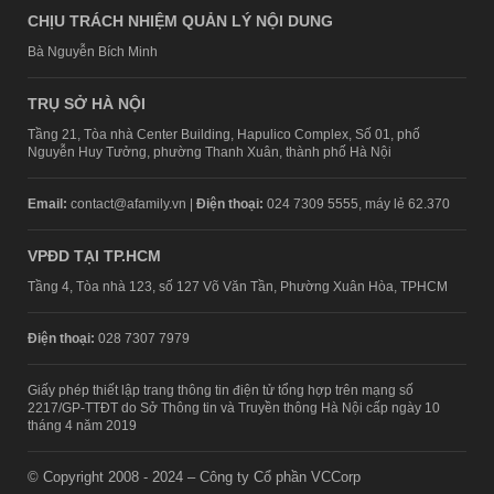
CHỊU TRÁCH NHIỆM QUẢN LÝ NỘI DUNG
Bà Nguyễn Bích Minh
TRỤ SỞ HÀ NỘI
Tầng 21, Tòa nhà Center Building, Hapulico Complex, Số 01, phố
Nguyễn Huy Tưởng, phường Thanh Xuân, thành phố Hà Nội
Email:
contact@afamily.vn |
Điện thoại:
024 7309 5555, máy lẻ 62.370
VPĐD TẠI TP.HCM
Tầng 4, Tòa nhà 123, số 127 Võ Văn Tần, Phường Xuân Hòa, TPHCM
Điện thoại:
028 7307 7979
Giấy phép thiết lập trang thông tin điện tử tổng hợp trên mạng số
2217/GP-TTĐT do Sở Thông tin và Truyền thông Hà Nội cấp ngày 10
tháng 4 năm 2019
© Copyright 2008 - 2024 – Công ty Cổ phần VCCorp