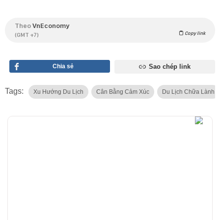
Theo
VnEconomy
Copy link
(GMT +7)
Chia sẻ
Sao chép link
Tags:
Xu Hướng Du Lịch
Cân Bằng Cảm Xúc
Du Lịch Chữa Lành