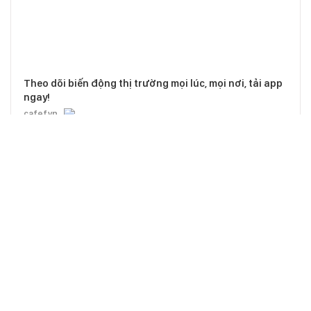
Theo dõi biến động thị trường mọi lúc, mọi nơi, tải app
ngay!
cafef.vn
CHỊU TRÁCH NHIỆM QUẢN LÝ NỘI DUNG
Bà Nguyễn Bích Minh
TRỤ SỞ HÀ NỘI
Tầng 21, Tòa nhà Center Building, Hapulico Complex, Số 01, phố
Nguyễn Huy Tưởng, phường Thanh Xuân, thành phố Hà Nội
Email:
contact@afamily.vn |
Điện thoại:
024 7309 5555, máy lẻ 62.370