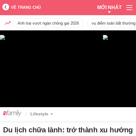
MỚI NHẤT
VỀ TRANG CHỦ
Anh trai vượt ngàn chông gai 2026
vụ điểm toán bất thường
Lifestyle
Du lịch chữa lành: trở thành xu hướng