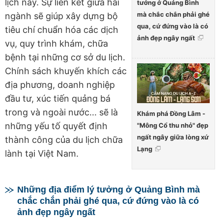
lịch này. Sự liên kết giữa hai
tưởng ở Quảng Bình
mà chắc chắn phải ghé
ngành sẽ giúp xây dựng bộ
qua, cứ đứng vào là có
tiêu chí chuẩn hóa các dịch
ảnh đẹp ngây ngất
vụ, quy trình khám, chữa
bệnh tại những cơ sở du lịch.
Chính sách khuyến khích các
địa phương, doanh nghiệp
đầu tư, xúc tiến quảng bá
trong và ngoài nước... sẽ là
Khám phá Đồng Lâm -
những yếu tố quyết định
"Mông Cổ thu nhỏ" đẹp
ngất ngây giữa lòng xứ
thành công của du lịch chữa
Lạng
lành tại Việt Nam.
Những địa điểm lý tưởng ở Quảng Bình mà
chắc chắn phải ghé qua, cứ đứng vào là có
ảnh đẹp ngây ngất