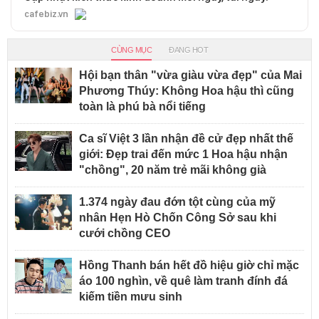
cafebiz.vn
CÙNG MỤC
ĐANG HOT
Hội bạn thân "vừa giàu vừa đẹp" của Mai
Phương Thúy: Không Hoa hậu thì cũng
toàn là phú bà nổi tiếng
Ca sĩ Việt 3 lần nhận đề cử đẹp nhất thế
giới: Đẹp trai đến mức 1 Hoa hậu nhận
"chồng", 20 năm trẻ mãi không già
1.374 ngày đau đớn tột cùng của mỹ
nhân Hẹn Hò Chốn Công Sở sau khi
cưới chồng CEO
Hồng Thanh bán hết đồ hiệu giờ chỉ mặc
áo 100 nghìn, về quê làm tranh đính đá
kiếm tiền mưu sinh