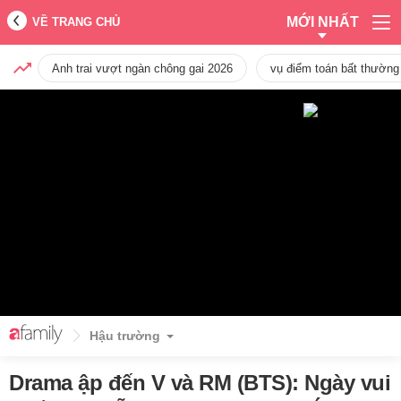
MỚI NHẤT
VỀ TRANG CHỦ
Anh trai vượt ngàn chông gai 2026
vụ điểm toán bất thường
Hậu trường
Drama ập đến V và RM (BTS): Ngày vui