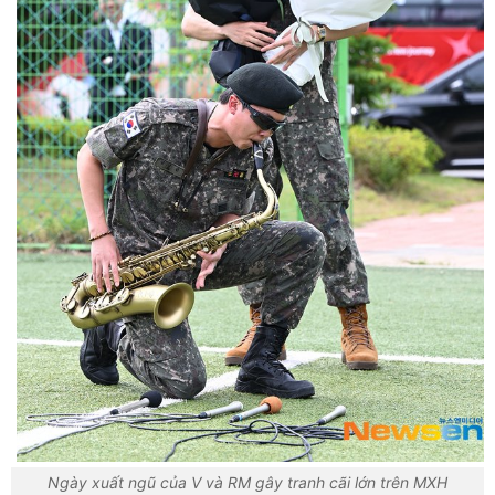
Ngày xuất ngũ của V và RM gây tranh cãi lớn trên MXH