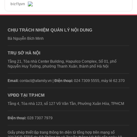
bizfly.vn
CHỊU TRÁCH NHIỆM QUẢN LÝ NỘI DUNG
Bà Nguyễn Bích Minh
TRỤ SỞ HÀ NỘI
Tầng 21, Tòa nhà Center Building, Hapulico Complex, Số 01, phố
Nguyễn Huy Tưởng, phường Thanh Xuân, thành phố Hà Nội
Email:
contact@afamily.vn |
Điện thoại:
024 7309 5555, máy lẻ 62.370
VPĐD TẠI TP.HCM
Tầng 4, Tòa nhà 123, số 127 Võ Văn Tần, Phường Xuân Hòa, TPHCM
Điện thoại:
028 7307 7979
Giấy phép thiết lập trang thông tin điện tử tổng hợp trên mạng số