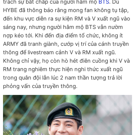
trách sự bất chấp của người hâm mộ
BTS
. Dù
HYBE đã thông báo rằng mong fan không tụ tập,
đến khu vực diễn ra sự kiện RM và V xuất ngũ vào
sáng nay, nhưng người hâm mộ BTS vẫn nườm
nợp kéo tới. Khi đến địa điểm tổ chức, không ít
ARMY đã tranh giành, cướp vị trí của cánh truyền
thông để livestream cảnh V và RM xuất ngũ.
Không chỉ vậy, họ còn hò hét điên cuồng khi V và
RM trang nghiêm thực hiện nghi thức xuất ngũ
trong quân đội lẫn lúc 2 nam thần tượng trả lời
phỏng vấn của truyền thông.