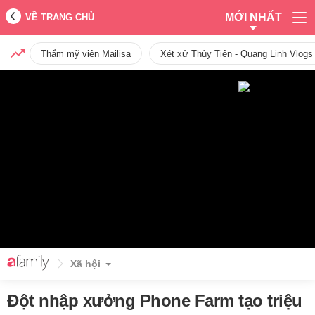
MỚI NHẤT
VỀ TRANG CHỦ
Thẩm mỹ viện Mailisa
Xét xử Thùy Tiên - Quang Linh Vlogs
Xã hội
Đột nhập xưởng Phone Farm tạo triệu