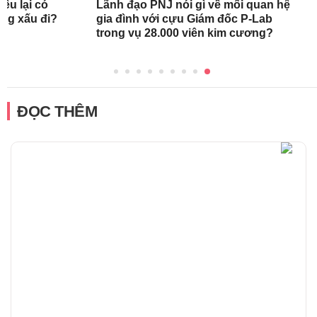
ều lại có
Lãnh đạo PNJ nói gì về mối quan hệ
àng xấu đi?
gia đình với cựu Giám đốc P-Lab
trong vụ 28.000 viên kim cương?
ĐỌC THÊM