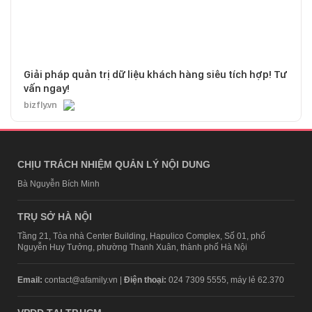
Giải pháp quản trị dữ liệu khách hàng siêu tích hợp! Tư
vấn ngay!
bizfly.vn
CHỊU TRÁCH NHIỆM QUẢN LÝ NỘI DUNG
Bà Nguyễn Bích Minh
TRỤ SỞ HÀ NỘI
Tầng 21, Tòa nhà Center Building, Hapulico Complex, Số 01, phố
Nguyễn Huy Tưởng, phường Thanh Xuân, thành phố Hà Nội
Email:
contact@afamily.vn |
Điện thoại:
024 7309 5555, máy lẻ 62.370