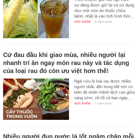
sự đáng được giữ lại và sử dụng
như một món ăn thuốc chữa
bệnh, nhất là vào tình hình thời…
SỨC KHỎE
-
6 năm trước
Cứ đau đầu khi giao mùa, nhiều người lại
nhanh trí ăn ngay món rau này và tác dụng
của loại rau đó còn ưu việt hơn thế!
Ngải cứu là loại rau được nhiều
người nhắc đến trong tiết trời có
biên độ nhiệt chênh lệch cao giữa
sáng sớm, về tối và ban ngày…
SỨC KHỎE
-
7 năm trước
Nhiều người đun nước lá lốt ngâm chân mỗi