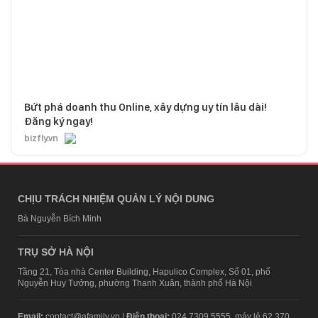
Bứt phá doanh thu Online, xây dựng uy tín lâu dài!
Đăng ký ngay!
bizfly.vn
CHỊU TRÁCH NHIỆM QUẢN LÝ NỘI DUNG
Bà Nguyễn Bích Minh
TRỤ SỞ HÀ NỘI
Tầng 21, Tòa nhà Center Building, Hapulico Complex, Số 01, phố
Nguyễn Huy Tưởng, phường Thanh Xuân, thành phố Hà Nội
Email:
contact@afamily.vn |
Điện thoại:
024 7309 5555, máy lẻ 62.370