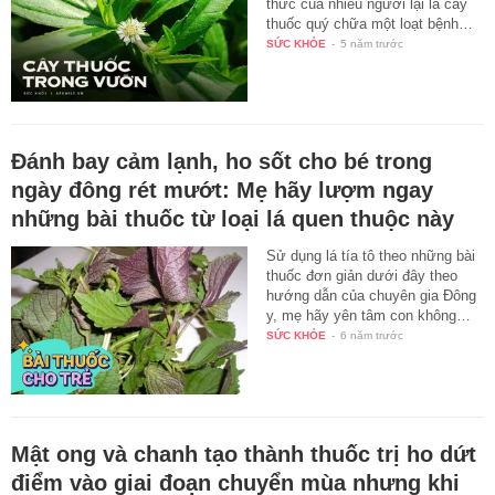
thức của nhiều người lại là cây
thuốc quý chữa một loạt bệnh…
SỨC KHỎE
-
5 năm trước
Đánh bay cảm lạnh, ho sốt cho bé trong
ngày đông rét mướt: Mẹ hãy lượm ngay
những bài thuốc từ loại lá quen thuộc này
Sử dụng lá tía tô theo những bài
thuốc đơn giản dưới đây theo
hướng dẫn của chuyên gia Đông
y, mẹ hãy yên tâm con không…
SỨC KHỎE
-
6 năm trước
Mật ong và chanh tạo thành thuốc trị ho dứt
điểm vào giai đoạn chuyển mùa nhưng khi