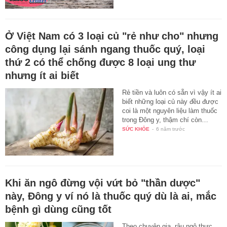
Ở Việt Nam có 3 loại củ "rẻ như cho" nhưng
công dụng lại sánh ngang thuốc quý, loại
thứ 2 có thể chống được 8 loại ung thư
nhưng ít ai biết
Rẻ tiền và luôn có sẵn vì vậy ít ai
biết những loại củ này đều được
coi là một nguyên liệu làm thuốc
trong Đông y, thậm chí còn…
SỨC KHỎE
-
6 năm trước
Khi ăn ngô đừng vội vứt bỏ "thần dược"
này, Đông y ví nó là thuốc quý dù là ai, mắc
bệnh gì dùng cũng tốt
Theo chuyên gia, râu ngô thực