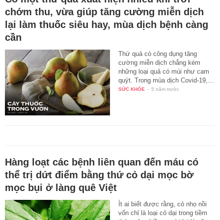
chớm thu, vừa giúp tăng cường miễn dịch
lại làm thuốc siêu hay, mùa dịch bệnh càng
cần
Thứ quả có công dụng tăng
cường miễn dịch chẳng kém
những loại quả có múi như cam
quýt. Trong mùa dịch Covid-19,…
SỨC KHỎE
-
5 năm trước
Hàng loạt các bệnh liên quan đến máu có
thể trị dứt điểm bằng thứ cỏ dại mọc bờ
mọc bụi ở làng quê Việt
Ít ai biết được rằng, cỏ nhọ nồi
vốn chỉ là loại cỏ dại trong tiềm