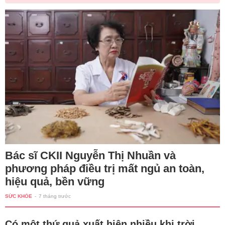
Bác sĩ CKII Nguyễn Thị Nhuần và
phương pháp điều trị mất ngủ an toàn,
hiệu quả, bền vững
SỨC KHỎE
-
7 tháng trước
Có một thứ quả xuất hiện nhiều khi trời