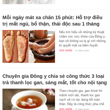
Mỗi ngày mát xa chân 15 phút: Hỗ trợ điều
trị mất ngủ, bổ thận, thải độc sau 1 tháng
Nếu tìm hiểu về những kỹ thuật
chăm sóc sức khỏe của Đông y,
bạn sẽ không xa lạ gì với những
bí quyết mát xa bấm huyệt.
Sau…
SỨC KHỎE
-
8 năm trước
Chuyên gia Đông y chia sẻ công thức 3 loại
trà thanh lọc gan, sáng mắt, tốt cho nội tạng
Theo chuyên gia, gan khoẻ thì
mệnh mới dài, thanh lọc gan
sạch sẽ có tác dụng tốt toàn
thân. Đây là công thức pha chế
3…
SỨC KHỎE
-
9 năm trước