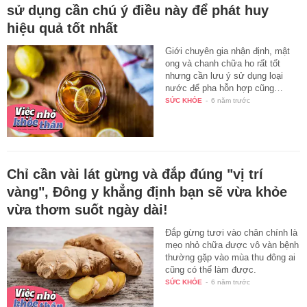
sử dụng cần chú ý điều này để phát huy
hiệu quả tốt nhất
Giới chuyên gia nhận định, mật
ong và chanh chữa ho rất tốt
nhưng cần lưu ý sử dụng loại
nước để pha hỗn hợp cũng…
SỨC KHỎE
-
6 năm trước
Chỉ cần vài lát gừng và đắp đúng "vị trí
vàng", Đông y khẳng định bạn sẽ vừa khỏe
vừa thơm suốt ngày dài!
Đắp gừng tươi vào chân chính là
mẹo nhỏ chữa được vô vàn bệnh
thường gặp vào mùa thu đông ai
cũng có thể làm được.
SỨC KHỎE
-
6 năm trước