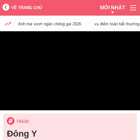
MỚI NHẤT
VỀ TRANG CHỦ
Anh trai vượt ngàn chông gai 2026
vụ điểm toán bất thường
TAGS:
Đông Y