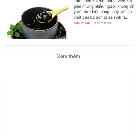
Làm sạch đường ruột là việc đơn
giản nhưng nhiều người không để
ý để thực hiện hàng ngày, để lâu
chất cặn bã tích tụ sẽ sinh ra…
SỨC KHỎE
-
9 năm trước
Xem thêm