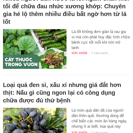
tối để chữa đau nhức xương khớp: Chuyên
gia hé lộ thêm nhiều điều bất ngờ hơn từ lá
lốt
Lá lốt không đơn giản là rau gia
vị mà còn phát huy đặc tính chữa
bệnh cực tốt mỗi khi trời trở
lạnh.
SỨC KHỎE
-
7 năm trước
Loại quả đen sì, xấu xí nhưng giá đắt hơn
thịt: Nấu gì cũng ngon lại có công dụng
chữa được đủ thứ bệnh
Là món quà dân dã của người
dân thôn quê, thường dùng để
chế biến các món ăn hàng ngày,
nhưng ít ai biết, loại quả này
còn…
SỨC KHỎE
-
7 năm trước