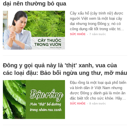
dại nên thường bỏ qua
Cây xấu hổ (cây trinh nữ) được
người Việt xem là một loại cây
dại nhưng trong Đông y, nó có
công dụng rất tốt trong việc trị…
SỨC KHỎE
-
7 năm trước
Đông y gọi quả này là 'thịt' xanh, vua của
các loại đậu: Bảo bối ngừa ung thư, mỡ máu
Đậu rồng là một loại quả phổ biến
và bình dân ở Việt Nam nhưng
được Đông y đánh giá là món ăn
đặc biệt tốt cho sức khỏe. Hãy…
SỨC KHỎE
-
8 năm trước