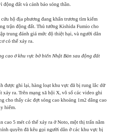
vì động đất và cảnh báo sóng thần.
ng cứu hộ địa phương đang khẩn trương tìm kiếm
ong trận động đất. Thủ tướng Kishida Fumio cho
ập trung đánh giá mức độ thiệt hại, và người dân
ơ có thể xảy ra.
g cao ở khu vực bờ biển Nhật Bản sau động đất
 được ghi lại, hàng loạt khu vực đã bị rung lắc dữ
t xảy ra. Trên mạng xã hội X, vô số các video ghi
ũng cho thấy các đợt sóng cao khoảng 1m2 dâng cao
uy hiểm.
n cao 5 mét có thể xảy ra ở Noto, một thị trấn nằm
hính quyền đã kêu gọi người dân ở các khu vực bị