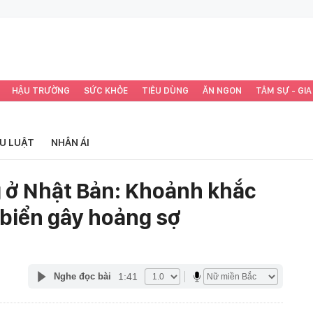
HẬU TRƯỜNG
SỨC KHỎE
TIÊU DÙNG
ĂN NGON
TÂM SỰ - GIA
ỂU LUẬT
NHÂN ÁI
 ở Nhật Bản: Khoảnh khắc
 biển gây hoảng sợ
1:41
Nghe đọc bài