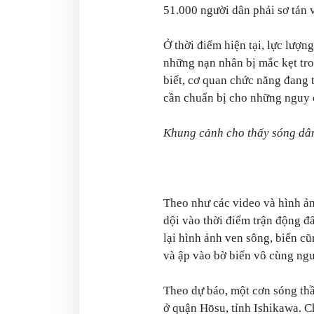
51.000 người dân phải sơ tán 
Ở thời điểm hiện tại, lực lượ
những nạn nhân bị mắc kẹt tr
biết, cơ quan chức năng đang t
cần chuẩn bị cho những nguy c
Khung cảnh cho thấy sóng dân
Theo như các video và hình ảnh
dội vào thời điểm trận động đấ
lại hình ảnh ven sông, biển c
và ập vào bờ biển vô cùng ng
Theo dự báo, một cơn sóng thầ
ở quận Hōsu, tỉnh Ishikawa. C