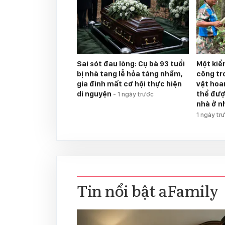
Sai sót đau lòng: Cụ bà 93 tuổi
Một kiể
bị nhà tang lễ hỏa táng nhầm,
công tr
gia đình mất cơ hội thực hiện
vật hoan
di nguyện
thể đượ
-
1 ngày trước
nhà ở n
1 ngày tr
Tin nổi bật aFamily