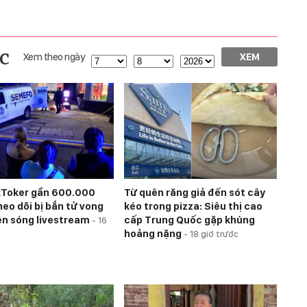
c
Xem theo ngày
XEM
kToker gần 600.000
Từ quên răng giả đến sót cây
heo dõi bị bắn tử vong
kéo trong pizza: Siêu thị cao
ên sóng livestream
cấp Trung Quốc gặp khủng
-
16
hoảng nặng
-
18 giờ trước