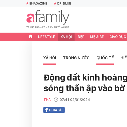
EMAGAZINE
DR. BLUE
LIFESTYLE
XÃ HỘI
ĐẸP
MẸ & BÉ
GIÁO DỤC
XÃ HỘI
TRONG NƯỚC
QUỐC TẾ
HI
Động đất kinh hoàng
sóng thần ập vào bờ
THA,
07:41 02/01/2024
CHIA SẺ