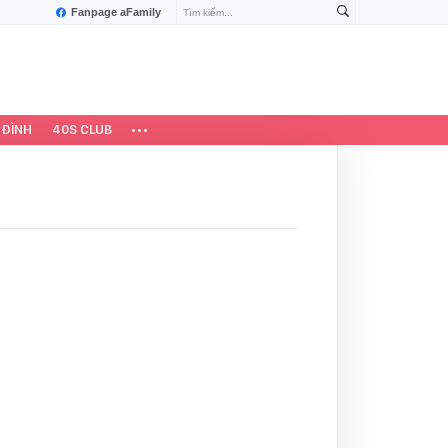
Fanpage aFamily
 ĐÌNH
40S CLUB