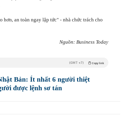
.
o hơn, an toàn ngay lập tức" -
nhà chức trách cho
Nguồn: Business Today
(GMT +7)
Copy link
ật Bản: Ít nhất 6 người thiệt
ười được lệnh sơ tán