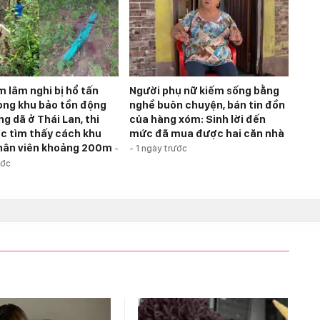
m lâm nghi bị hổ tấn
Người phụ nữ kiếm sống bằng
ong khu bảo tồn động
nghề buôn chuyện, bán tin đồn
g dã ở Thái Lan, thi
của hàng xóm: Sinh lời đến
c tìm thấy cách khu
mức đã mua được hai căn nhà
hân viên khoảng 200m
-
-
1 ngày trước
ước