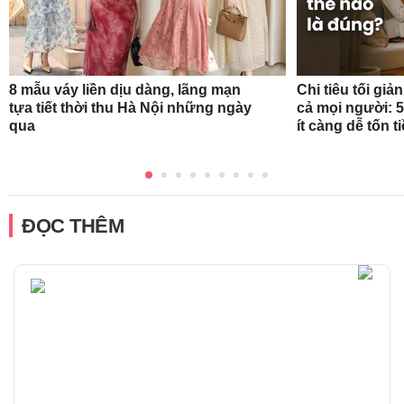
8 mẫu váy liền dịu dàng, lãng mạn
Chi tiêu tối gi
tựa tiết thời thu Hà Nội những ngày
cả mọi người: 
qua
ít càng dễ tốn t
ĐỌC THÊM