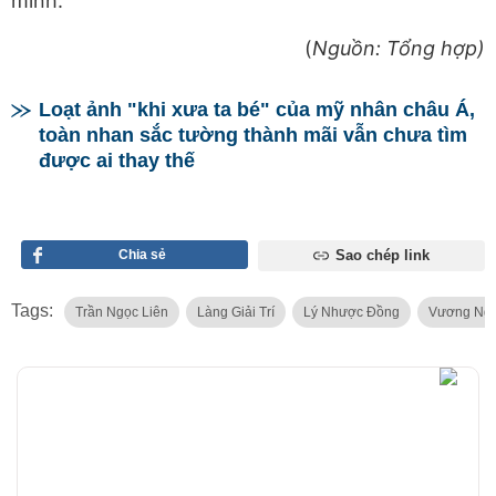
mình.
(
Nguồn: Tổng hợp)
Loạt ảnh "khi xưa ta bé" của mỹ nhân châu Á,
toàn nhan sắc tường thành mãi vẫn chưa tìm
được ai thay thế
Chia sẻ
Sao chép link
Tags:
Trần Ngọc Liên
Làng Giải Trí
Lý Nhược Đồng
Vương Ng