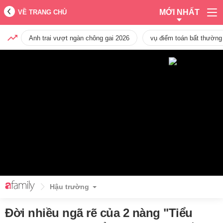
MỚI NHẤT
VỀ TRANG CHỦ
Anh trai vượt ngàn chông gai 2026
vụ điểm toán bất thường
Hậu trường
Đời nhiều ngã rẽ của 2 nàng "Tiểu