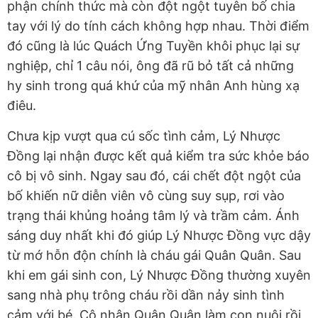
phận chính thức mà còn đột ngột tuyên bố chia
tay với lý do tính cách không hợp nhau. Thời điểm
đó cũng là lúc Quách Ứng Tuyền khôi phục lại sự
nghiệp, chỉ 1 câu nói, ông đã rũ bỏ tất cả những
hy sinh trong quá khứ của mỹ nhân Anh hùng xạ
điêu.
Chưa kịp vượt qua cú sốc tình cảm, Lý Nhược
Đồng lại nhận được kết quả kiểm tra sức khỏe báo
cô bị vô sinh. Ngay sau đó, cái chết đột ngột của
bố khiến nữ diễn viên vô cùng suy sụp, rơi vào
trạng thái khủng hoảng tâm lý và trầm cảm. Ánh
sáng duy nhất khi đó giúp Lý Nhược Đồng vực dậy
từ mớ hỗn độn chính là cháu gái Quân Quân. Sau
khi em gái sinh con, Lý Nhược Đồng thường xuyên
sang nhà phụ trông cháu rồi dần nảy sinh tình
cảm với bé. Cô nhận Quân Quân làm con nuôi rồi