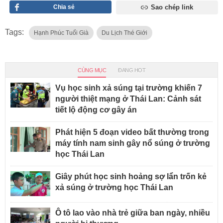
Chia sẻ
Sao chép link
Tags:
Hạnh Phúc Tuổi Già
Du Lịch Thé Giới
CÙNG MỤC
ĐANG HOT
Vụ học sinh xả súng tại trường khiến 7
người thiệt mạng ở Thái Lan: Cảnh sát
tiết lộ động cơ gây án
Phát hiện 5 đoạn video bất thường trong
máy tính nam sinh gây nổ súng ở trường
học Thái Lan
Giây phút học sinh hoảng sợ lẩn trốn kẻ
xả súng ở trường học Thái Lan
Ô tô lao vào nhà trẻ giữa ban ngày, nhiều