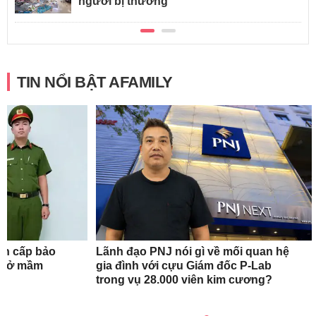
người bị thương
TIN NỔI BẬT AFAMILY
ẩn cấp bảo
Lãnh đạo PNJ nói gì về mối quan hệ
ơ sở mầm
gia đình với cựu Giám đốc P-Lab
trong vụ 28.000 viên kim cương?