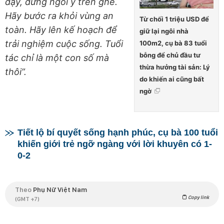
dậy, đừng ngồi ỳ trên ghế.
Hãy bước ra khỏi vùng an
Từ chối 1 triệu USD để
toàn. Hãy lên kế hoạch để
giữ lại ngôi nhà
trải nghiệm cuộc sống. Tuổi
100m2, cụ bà 83 tuổi
bỗng để chủ đầu tư
tác chỉ là một con số mà
thừa hưởng tài sản: Lý
thôi”.
do khiến ai cũng bất
ngờ
Tiết lộ bí quyết sống hạnh phúc, cụ bà 100 tuổi
khiến giới trẻ ngỡ ngàng với lời khuyên có 1-
0-2
Theo
Phụ Nữ Việt Nam
Copy link
(GMT +7)