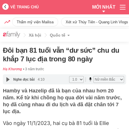
MỚI NHẤT
VỀ TRANG CHỦ
Thẩm mỹ viện Mailisa
Xét xử Thùy Tiên - Quang Linh Vlogs
Xã hội
Quốc tế
Đôi bạn 81 tuổi vẫn “dư sức” chu du
khắp 7 lục địa trong 80 ngày
Hạ Khương
3 năm trước
Nghe đọc bài
4:10
Hamby và Hazelip đã là bạn của nhau hơn 20
năm. Kể từ khi chồng họ qua đời vài năm trước,
họ đã cùng nhau đi du lịch và đã đặt chân tới 7
lục địa.
Vào ngày 11/1/2023, hai cụ bà 81 tuổi là Ellie