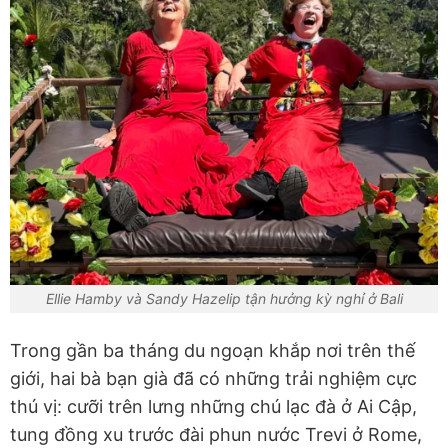
Ellie Hamby và Sandy Hazelip tận hưởng kỳ nghỉ ở Bali
Trong gần ba tháng du ngoạn khắp nơi trên thế
giới, hai bà bạn già đã có những trải nghiệm cực
thú vị: cưỡi trên lưng những chú lạc đà ở Ai Cập,
tung đồng xu trước đài phun nước Trevi ở Rome,