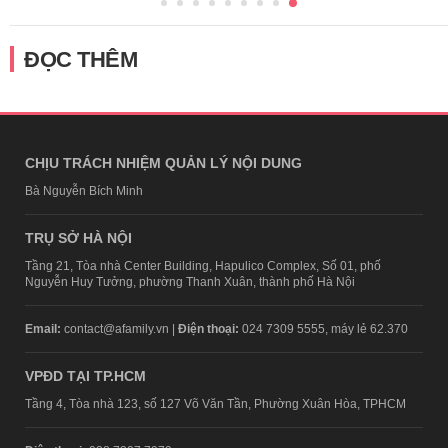
ĐỌC THÊM
CHỊU TRÁCH NHIỆM QUẢN LÝ NỘI DUNG
Bà Nguyễn Bích Minh
TRỤ SỞ HÀ NỘI
Tầng 21, Tòa nhà Center Building, Hapulico Complex, Số 01, phố
Nguyễn Huy Tưởng, phường Thanh Xuân, thành phố Hà Nội
Email:
contact@afamily.vn |
Điện thoại:
024 7309 5555, máy lẻ 62.370
VPĐD TẠI TP.HCM
Tầng 4, Tòa nhà 123, số 127 Võ Văn Tần, Phường Xuân Hòa, TPHCM