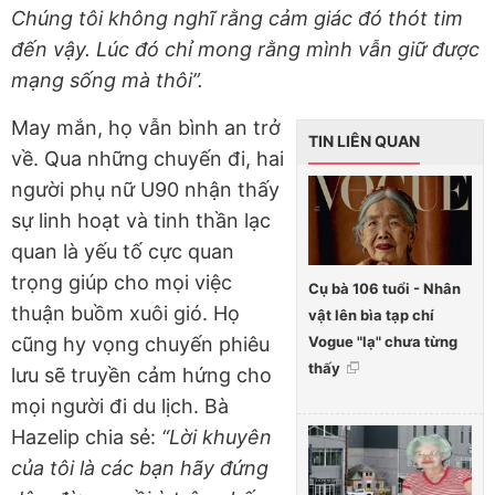
Chúng tôi không nghĩ rằng cảm giác đó thót tim
đến vậy. Lúc đó chỉ mong rằng mình vẫn giữ được
mạng sống mà thôi”.
May mắn, họ vẫn bình an trở
TIN LIÊN QUAN
về. Qua những chuyến đi, hai
người phụ nữ U90 nhận thấy
sự linh hoạt và tinh thần lạc
quan là yếu tố cực quan
trọng giúp cho mọi việc
Cụ bà 106 tuổi - Nhân
thuận buồm xuôi gió. Họ
vật lên bìa tạp chí
Vogue "lạ" chưa từng
cũng hy vọng chuyến phiêu
thấy
lưu sẽ truyền cảm hứng cho
mọi người đi du lịch. Bà
Hazelip chia sẻ:
“Lời khuyên
của tôi là các bạn hãy đứng