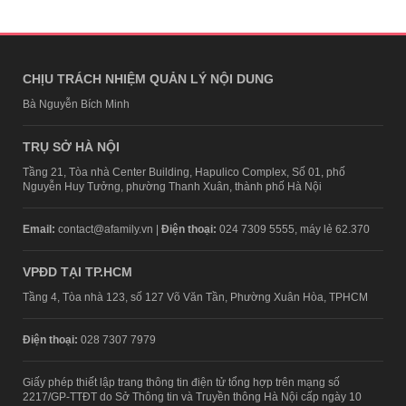
CHỊU TRÁCH NHIỆM QUẢN LÝ NỘI DUNG
Bà Nguyễn Bích Minh
TRỤ SỞ HÀ NỘI
Tầng 21, Tòa nhà Center Building, Hapulico Complex, Số 01, phố
Nguyễn Huy Tưởng, phường Thanh Xuân, thành phố Hà Nội
Email:
contact@afamily.vn |
Điện thoại:
024 7309 5555, máy lẻ 62.370
VPĐD TẠI TP.HCM
Tầng 4, Tòa nhà 123, số 127 Võ Văn Tần, Phường Xuân Hòa, TPHCM
Điện thoại:
028 7307 7979
Giấy phép thiết lập trang thông tin điện tử tổng hợp trên mạng số
2217/GP-TTĐT do Sở Thông tin và Truyền thông Hà Nội cấp ngày 10