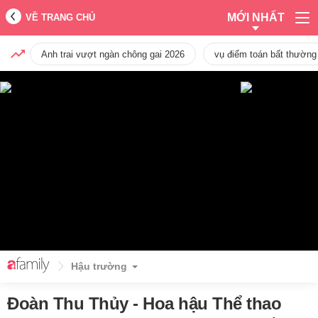
MỚI NHẤT
VỀ TRANG CHỦ
Anh trai vượt ngàn chông gai 2026
vụ điểm toán bất thường
Hậu trường
Đoàn Thu Thủy - Hoa hậu Thể thao