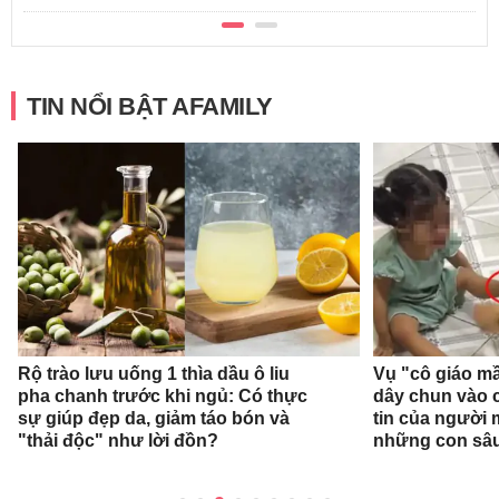
TIN NỔI BẬT AFAMILY
Rộ trào lưu uống 1 thìa dầu ô liu
Vụ "cô giáo mầ
pha chanh trước khi ngủ: Có thực
dây chun vào c
sự giúp đẹp da, giảm táo bón và
tin của người
"thải độc" như lời đồn?
những con sâ