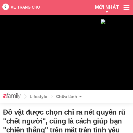
MỚI NHẤT
VỀ TRANG CHỦ
Lifestyle
Chữa lành
Đồ vật được chọn chỉ ra nét quyến rũ
"chết người", cũng là cách giúp bạn
"chiến thắng" trên mặt trận tình yêu