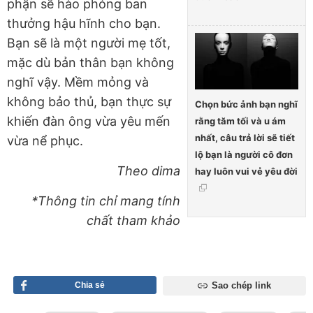
phận sẽ hào phóng ban
thưởng hậu hĩnh cho bạn.
Bạn sẽ là một người mẹ tốt,
mặc dù bản thân bạn không
nghĩ vậy. Mềm mỏng và
không bảo thủ, bạn thực sự
Chọn bức ảnh bạn nghĩ
khiến đàn ông vừa yêu mến
rằng tăm tối và u ám
nhất, câu trả lời sẽ tiết
vừa nể phục.
lộ bạn là người cô đơn
Theo dima
hay luôn vui vẻ yêu đời
*Thông tin chỉ mang tính
chất tham khảo
Chia sẻ
Sao chép link