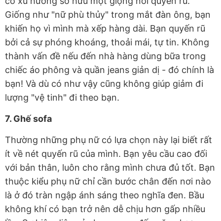
có xu hướng sở hữu một giọng nói quyến rũ.
Giống như "nữ phù thủy" trong mắt đàn ông, bạn
khiến họ vì mình mà xếp hàng dài. Bạn quyến rũ
bởi cả sự phóng khoáng, thoải mái, tự tin. Không
thành vấn đề nếu đến nhà hàng dùng bữa trong
chiếc áo phông và quần jeans giản dị - đó chính là
bạn! Và dù có như vậy cũng không giúp giảm đi
lượng "vệ tinh" đi theo bạn.
7. Ghế sofa
Thường những phụ nữ có lựa chọn này lại biết rất
ít về nét quyến rũ của mình. Bạn yêu cầu cao đối
với bản thân, luôn cho rằng mình chưa đủ tốt. Bạn
thuộc kiểu phụ nữ chỉ cần bước chân đến nơi nào
là ở đó tràn ngập ánh sáng theo nghĩa đen. Bầu
không khí có bạn trở nên dễ chịu hơn gấp nhiều