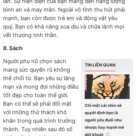
lần. Sự hiện diện của bạn mang đến năng lượng
bình an và may mắn. Ngoài vô tình thu hút phái
mạnh, bạn còn được trẻ em và động vật yêu
quý. Bạn có khả năng xoa dịu và chữa lành mọi
vết thương tinh thần.
8. Sách
Người phụ nữ chọn sách
TIN LIÊN QUAN
mang sức quyến rũ không
thể chối từ. Bạn yêu sự lãng
mạn và mong đợi những điều
tốt đẹp cho toàn thế giới.
Bạn có thể sẽ phải đối mặt
Chỉ một cái nhìn sẽ
với những thử thách khó
quyết định bạn là
người yếu đuối nhu
khăn trong quá trình trưởng
nhược hay mạnh mẽ
thành. Tuy nhiên sau đó số
dứt khoát