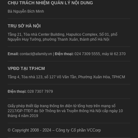
CHỊU TRÁCH NHIỆM QUẢN LÝ NỘI DUNG
Bà Nguyễn Bích Minh
TRỤ SỞ HÀ NỘI
Tầng 21, Tòa nhà Center Building, Hapulico Complex, Số 01, phố
Nguyễn Huy Tưởng, phường Thanh Xuân, thành phố Hà Nội
Email:
contact@afamily.vn |
Điện thoại:
024 7309 5555, máy lẻ 62.370
VPĐD TẠI TP.HCM
Tầng 4, Tòa nhà 123, số 127 Võ Văn Tần, Phường Xuân Hòa, TPHCM
Điện thoại:
028 7307 7979
Giấy phép thiết lập trang thông tin điện tử tổng hợp trên mạng số
2217/GP-TTĐT do Sở Thông tin và Truyền thông Hà Nội cấp ngày 10
tháng 4 năm 2019
© Copyright 2008 - 2024 – Công ty Cổ phần VCCorp