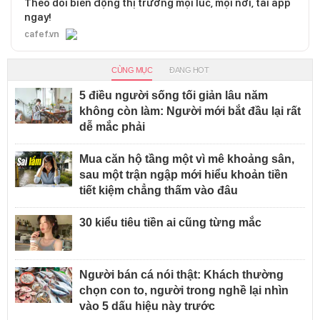
Theo dõi biến động thị trường mọi lúc, mọi nơi, tải app
ngay!
cafef.vn
CÙNG MỤC
ĐANG HOT
5 điều người sống tối giản lâu năm
không còn làm: Người mới bắt đầu lại rất
dễ mắc phải
Mua căn hộ tầng một vì mê khoảng sân,
sau một trận ngập mới hiểu khoản tiền
tiết kiệm chẳng thấm vào đâu
30 kiểu tiêu tiền ai cũng từng mắc
Người bán cá nói thật: Khách thường
chọn con to, người trong nghề lại nhìn
vào 5 dấu hiệu này trước