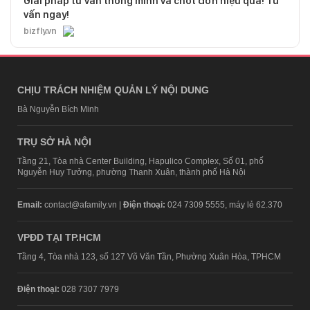
Giải pháp tư vấn thông minh và chốt đơn hiệu quả! Tư
vấn ngay!
bizfly.vn
CHỊU TRÁCH NHIỆM QUẢN LÝ NỘI DUNG
Bà Nguyễn Bích Minh
TRỤ SỞ HÀ NỘI
Tầng 21, Tòa nhà Center Building, Hapulico Complex, Số 01, phố
Nguyễn Huy Tưởng, phường Thanh Xuân, thành phố Hà Nội
Email:
contact@afamily.vn |
Điện thoại:
024 7309 5555, máy lẻ 62.370
VPĐD TẠI TP.HCM
Tầng 4, Tòa nhà 123, số 127 Võ Văn Tần, Phường Xuân Hòa, TPHCM
Điện thoại:
028 7307 7979