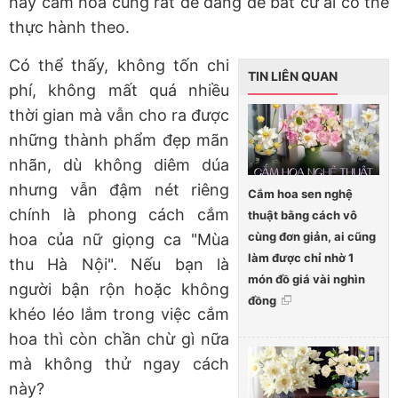
hay cắm hoa cũng rất dễ dàng để bất cứ ai có thể
thực hành theo.
Có thể thấy, không tốn chi
TIN LIÊN QUAN
phí, không mất quá nhiều
thời gian mà vẫn cho ra được
những thành phẩm đẹp mãn
nhãn, dù không diêm dúa
nhưng vẫn đậm nét riêng
Cắm hoa sen nghệ
chính là phong cách cắm
thuật bằng cách vô
cùng đơn giản, ai cũng
hoa của nữ giọng ca "Mùa
làm được chỉ nhờ 1
thu Hà Nội". Nếu bạn là
món đồ giá vài nghìn
người bận rộn hoặc không
đồng
khéo léo lắm trong việc cắm
hoa thì còn chần chừ gì nữa
mà không thử ngay cách
này?