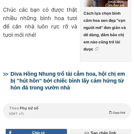
Chúc các bạn có được thật
Cách lựa chọn bình
nhiều những bình hoa tươi
cắm hoa sen đẹp "vạn
để căn nhà luôn rực rỡ và
người mê" đơn giản và
tươi mới nhé!
dễ dàng, đảm bảo chị
em nào cũng trổ tài
được
Diva Hồng Nhung trổ tài cắm hoa, hội chị em
bị "hút hồn" bởi chiếc bình lấy cảm hứng từ
hòn đá trong vườn nhà
Theo
Phụ nữ số
Copy link
(GMT +7)
Chia sẻ
Sao chép link