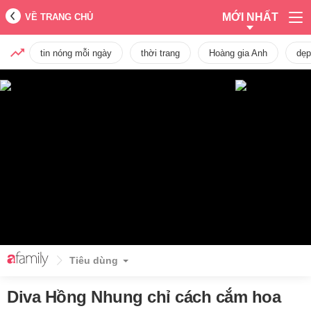
MỚI NHẤT
VỀ TRANG CHỦ
tin nóng mỗi ngày
thời trang
Hoàng gia Anh
dẹp
Tiêu dùng
Diva Hồng Nhung chỉ cách cắm hoa