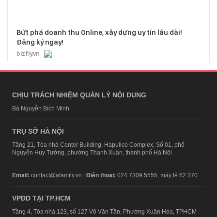
Bứt phá doanh thu Online, xây dựng uy tín lâu dài!
Đăng ký ngay!
bizfly.vn
CHỊU TRÁCH NHIỆM QUẢN LÝ NỘI DUNG
Bà Nguyễn Bích Minh
TRỤ SỞ HÀ NỘI
Tầng 21, Tòa nhà Center Building, Hapulico Complex, Số 01, phố
Nguyễn Huy Tưởng, phường Thanh Xuân, thành phố Hà Nội
Email:
contact@afamily.vn |
Điện thoại:
024 7309 5555, máy lẻ 62.370
VPĐD TẠI TP.HCM
Tầng 4, Tòa nhà 123, số 127 Võ Văn Tần, Phường Xuân Hòa, TPHCM