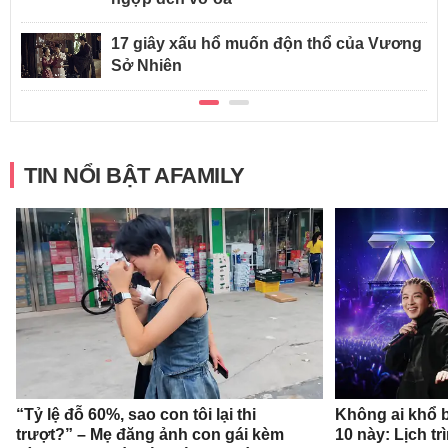
17 giây xấu hổ muốn độn thổ của Vương
Sở Nhiên
TIN NỔI BẬT AFAMILY
“Tỷ lệ đỗ 60%, sao con tôi lại thi
Không ai khổ b
trượt?” – Mẹ đăng ảnh con gái kèm
10 này: Lịch t