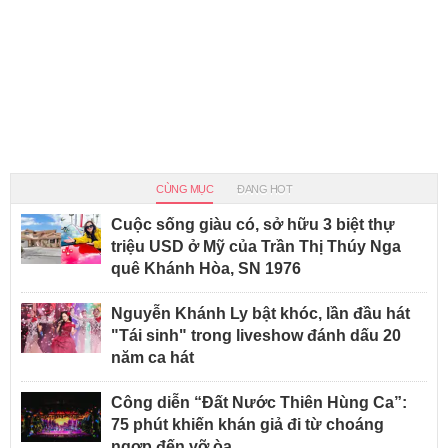
CÙNG MỤC
ĐANG HOT
Cuộc sống giàu có, sở hữu 3 biệt thự
triệu USD ở Mỹ của Trần Thị Thúy Nga
quê Khánh Hòa, SN 1976
Nguyễn Khánh Ly bật khóc, lần đầu hát
"Tái sinh" trong liveshow đánh dấu 20
năm ca hát
Công diễn “Đất Nước Thiên Hùng Ca”:
75 phút khiến khán giả đi từ choáng
ngợp đến vỡ òa