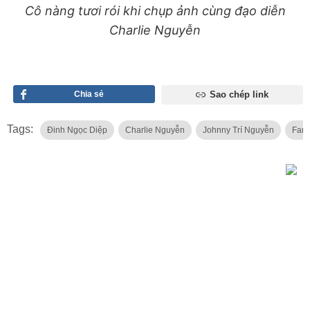
Cô nàng tươi rói khi chụp ảnh cùng đạo diễn
Charlie Nguyễn
Chia sẻ
Sao chép link
Tags:
Đinh Ngọc Diệp
Charlie Nguyễn
Johnny Trí Nguyễn
Fan