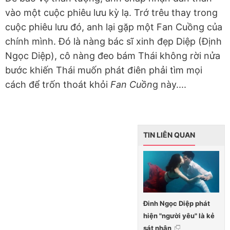
vào một cuộc phiêu lưu kỳ lạ. Trớ trêu thay trong
cuộc phiêu lưu đó, anh lại gặp một Fan Cuồng của
chính mình. Đó là nàng bác sĩ xinh đẹp Diệp (Định
Ngọc Diệp), cô nàng đeo bám Thái không rời nửa
bước khiến Thái muốn phát điên phải tìm mọi
cách để trốn thoát khỏi
Fan Cuồn
g này....
TIN LIÊN QUAN
Đinh Ngọc Diệp phát
hiện "người yêu" là kẻ
sát nhân