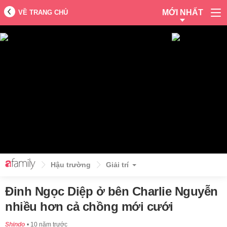
MỚI NHẤT
VỀ TRANG CHỦ
Hậu trường
Giải trí
Đinh Ngọc Diệp ở bên Charlie Nguyễn
nhiều hơn cả chồng mới cưới
Shindo
10 năm trước