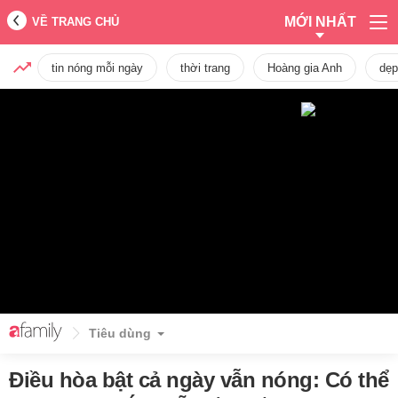
MỚI NHẤT
VỀ TRANG CHỦ
tin nóng mỗi ngày
thời trang
Hoàng gia Anh
dẹp
Tiêu dùng
Điều hòa bật cả ngày vẫn nóng: Có thể