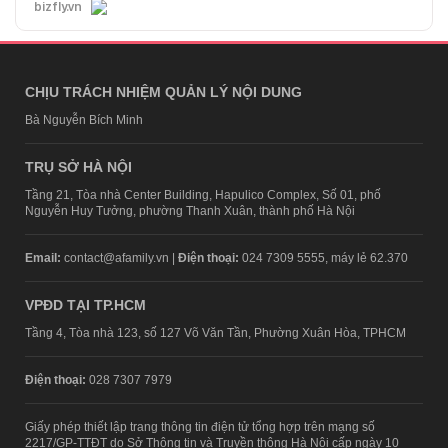
bizfly.vn
CHỊU TRÁCH NHIỆM QUẢN LÝ NỘI DUNG
Bà Nguyễn Bích Minh
TRỤ SỞ HÀ NỘI
Tầng 21, Tòa nhà Center Building, Hapulico Complex, Số 01, phố
Nguyễn Huy Tưởng, phường Thanh Xuân, thành phố Hà Nội
Email:
contact@afamily.vn |
Điện thoại:
024 7309 5555, máy lẻ 62.370
VPĐD TẠI TP.HCM
Tầng 4, Tòa nhà 123, số 127 Võ Văn Tần, Phường Xuân Hòa, TPHCM
Điện thoại:
028 7307 7979
Giấy phép thiết lập trang thông tin điện tử tổng hợp trên mạng số
2217/GP-TTĐT do Sở Thông tin và Truyền thông Hà Nội cấp ngày 10