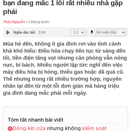
bạn đang mắc 1 lỗi rất nhiều nhà gặp
phải
Thảo Nguyễn
2 tháng trước
Nghe đọc bài
3:08
Mùa hè đến, không ít gia đình rơi vào tình cảnh
khá khó hiểu: Điều hòa chạy liên tục từ sáng đến
tối, tiền điện tăng vọt nhưng căn phòng vẫn nóng
nực, bí bách. Nhiều người lập tức nghĩ đến việc
máy điều hòa bị hỏng, thiếu gas hoặc đã quá cũ.
Thế nhưng trong rất nhiều trường hợp, nguyên
nhân lại đến từ một lỗi đơn giản mà hàng triệu
gia đình đang mắc phải mỗi ngày.
Tóm tắt nhanh bài viết
Đóng kín cửa
nhưng không
kiểm soát