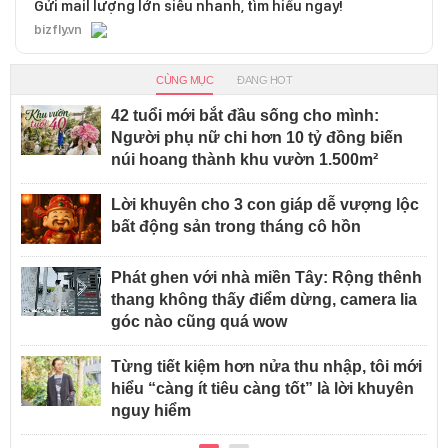
Gửi mail lượng lớn siêu nhanh, tìm hiểu ngay!
bizfly.vn
CÙNG MỤC
ĐANG HOT
42 tuổi mới bắt đầu sống cho mình:
Người phụ nữ chi hơn 10 tỷ đồng biến
núi hoang thành khu vườn 1.500m²
Lời khuyên cho 3 con giáp dễ vượng lộc
bất động sản trong tháng cô hồn
Phát ghen với nhà miền Tây: Rộng thênh
thang không thấy điểm dừng, camera lia
góc nào cũng quá wow
Từng tiết kiệm hơn nửa thu nhập, tôi mới
hiểu “càng ít tiêu càng tốt” là lời khuyên
nguy hiểm