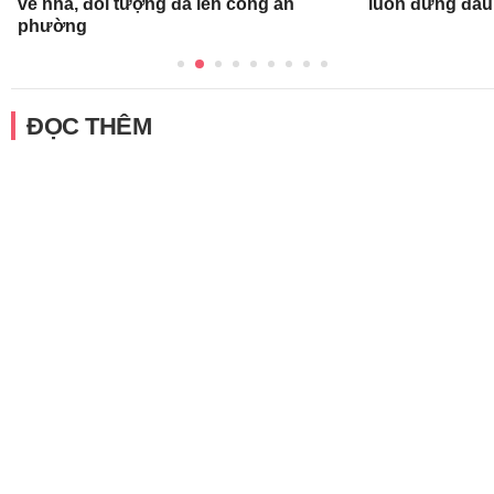
về nhà, đối tượng đã lên công an
luôn đứng đầ
phường
ĐỌC THÊM