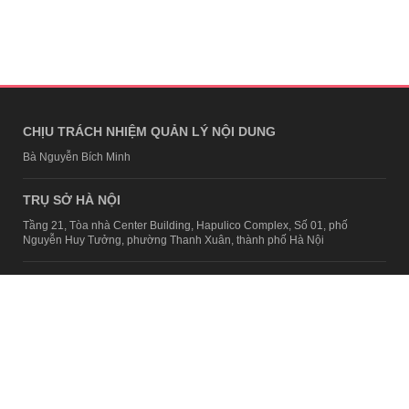
CHỊU TRÁCH NHIỆM QUẢN LÝ NỘI DUNG
Bà Nguyễn Bích Minh
TRỤ SỞ HÀ NỘI
Tầng 21, Tòa nhà Center Building, Hapulico Complex, Số 01, phố
Nguyễn Huy Tưởng, phường Thanh Xuân, thành phố Hà Nội
Email:
contact@afamily.vn |
Điện thoại:
024 7309 5555, máy lẻ 62.370
VPĐD TẠI TP.HCM
Tầng 4, Tòa nhà 123, số 127 Võ Văn Tần, Phường Xuân Hòa, TPHCM
Điện thoại:
028 7307 7979