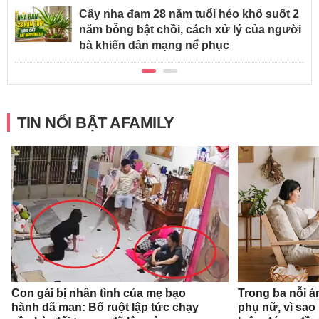
Cây nha đam 28 năm tuổi héo khô suốt 2
năm bỗng bật chồi, cách xử lý của người
bà khiến dân mạng nể phục
TIN NỔI BẬT AFAMILY
Con gái bị nhân tình của mẹ bạo
Trong ba nỗi á
hành dã man: Bố ruột lập tức chạy
phụ nữ, vì sao