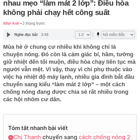
nhau mẹo “làm mát 2 lớp”: Điều hòa
không phải chạy hết công suất
Như Anh
2 tháng trước
Nghe đọc bài
3:48
Mùa hè ở chung cư nhiều khi không chỉ là
chuyện nóng. Đó còn là cảm giác bí, hầm, tường
giữ nhiệt đến tối muộn, điều hòa chạy liên tục mà
người vẫn mệt. Vì vậy, thay vì chỉ phụ thuộc vào
việc hạ nhiệt độ máy lạnh, nhiều gia đình bắt đầu
chuyển sang kiểu “làm mát 2 lớp” – một cách
chống nóng đang được chia sẻ rất nhiều trong
các hội nhóm cư dân.
Tóm tắt nhanh bài viết
Chị Thanh
chuyển sang
cách chống nóng 2