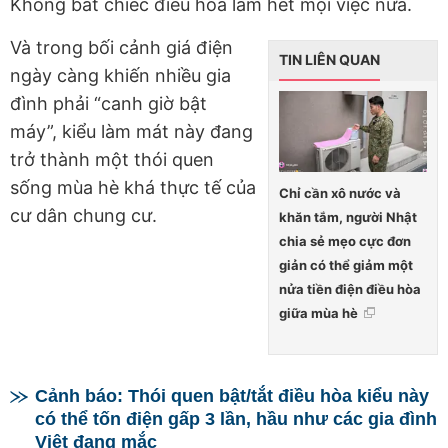
Không bắt chiếc điều hòa làm hết mọi việc nữa.
Và trong bối cảnh giá điện
TIN LIÊN QUAN
ngày càng khiến nhiều gia
đình phải “canh giờ bật
máy”, kiểu làm mát này đang
trở thành một thói quen
sống mùa hè khá thực tế của
Chỉ cần xô nước và
cư dân chung cư.
khăn tắm, người Nhật
chia sẻ mẹo cực đơn
giản có thể giảm một
nửa tiền điện điều hòa
giữa mùa hè
Cảnh báo: Thói quen bật/tắt điều hòa kiểu này
có thể tốn điện gấp 3 lần, hầu như các gia đình
Việt đang mắc