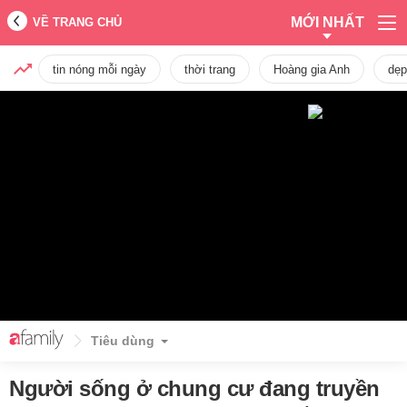
MỚI NHẤT
VỀ TRANG CHỦ
tin nóng mỗi ngày
thời trang
Hoàng gia Anh
dẹp
Tiêu dùng
Người sống ở chung cư đang truyền