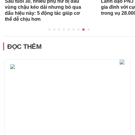
Sau tuổi 30, nhiều phụ nữ bị đau
Lãnh đạo PNJ n
vùng chậu kéo dài nhưng bỏ qua
gia đình với c
dấu hiệu này: 5 động tác giúp cơ
trong vụ 28.00
thể dễ chịu hơn
ĐỌC THÊM