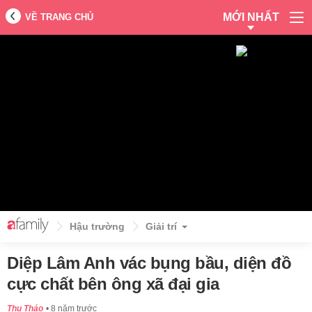
MỚI NHẤT
VỀ TRANG CHỦ
Hậu trường
Giải trí
Diệp Lâm Anh vác bụng bầu, diện đồ
cực chất bên ông xã đại gia
Thu Thảo
8 năm trước