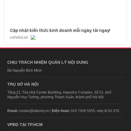
Cập nhật kiến thức kinh doanh mỗi ngày, tải ngay!
cafebiz.vn
CHỊU TRÁCH NHIỆM QUẢN LÝ NỘI DUNG
Bà Nguyễn Bích Minh
TRỤ SỞ HÀ NỘI
Tầng 21, Tòa nhà Center Building, Hapulico Complex, Số 01, phố
Nguyễn Huy Tưởng, phường Thanh Xuân, thành phố Hà Nội
Email:
contact@afamily.vn |
Điện thoại:
024 7309 5555, máy lẻ 62.370
VPĐD TẠI TP.HCM