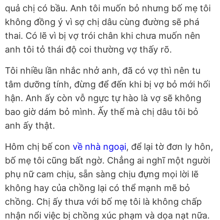
quả chị có bầu. Anh tôi muốn bỏ nhưng bố mẹ tôi
không đồng ý vì sợ chị dâu cùng đường sẽ phá
thai. Có lẽ vì bị vợ trói chân khi chưa muốn nên
anh tôi tỏ thái độ coi thường vợ thấy rõ.
Tôi nhiều lần nhắc nhở anh, đã có vợ thì nên tu
tâm dưỡng tính, đừng để đến khi bị vợ bỏ mới hối
hận. Anh ấy còn vỗ ngực tự hào là vợ sẽ không
bao giờ dám bỏ mình. Ấy thế mà chị dâu tôi bỏ
anh ấy thật.
Hôm chị bế con
về nhà ngoại
, để lại tờ đơn ly hôn,
bố mẹ tôi cũng bất ngờ. Chẳng ai nghĩ một người
phụ nữ cam chịu, sẵn sàng chịu đựng mọi lời lẽ
không hay của chồng lại có thể mạnh mẽ bỏ
chồng. Chị ấy thưa với bố mẹ tôi là không chấp
nhận nổi việc bị chồng xúc phạm và dọa nạt nữa.