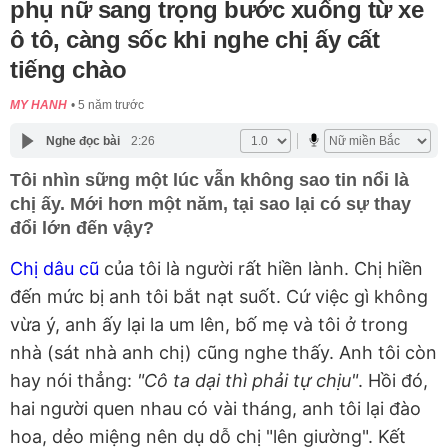
phụ nữ sang trọng bước xuống từ xe
ô tô, càng sốc khi nghe chị ấy cất
tiếng chào
MY HANH
5 năm trước
Nghe đọc bài
2:26
Tôi nhìn sững một lúc vẫn không sao tin nổi là
chị ấy. Mới hơn một năm, tại sao lại có sự thay
đổi lớn đến vậy?
Chị dâu cũ
của tôi là người rất hiền lành. Chị hiền
đến mức bị anh tôi bắt nạt suốt. Cứ việc gì không
vừa ý, anh ấy lại la um lên, bố mẹ và tôi ở trong
nhà (sát nhà anh chị) cũng nghe thấy. Anh tôi còn
hay nói thẳng:
"Cô ta dại thì phải tự chịu"
. Hồi đó,
hai người quen nhau có vài tháng, anh tôi lại đào
hoa, dẻo miệng nên dụ dỗ chị "lên giường". Kết