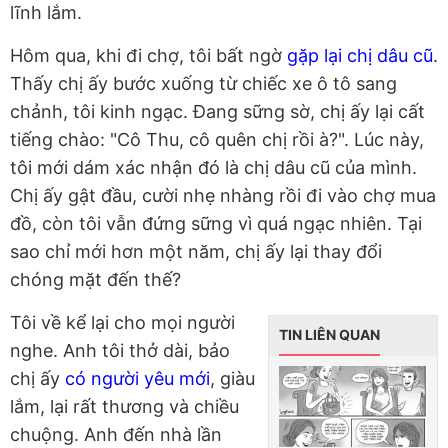
lĩnh lắm.
Hôm qua, khi đi chợ, tôi bất ngờ
gặp lại chị dâu cũ
.
Thấy chị ấy bước xuống từ chiếc xe ô tô sang
chảnh, tôi kinh ngạc. Đang sững sờ, chị ấy lại cất
tiếng chào: "Cô Thu, cô quên chị rồi à?". Lúc này,
tôi mới dám xác nhận đó là chị dâu cũ của mình.
Chị ấy gật đầu, cười nhẹ nhàng rồi đi vào chợ mua
đồ, còn tôi vẫn đứng sững vì quá ngạc nhiên. Tại
sao chỉ mới hơn một năm, chị ấy lại thay đổi
chóng mặt đến thế?
Tôi về kể lại cho mọi người
TIN LIÊN QUAN
nghe. Anh tôi thở dài, bảo
chị ấy
có người yêu mới
, giàu
lắm, lại rất thương và chiều
chuộng. Anh đến nhà lần