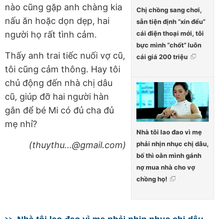
nào cũng gặp anh chàng kia
Chị chồng sang chơi,
nấu ăn hoặc dọn dẹp, hai
sẵn tiện định “xin đểu”
cái điện thoại mới, tôi
người họ rất tình cảm.
bực mình “chốt” luôn
Thấy anh trai tiếc nuối vợ cũ,
cái giá 200 triệu
tôi cũng cảm thông. Hay tôi
chủ động đến nhà chị dâu
cũ, giúp đỡ hai người hàn
gắn để bé Mi có đủ cha đủ
mẹ nhỉ?
Nhà tôi lao đao vì mẹ
phải nhịn nhục chị dâu,
(thuythu...@gmail.com)
bố thì oằn mình gánh
nợ mua nhà cho vợ
chồng họ!