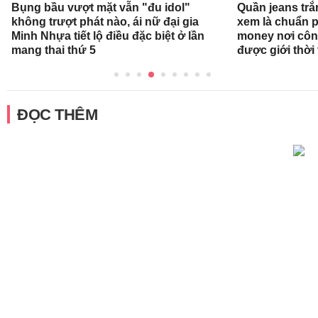
Bụng bầu vượt mặt vẫn "đu idol"
Quần jeans tr
không trượt phát nào, ái nữ đại gia
xem là chuẩn 
Minh Nhựa tiết lộ điều đặc biệt ở lần
money nơi côn
mang thai thứ 5
được giới thời
ĐỌC THÊM