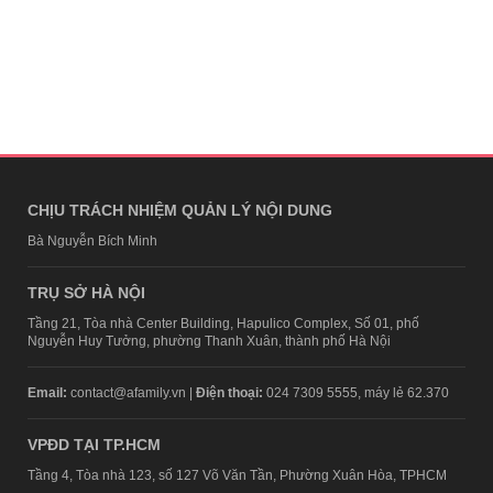
CHỊU TRÁCH NHIỆM QUẢN LÝ NỘI DUNG
Bà Nguyễn Bích Minh
TRỤ SỞ HÀ NỘI
Tầng 21, Tòa nhà Center Building, Hapulico Complex, Số 01, phố
Nguyễn Huy Tưởng, phường Thanh Xuân, thành phố Hà Nội
Email:
contact@afamily.vn |
Điện thoại:
024 7309 5555, máy lẻ 62.370
VPĐD TẠI TP.HCM
Tầng 4, Tòa nhà 123, số 127 Võ Văn Tần, Phường Xuân Hòa, TPHCM