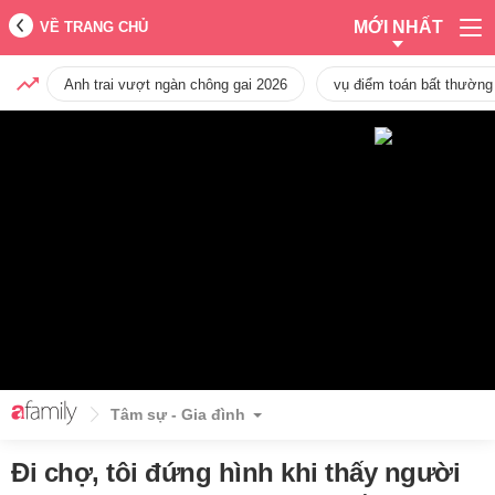
MỚI NHẤT
VỀ TRANG CHỦ
Anh trai vượt ngàn chông gai 2026
vụ điểm toán bất thường
Tâm sự - Gia đình
Đi chợ, tôi đứng hình khi thấy người