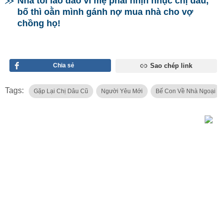
Nhà tôi lao đao vì mẹ phải nhịn nhục chị dâu,
bố thì oằn mình gánh nợ mua nhà cho vợ
chồng họ!
Chia sẻ
Sao chép link
Tags:
Gặp Lại Chị Dâu Cũ
Người Yêu Mới
Bế Con Về Nhà Ngoại