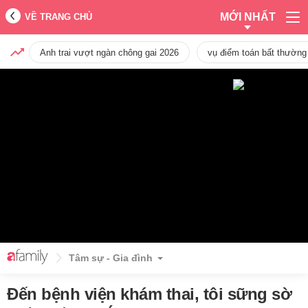
MỚI NHẤT
VỀ TRANG CHỦ
Anh trai vượt ngàn chông gai 2026
vụ điểm toán bất thường
Tâm sự - Gia đình
Đến bệnh viện khám thai, tôi sững sờ