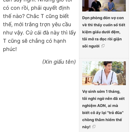
có con rồi, phải quyết định
thế nào? Chắc T cũng biết
Dọn phòng đón vợ con
thế, mới trắng trợn yêu cầu
về thì thấy cuốn sổ tiết
kiệm giấu dưới đệm,
như vậy. Cứ cái đà này thì lấy
tôi mở ra đọc rồi giận
T cũng sẽ chẳng có hạnh
sôi người
phúc!
(Xin giấu tên)
Vợ sinh sớm 1 tháng,
tôi nghi ngờ nên đã xét
nghiệm ADN, ai mà
biết cô ấy lại "trả đũa"
chồng thâm hiểm thế
này!