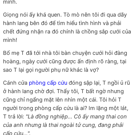
mình.
Giọng nói ấy khá quen. Tò mò nên tôi đi qua dãy
hành lang bên đó để tìm hiểu tình hình và phải
chết đứng nhận ra đó chính là chồng sắp cưới của
mình!
Bố mẹ T đã tới nhà tôi bàn chuyện cưới hỏi đàng
hoàng, ngày cưới cũng được ấn định rõ ràng, tại
sao T lại gọi người phụ nữ khác là vợ?
Cánh cửa
phòng cấp cứu
đóng sập lại, T ngồi ủ rũ
ở hành lang chờ đợi. Thấy tôi, T bất ngờ nhưng
cũng chỉ ngẩng mặt lên nhìn một cái. Tôi hỏi T
người trong phòng cấp cứu là ai? Im lặng một lát,
T trả lời:
"Là đồng nghiệp... Cô ấy mang thai con
của anh nhưng là thai ngoài tử cung, đang phải
cấp cứu...".