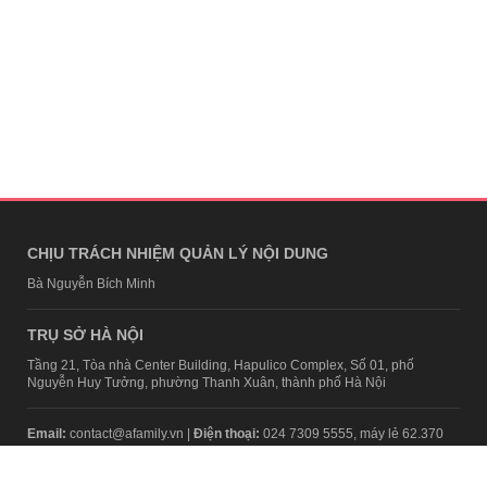
CHỊU TRÁCH NHIỆM QUẢN LÝ NỘI DUNG
Bà Nguyễn Bích Minh
TRỤ SỞ HÀ NỘI
Tầng 21, Tòa nhà Center Building, Hapulico Complex, Số 01, phố
Nguyễn Huy Tưởng, phường Thanh Xuân, thành phố Hà Nội
Email:
contact@afamily.vn |
Điện thoại:
024 7309 5555, máy lẻ 62.370
VPĐD TẠI TP.HCM