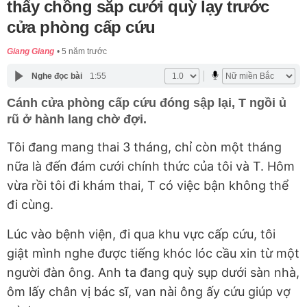
thấy chồng sắp cưới quỳ lạy trước
cửa phòng cấp cứu
Giang Giang
5 năm trước
Nghe đọc bài
1:55
Cánh cửa phòng cấp cứu đóng sập lại, T ngồi ủ
rũ ở hành lang chờ đợi.
Tôi đang mang thai 3 tháng, chỉ còn một tháng
nữa là đến đám cưới chính thức của tôi và T. Hôm
vừa rồi tôi đi khám thai, T có việc bận không thể
đi cùng.
Lúc vào bệnh viện, đi qua khu vực cấp cứu, tôi
giật mình nghe được tiếng khóc lóc cầu xin từ một
người đàn ông. Anh ta đang quỳ sụp dưới sàn nhà,
ôm lấy chân vị bác sĩ, van nài ông ấy cứu giúp vợ