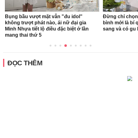
Bụng bầu vượt mặt vẫn "đu idol"
Đừng chỉ chọn
không trượt phát nào, ái nữ đại gia
bình mới là bí
Minh Nhựa tiết lộ điều đặc biệt ở lần
sang và có gu
mang thai thứ 5
ĐỌC THÊM