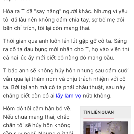
Hóa ra T đã "say nắng" người khác. Nhưng vì yêu
tôi đã lâu nên không dám chia tay, sợ bố mẹ đôi
bên chỉ trích, tôi lại còn mang thai.
Th
ời gian qua anh luôn lén lút gặp gỡ cô ta. Sáng
ra cô ta đau bụng mới nhắn cho T, họ vào viện thì
cả hai lúc ấy mới biết cô nàng đó mang bầu.
T bảo anh sẽ không hủy hôn nhưng sau đám cưới
vẫn qua lại thăm nom và chịu trách nhiệm với cô
ta. Bởi tại anh mà cô ta phải phẫu thuật, sau này
chẳng biết còn có ai
lấy làm vợ
nữa không.
Hôm đó tôi căm hận bỏ về.
TIN LIÊN QUAN
Nếu chưa mang thai, chắc
chắn tôi sẽ hủy hôn không
cần suy nghĩ. Nhưng giờ tôi