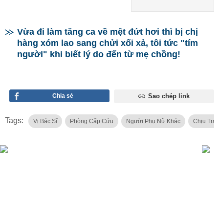
Vừa đi làm tăng ca về mệt đứt hơi thì bị chị
hàng xóm lao sang chửi xối xả, tôi tức "tím
người" khi biết lý do đến từ mẹ chồng!
Chia sẻ
Sao chép link
Tags:
Vị Bác Sĩ
Phòng Cấp Cứu
Người Phụ Nữ Khác
Chịu Trá