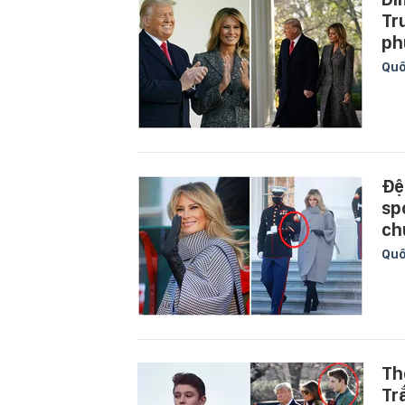
Tr
ph
Quố
Đệ
sp
ch
Quố
Th
Tr