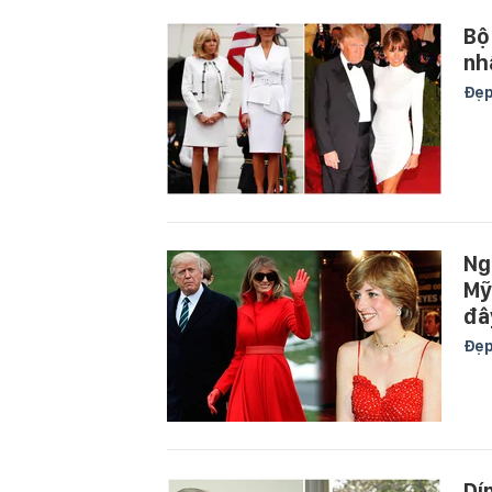
Bộ
nh
Đẹ
Ng
Mỹ
đâ
Đẹ
Dí