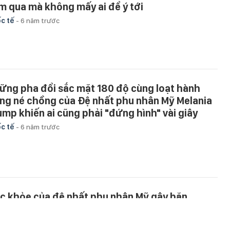
m qua mà không mấy ai để ý tới
c tế
-
6 năm trước
ững pha đổi sắc mặt 180 độ cùng loạt hành
ng né chồng của Đệ nhất phu nhân Mỹ Melania
ump khiến ai cũng phải "đứng hình" vài giây
c tế
-
6 năm trước
c khỏe của đệ nhất phu nhân Mỹ gây băn
oăn sau khi mắc Covid-19
c tế
-
6 năm trước