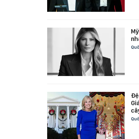
Mỹ
nh
Quố
Đệ
Gi
câ
Quố