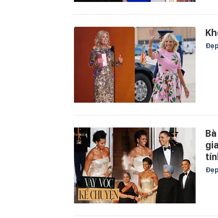
Kh
Đẹ
Bà
gi
tín
Đẹ