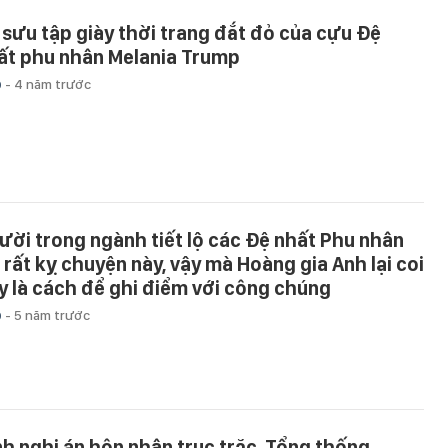
 sưu tập giày thời trang đắt đỏ của cựu Đệ
ất phu nhân Melania Trump
p
-
4 năm trước
ười trong ngành tiết lộ các Đệ nhất Phu nhân
 rất kỵ chuyện này, vậy mà Hoàng gia Anh lại coi
y là cách để ghi điểm với công chúng
p
-
5 năm trước
nh nghi án hôn nhân trục trặc, Tổng thống