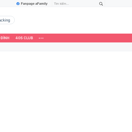
Fanpage aFamily
hacking
 ĐÌNH
40S CLUB