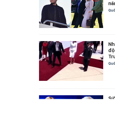
nă
Quố
Nh
độ
Tr
Quố
Sứ
kh
Quố