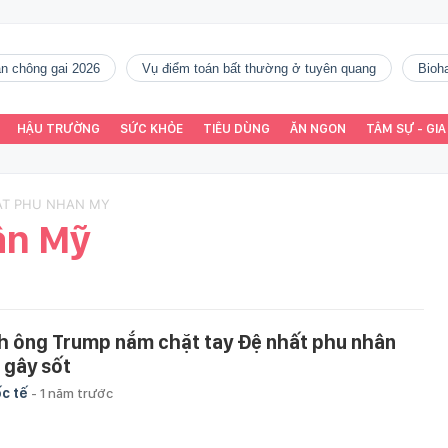
gàn chông gai 2026
vụ điểm toán bất thường ở tuyên quang
Bio
HẬU TRƯỜNG
SỨC KHỎE
TIÊU DÙNG
ĂN NGON
TÂM SỰ - GIA
HAT PHU NHAN MY
ân Mỹ
h ông Trump nắm chặt tay Đệ nhất phu nhân
 gây sốt
c tế
-
1 năm trước