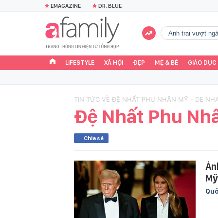
EMAGAZINE
DR. BLUE
Anh trai vượt n
LIFESTYLE
XÃ HỘI
ĐẸP
MẸ & BÉ
GIÁO DỤC
TIN TỨC VỀ ĐỆ NHẤT PHU NHÂN MỸ - DE N
Đệ Nhất Phu Nh
Chia sẻ
Ản
Mỹ
Quố