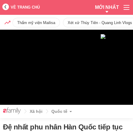
MỚI NHẤT
VỀ TRANG CHỦ
Thẩm mỹ viện Mailisa
Xét xử Thùy Tiên - Quang Linh Vlogs
Xã hội
Quốc tế
Đệ nhất phu nhân Hàn Quốc tiếp tục