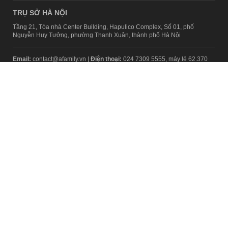
TRỤ SỞ HÀ NỘI
Tầng 21, Tòa nhà Center Building, Hapulico Complex, Số 01, phố
Nguyễn Huy Tưởng, phường Thanh Xuân, thành phố Hà Nội
Email:
contact@afamily.vn |
Điện thoại:
024 7309 5555, máy lẻ 62.370
VPĐD TẠI TP.HCM
Tầng 4, Tòa nhà 123, số 127 Võ Văn Tần, Phường Xuân Hòa, TPHCM
Điện thoại:
028 7307 7979
Giấy phép thiết lập trang thông tin điện tử tổng hợp trên mạng số
2217/GP-TTĐT do Sở Thông tin và Truyền thông Hà Nội cấp ngày 10
tháng 4 năm 2019
© Copyright 2008 - 2024 – Công ty Cổ phần VCCorp
Chính sách bảo mật