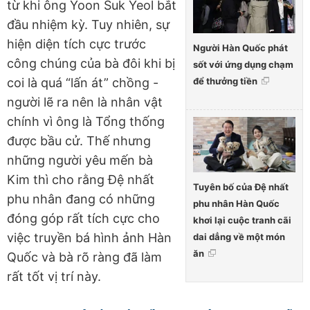
từ khi ông Yoon Suk Yeol bắt
đầu nhiệm kỳ. Tuy nhiên, sự
hiện diện tích cực trước
Người Hàn Quốc phát
công chúng của bà đôi khi bị
sốt với ứng dụng chạm
để thưởng tiền
coi là quá “lấn át” chồng -
người lẽ ra nên là nhân vật
chính vì ông là Tổng thống
được bầu cử. Thế nhưng
những người yêu mến bà
Kim thì cho rằng Đệ nhất
Tuyên bố của Đệ nhất
phu nhân đang có những
phu nhân Hàn Quốc
đóng góp rất tích cực cho
khơi lại cuộc tranh cãi
việc truyền bá hình ảnh Hàn
dai dẳng về một món
ăn
Quốc và bà rõ ràng đã làm
rất tốt vị trí này.