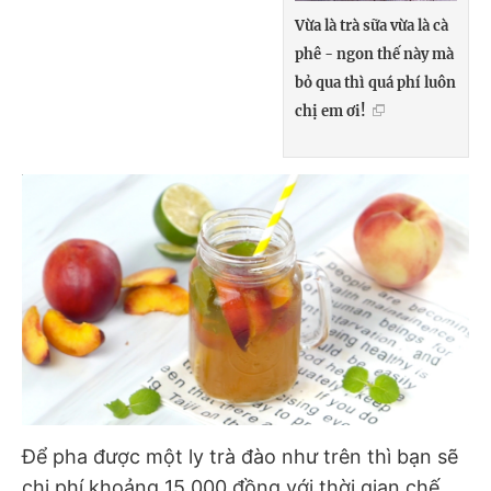
Vừa là trà sữa vừa là cà
phê - ngon thế này mà
bỏ qua thì quá phí luôn
chị em ơi!
Để pha được một ly trà đào như trên thì bạn sẽ
chi phí khoảng 15.000 đồng với thời gian chế