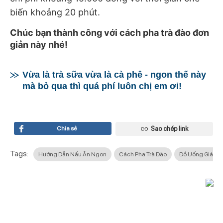
biến khoảng 20 phút.
Chúc bạn thành công với cách pha trà đào đơn
giản này nhé!
Vừa là trà sữa vừa là cà phê - ngon thế này
mà bỏ qua thì quá phí luôn chị em ơi!
Chia sẻ
Sao chép link
Tags:
Hướng Dẫn Nấu Ăn Ngon
Cách Pha Trà Đào
Đồ Uống Giải Nh