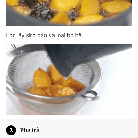
Lọc lấy siro đào và loại bỏ bã.
2
Pha trà