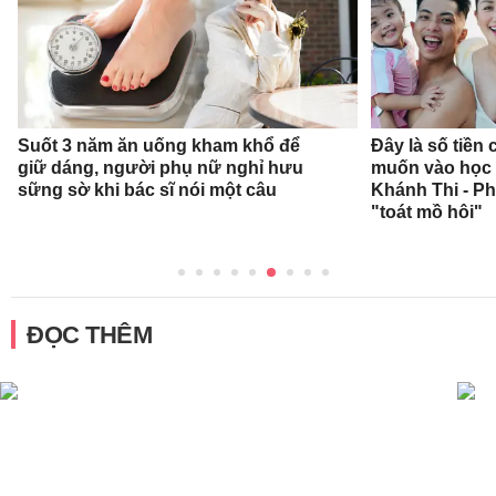
Suốt 3 năm ăn uống kham khổ để
Đây là số tiền
giữ dáng, người phụ nữ nghỉ hưu
muốn vào học 
sững sờ khi bác sĩ nói một câu
Khánh Thi - P
"toát mồ hôi"
ĐỌC THÊM