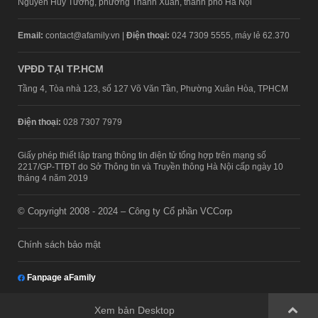
Nguyễn Huy Tưởng, phường Thanh Xuân, thành phố Hà Nội
Email:
contact@afamily.vn |
Điện thoại:
024 7309 5555, máy lẻ 62.370
VPĐD TẠI TP.HCM
Tầng 4, Tòa nhà 123, số 127 Võ Văn Tần, Phường Xuân Hòa, TPHCM
Điện thoại:
028 7307 7979
Giấy phép thiết lập trang thông tin điện tử tổng hợp trên mạng số
2217/GP-TTĐT do Sở Thông tin và Truyền thông Hà Nội cấp ngày 10
tháng 4 năm 2019
© Copyright 2008 - 2024 – Công ty Cổ phần VCCorp
Chính sách bảo mật
Fanpage aFamily
Xem bản Desktop