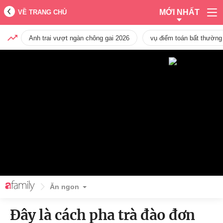
MỚI NHẤT
VỀ TRANG CHỦ
Anh trai vượt ngàn chông gai 2026
vụ điểm toán bất thường
Ăn ngon
Đây là cách pha trà đào đơn