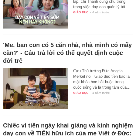
lập, chị Thanh cũng chú trọng
trong việc dạy con quản lý tài…
GIÁO DỤC
-
4 năm trước
'Mẹ, bạn con có 5 căn nhà, nhà mình có mấy
căn?' - Câu trả lời có thể quyết định cuộc
đời trẻ
Cựu Thủ tướng Đức Angela
Merkel nói: 'Giáo dục tiền bạc là
một khóa học bắt buộc trong
cuộc sống và là trọng tâm của…
GIÁO DỤC
-
4 năm trước
Chiếc ví tiền ngày khai giảng và kinh nghiệm
dạy con về TIỀN hữu ích của mẹ Việt ở Đức: