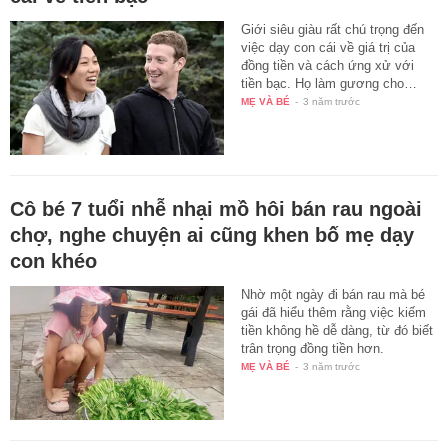
Giới siêu giàu rất chú trọng đến
việc dạy con cái về giá trị của
đồng tiền và cách ứng xử với
tiền bạc. Họ làm gương cho…
MẸ VÀ BÉ
-
3 năm trước
Cô bé 7 tuổi nhễ nhại mồ hôi bán rau ngoài
chợ, nghe chuyện ai cũng khen bố mẹ dạy
con khéo
Nhờ một ngày đi bán rau mà bé
gái đã hiểu thêm rằng việc kiếm
tiền không hề dễ dàng, từ đó biết
trân trọng đồng tiền hơn.
MẸ VÀ BÉ
-
3 năm trước