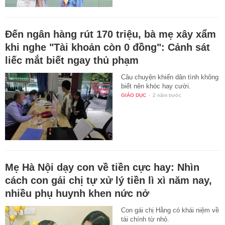
Đến ngân hàng rút 170 triệu, bà mẹ xây xẩm
khi nghe "Tài khoản còn 0 đồng": Cảnh sát
liếc mắt biết ngay thủ phạm
Câu chuyện khiến dân tình không
biết nên khóc hay cười.
GIÁO DỤC
-
2 năm trước
Mẹ Hà Nội dạy con về tiền cực hay: Nhìn
cách con gái chị tự xử lý tiền lì xì năm nay,
nhiều phụ huynh khen nức nở
Con gái chị Hằng có khái niệm về
tài chính từ nhỏ.