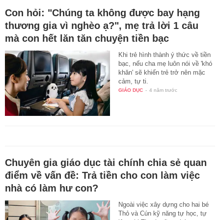
Con hỏi: "Chúng ta không được bay hạng
thương gia vì nghèo ạ?", mẹ trả lời 1 câu
mà con hết lăn tăn chuyện tiền bạc
Khi trẻ hình thành ý thức về tiền
bạc, nếu cha mẹ luôn nói về 'khó
khăn' sẽ khiến trẻ trở nên mặc
cảm, tự ti.
GIÁO DỤC
-
4 năm trước
Chuyên gia giáo dục tài chính chia sẻ quan
điểm về vấn đề: Trả tiền cho con làm việc
nhà có làm hư con?
Ngoài việc xây dựng cho hai bé
Thỏ và Cún kỹ năng tự học, tự