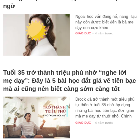
ngờ
Ngoài học vấn đáng nể, nàng Hậu
này còn được biết đến là bà mẹ
dạy con cực khéo.
GIÁO DỤC
-
4 năm trước
Tuổi 35 trở thành triệu phú nhờ “nghe lời
mẹ dạy”: Đây là 5 bài học đắt giá về tiền bạc
mà ai cũng nên biết càng sớm càng tốt
Drock đã trở thành một triệu phú
tự thân ở tuổi 35 nhờ áp dụng
những bài học tiền bạc đơn giản
mà mẹ dạy từ thuở nhỏ. Chính
vì…
GIÁO DỤC
-
4 năm trước