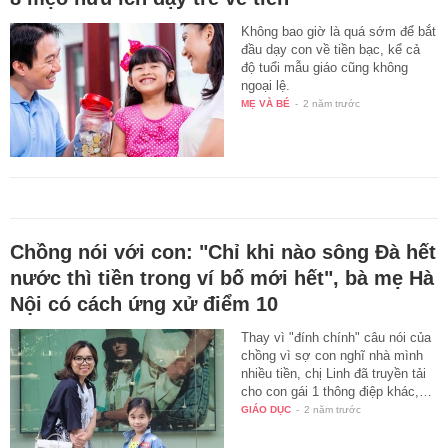
Không bao giờ là quá sớm để bắt
đầu dạy con về tiền bạc, kể cả
độ tuổi mẫu giáo cũng không
ngoại lệ.
MẸ VÀ BÉ
-
2 năm trước
Chồng nói với con: "Chỉ khi nào sông Đà hết
nước thì tiền trong ví bố mới hết", bà mẹ Hà
Nội có cách ứng xử điểm 10
Thay vì "đính chính" câu nói của
chồng vì sợ con nghĩ nhà mình
nhiều tiền, chị Linh đã truyền tải
cho con gái 1 thông điệp khác,…
GIÁO DỤC
-
2 năm trước