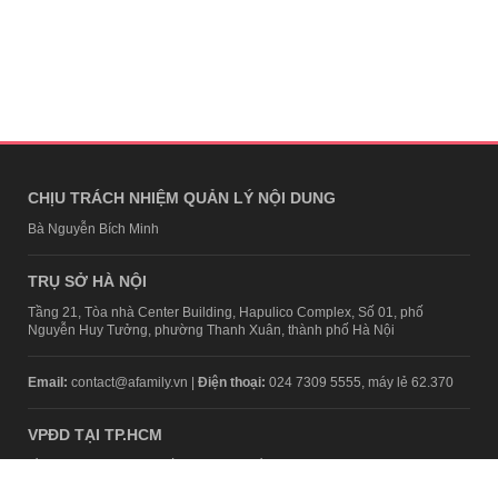
CHỊU TRÁCH NHIỆM QUẢN LÝ NỘI DUNG
Bà Nguyễn Bích Minh
TRỤ SỞ HÀ NỘI
Tầng 21, Tòa nhà Center Building, Hapulico Complex, Số 01, phố
Nguyễn Huy Tưởng, phường Thanh Xuân, thành phố Hà Nội
Email:
contact@afamily.vn |
Điện thoại:
024 7309 5555, máy lẻ 62.370
VPĐD TẠI TP.HCM
Tầng 4, Tòa nhà 123, số 127 Võ Văn Tần, Phường Xuân Hòa, TPHCM