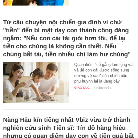
Từ câu chuyện nội chiến gia đình vì chữ
"tiền" đến bí mật dạy con thành công đáng
ngẫm: "Nếu con cái tài giỏi hơn tôi, để lại
tiền cho chúng là không cần thiết. Nếu
chúng bất tài, tiền nhiều chỉ làm hư chúng"
Quan điểm "cố gắng làm lụng vất
vả để con cái được sống sung
sướng về sau" của nhiều bậc
phụ huỵnh lại là đang bẫy
những…
GIÁO DỤC
-
4 năm trước
Nàng Hậu kín tiếng nhất Vbiz vừa trở thành
nghiên cứu sinh Tiến sĩ: Tín đồ hàng hiệu
nhưng có quan điểm dạy con về tiền quá bất