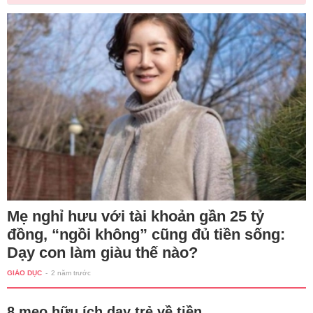
Mẹ nghỉ hưu với tài khoản gần 25 tỷ
đồng, “ngồi không” cũng đủ tiền sống:
Dạy con làm giàu thế nào?
GIÁO DỤC
-
2 năm trước
8 mẹo hữu ích dạy trẻ về tiền