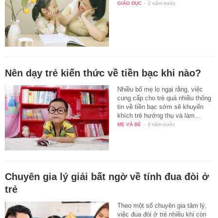
GIÁO DỤC
-
2 năm trước
Nên dạy trẻ kiến thức về tiền bạc khi nào?
Nhiều bố mẹ lo ngại rằng, việc
cung cấp cho trẻ quá nhiều thông
tin về tiền bạc sớm sẽ khuyến
khích trẻ hưởng thụ và làm…
MẸ VÀ BÉ
-
3 năm trước
Chuyên gia lý giải bất ngờ về tính đua đòi ở
trẻ
Theo một số chuyên gia tâm lý,
việc đua đòi ở trẻ nhiều khi còn