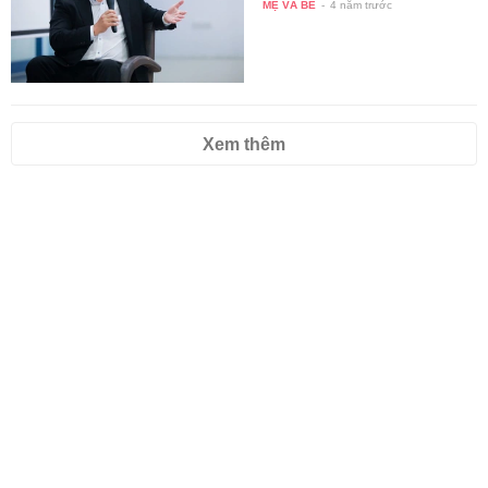
MẸ VÀ BÉ
-
4 năm trước
Xem thêm