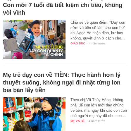
Con mới 7 tuổi đã tiết kiệm chi tiêu, không
vòi vĩnh
Chia sẻ về quan điểm: "Dạy con
sớm về tiền sẽ làm cho con hư",
chị Ngọc Hà nhận định, hư hay
không, quyết định ở cách cho…
GIÁO DỤC
-
4 năm trước
Mẹ trẻ dạy con về TIỀN: Thực hành hơn lý
thuyết suông, không ngại đi nhặt từng lon
bia bán lấy tiền
Theo chị Vũ Thúy Hằng, không
phải để con lớn mới dạy chúng
về tiền, mà ngay khi các con còn
nhỏ người mẹ này đã cho con…
MẸ VÀ BÉ
-
4 năm trước