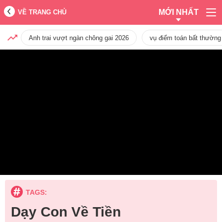
MỚI NHẤT
VỀ TRANG CHỦ
Anh trai vượt ngàn chông gai 2026
vụ điểm toán bất thường
TAGS:
Dạy Con Về Tiền