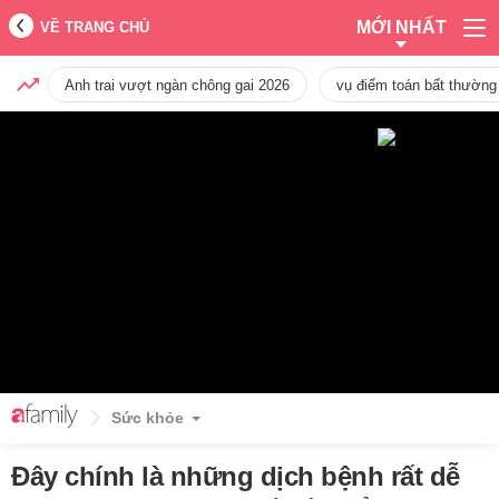
MỚI NHẤT
VỀ TRANG CHỦ
Anh trai vượt ngàn chông gai 2026
vụ điểm toán bất thường
Sức khỏe
Đây chính là những dịch bệnh rất dễ