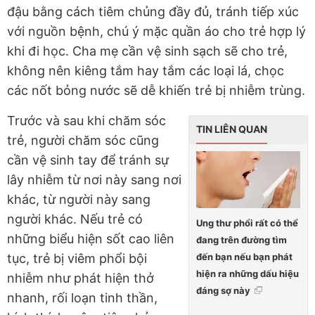
đậu bằng cách tiêm chủng đầy đủ, tránh tiếp xúc
với nguồn bệnh, chú ý mặc quần áo cho trẻ hợp lý
khi đi học. Cha mẹ cần vệ sinh sạch sẽ cho trẻ,
không nên kiêng tắm hay tắm các loại lá, chọc
các nốt bỏng nước sẽ dễ khiến trẻ bị nhiễm trùng.
Trước và sau khi chăm sóc
TIN LIÊN QUAN
trẻ, người chăm sóc cũng
cần vệ sinh tay để tránh sự
lây nhiễm từ nơi này sang nơi
khác, từ người này sang
người khác. Nếu trẻ có
Ung thư phổi rất có thể
những biểu hiện sốt cao liên
đang trên đường tìm
đến bạn nếu bạn phát
tục, trẻ bị viêm phổi bội
hiện ra những dấu hiệu
nhiễm như phát hiện thở
đáng sợ này
nhanh, rối loạn tinh thần,