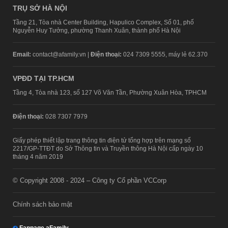
TRỤ SỞ HÀ NỘI
Tầng 21, Tòa nhà Center Building, Hapulico Complex, Số 01, phố
Nguyễn Huy Tưởng, phường Thanh Xuân, thành phố Hà Nội
Email:
contact@afamily.vn |
Điện thoại:
024 7309 5555, máy lẻ 62.370
VPĐD TẠI TP.HCM
Tầng 4, Tòa nhà 123, số 127 Võ Văn Tần, Phường Xuân Hòa, TPHCM
Điện thoại:
028 7307 7979
Giấy phép thiết lập trang thông tin điện tử tổng hợp trên mạng số
2217/GP-TTĐT do Sở Thông tin và Truyền thông Hà Nội cấp ngày 10
tháng 4 năm 2019
© Copyright 2008 - 2024 – Công ty Cổ phần VCCorp
Chính sách bảo mật