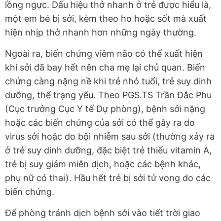
lồng ngực. Dấu hiệu thở nhanh ở trẻ được hiểu là,
một em bé bị sởi, kèm theo ho hoặc sốt mà xuất
hiện nhịp thở nhanh hơn những ngày thường.
Ngoài ra, biến chứng viêm não có thể xuất hiện
khi sởi đã bay hết nên cha mẹ lại chủ quan. Biến
chứng càng nặng nề khi trẻ nhỏ tuổi, trẻ suy dinh
dưỡng, thể trạng yếu. Theo PGS.TS Trần Đắc Phu
(Cục trưởng Cục Y tế Dự phòng), bệnh sởi nặng
hoặc các biến chứng của sởi có thể gây ra do
virus sởi hoặc do bội nhiễm sau sởi (thường xảy ra
ở trẻ suy dinh dưỡng, đặc biệt trẻ thiếu vitamin A,
trẻ bị suy giảm miễn dịch, hoặc các bệnh khác,
phụ nữ có thai). Hầu hết trẻ bị sởi tử vong do các
biến chứng.
Để phòng tránh dịch bệnh sởi vào tiết trời giao