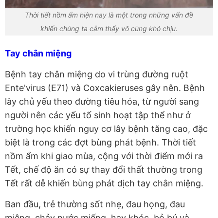
Thời tiết nồm ẩm hiện nay là một trong những vấn đề
khiến chúng ta cảm thấy vô cùng khó chịu.
Tay chân miệng
Bệnh tay chân miệng do vi trùng đường ruột
Ente'virus (E71) và Coxcakieruses gây nên. Bệnh
lây chủ yếu theo đường tiêu hóa, từ người sang
người nên các yếu tố sinh hoạt tập thể như ở
trường học khiến nguy cơ lây bệnh tăng cao, đặc
biệt là trong các đợt bùng phát bệnh. Thời tiết
nồm ẩm khi giao mùa, cộng với thời điểm mới ra
Tết, chế độ ăn có sự thay đổi thất thường trong
Tết rất dễ khiến bùng phát dịch tay chân miệng.
Ban đầu, trẻ thường sốt nhẹ, đau họng, đau
miệng, chảy nước miếng, hay khóc, bỏ bú và