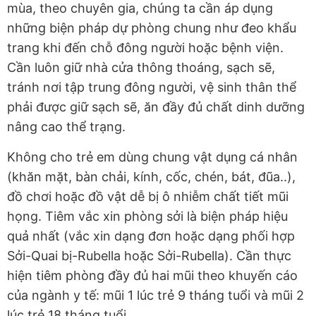
mùa, theo chuyên gia, chúng ta cần áp dụng
những biện pháp dự phòng chung như đeo khẩu
trang khi đến chỗ đông người hoặc bệnh viện.
Cần luôn giữ nhà cửa thông thoáng, sạch sẽ,
tránh nơi tập trung đông người, vệ sinh thân thể
phải được giữ sạch sẽ, ăn đầy đủ chất dinh dưỡng
nâng cao thể trạng.
Không cho trẻ em dùng chung vật dụng cá nhân
(khăn mặt, bàn chải, kính, cốc, chén, bát, đũa..),
đồ chơi hoặc đồ vật dễ bị ô nhiễm chất tiết mũi
họng. Tiêm vắc xin phòng sởi là biện pháp hiệu
quả nhất (vắc xin dạng đơn hoặc dạng phối hợp
Sởi-Quai bị-Rubella hoặc Sởi-Rubella). Cần thực
hiện tiêm phòng đầy đủ hai mũi theo khuyến cáo
của ngành y tế: mũi 1 lúc trẻ 9 tháng tuổi và mũi 2
lúc trẻ 18 tháng tuổi.