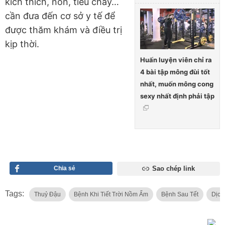
kích thích, nôn, tiêu chảy…
cần đưa đến cơ sở y tế để
được thăm khám và điều trị
kịp thời.
Huấn luyện viên chỉ ra
4 bài tập mông đùi tốt
nhất, muốn mông cong
sexy nhất định phải tập
Chia sẻ
Sao chép link
Tags:
Thuỷ Đậu
Bệnh Khi Tiết Trời Nồm Ẩm
Bệnh Sau Tết
Dịch