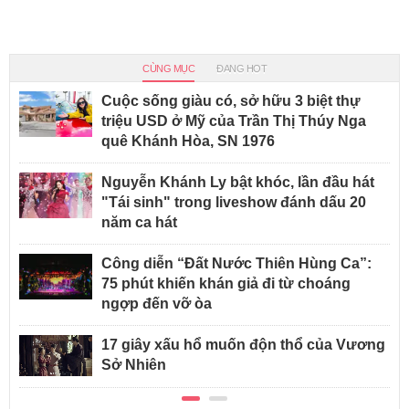
CÙNG MỤC
ĐANG HOT
Cuộc sống giàu có, sở hữu 3 biệt thự
triệu USD ở Mỹ của Trần Thị Thúy Nga
quê Khánh Hòa, SN 1976
Nguyễn Khánh Ly bật khóc, lần đầu hát
"Tái sinh" trong liveshow đánh dấu 20
năm ca hát
Công diễn “Đất Nước Thiên Hùng Ca”:
75 phút khiến khán giả đi từ choáng
ngợp đến vỡ òa
17 giây xấu hổ muốn độn thổ của Vương
Sở Nhiên