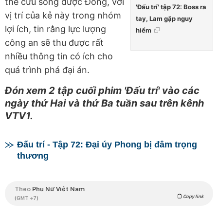
thể cứu sống được Đông, với
'Đấu trí' tập 72: Boss ra
vị trí của kẻ này trong nhóm
tay, Lam gặp nguy
lợi ích, tin rằng lực lượng
hiểm
công an sẽ thu được rất
nhiều thông tin có ích cho
quá trình phá đại án.
Đón xem 2 tập cuối phim 'Đấu trí' vào các
ngày thứ Hai và thứ Ba tuần sau trên kênh
VTV1.
Đấu trí - Tập 72: Đại úy Phong bị đâm trọng
thương
Theo
Phụ Nữ Việt Nam
Copy link
(GMT +7)