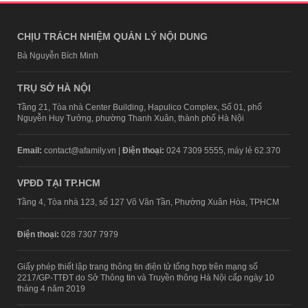
CHỊU TRÁCH NHIỆM QUẢN LÝ NỘI DUNG
Bà Nguyễn Bích Minh
TRỤ SỞ HÀ NỘI
Tầng 21, Tòa nhà Center Building, Hapulico Complex, Số 01, phố
Nguyễn Huy Tưởng, phường Thanh Xuân, thành phố Hà Nội
Email:
contact@afamily.vn |
Điện thoại:
024 7309 5555, máy lẻ 62.370
VPĐD TẠI TP.HCM
Tầng 4, Tòa nhà 123, số 127 Võ Văn Tần, Phường Xuân Hòa, TPHCM
Điện thoại:
028 7307 7979
Giấy phép thiết lập trang thông tin điện tử tổng hợp trên mạng số
2217/GP-TTĐT do Sở Thông tin và Truyền thông Hà Nội cấp ngày 10
tháng 4 năm 2019