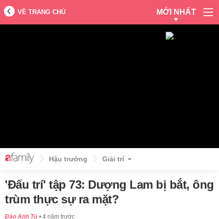
MỚI NHẤT
VỀ TRANG CHỦ
Hậu trường
Giải trí
'Đấu trí' tập 73: Dượng Lam bị bắt, ông
trùm thực sự ra mặt?
Đào Anh Tú
4 năm trước