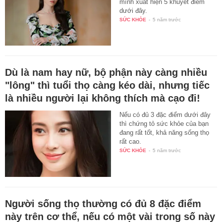
mình xuất hiện 5 khuyết điểm
dưới đây.
SỨC KHỎE
-
5 năm trước
Dù là nam hay nữ, bộ phận này càng nhiều
"lông" thì tuổi thọ càng kéo dài, nhưng tiếc
là nhiều người lại không thích mà cạo đi!
Nếu có đủ 3 đặc điểm dưới đây
thì chứng tỏ sức khỏe của bạn
đang rất tốt, khả năng sống thọ
rất cao.
SỨC KHỎE
-
5 năm trước
Người sống thọ thường có đủ 8 đặc điểm
này trên cơ thể, nếu có một vài trong số này