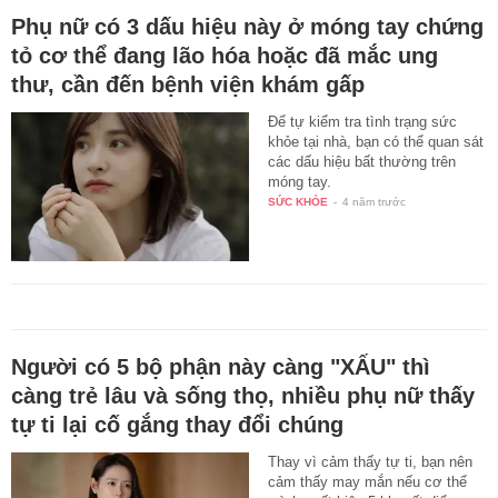
Phụ nữ có 3 dấu hiệu này ở móng tay chứng
tỏ cơ thể đang lão hóa hoặc đã mắc ung
thư, cần đến bệnh viện khám gấp
Để tự kiểm tra tình trạng sức
khỏe tại nhà, bạn có thể quan sát
các dấu hiệu bất thường trên
móng tay.
SỨC KHỎE
-
4 năm trước
Người có 5 bộ phận này càng "XẤU" thì
càng trẻ lâu và sống thọ, nhiều phụ nữ thấy
tự ti lại cố gắng thay đổi chúng
Thay vì cảm thấy tự ti, bạn nên
cảm thấy may mắn nếu cơ thể