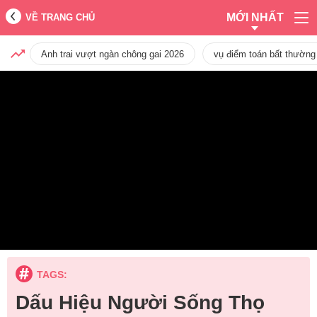
MỚI NHẤT
VỀ TRANG CHỦ
Anh trai vượt ngàn chông gai 2026
vụ điểm toán bất thường
TAGS:
Dấu Hiệu Người Sống Thọ