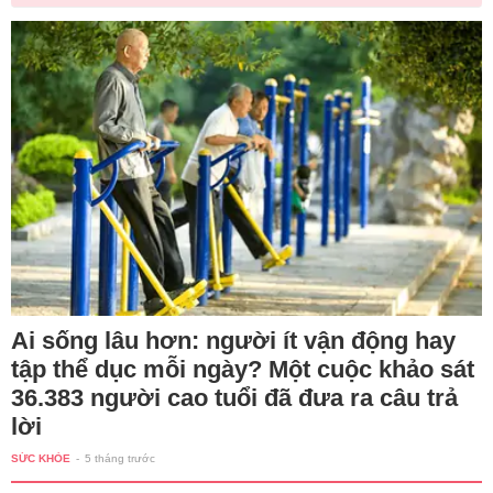
Ai sống lâu hơn: người ít vận động hay
tập thể dục mỗi ngày? Một cuộc khảo sát
36.383 người cao tuổi đã đưa ra câu trả
lời
SỨC KHỎE
-
5 tháng trước