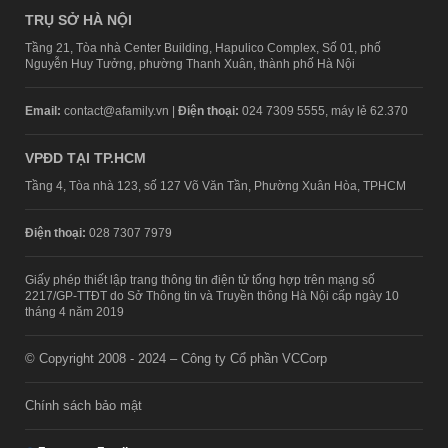
TRỤ SỞ HÀ NỘI
Tầng 21, Tòa nhà Center Building, Hapulico Complex, Số 01, phố
Nguyễn Huy Tưởng, phường Thanh Xuân, thành phố Hà Nội
Email:
contact@afamily.vn |
Điện thoại:
024 7309 5555, máy lẻ 62.370
VPĐD TẠI TP.HCM
Tầng 4, Tòa nhà 123, số 127 Võ Văn Tần, Phường Xuân Hòa, TPHCM
Điện thoại:
028 7307 7979
Giấy phép thiết lập trang thông tin điện tử tổng hợp trên mạng số
2217/GP-TTĐT do Sở Thông tin và Truyền thông Hà Nội cấp ngày 10
tháng 4 năm 2019
© Copyright 2008 - 2024 – Công ty Cổ phần VCCorp
Chính sách bảo mật