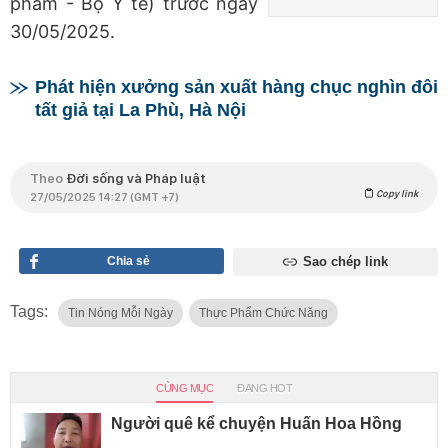
phẩm - Bộ Y tế) trước ngày
30/05/2025.
Phát hiện xưởng sản xuất hàng chục nghìn đôi
tất giả tại La Phù, Hà Nội
Theo
Đời sống và Pháp luật
Copy link
27/05/2025 14:27 (GMT +7)
Chia sẻ
Sao chép link
Tags:
Tin Nóng Mỗi Ngày
Thực Phẩm Chức Năng
CÙNG MỤC
ĐANG HOT
Người quê kể chuyện Huấn Hoa Hồng