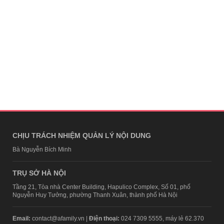
CHỊU TRÁCH NHIỆM QUẢN LÝ NỘI DUNG
Bà Nguyễn Bích Minh
TRỤ SỞ HÀ NỘI
Tầng 21, Tòa nhà Center Building, Hapulico Complex, Số 01, phố
Nguyễn Huy Tưởng, phường Thanh Xuân, thành phố Hà Nội
Email:
contact@afamily.vn |
Điện thoại:
024 7309 5555, máy lẻ 62.370