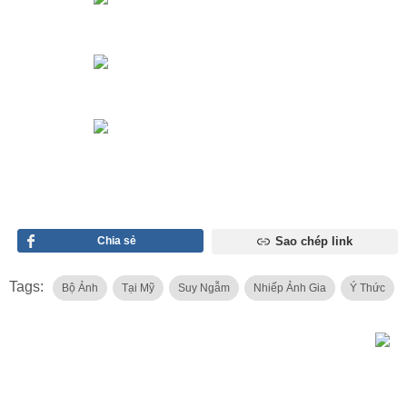
Chia sẻ
Sao chép link
Tags:
Bộ Ảnh
Tại Mỹ
Suy Ngẫm
Nhiếp Ảnh Gia
Ý Thức