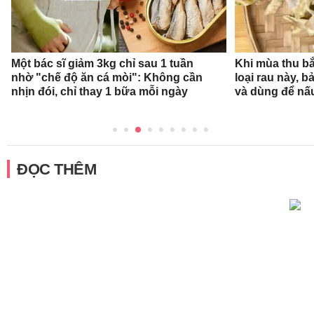
Một bác sĩ giảm 3kg chỉ sau 1 tuần
Khi mùa thu bắ
nhờ "chế độ ăn cá mòi": Không cần
loại rau này, b
nhịn đói, chỉ thay 1 bữa mỗi ngày
và dùng để nấ
ĐỌC THÊM