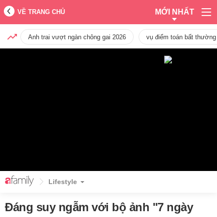
MỚI NHẤT
VỀ TRANG CHỦ
Anh trai vượt ngàn chông gai 2026
vụ điểm toán bất thường
Lifestyle
Đáng suy ngẫm với bộ ảnh "7 ngày