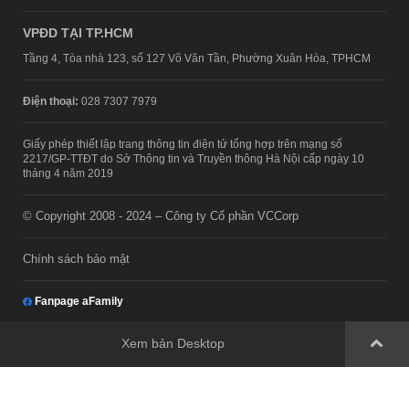
VPĐD TẠI TP.HCM
Tầng 4, Tòa nhà 123, số 127 Võ Văn Tần, Phường Xuân Hòa, TPHCM
Điện thoại:
028 7307 7979
Giấy phép thiết lập trang thông tin điện tử tổng hợp trên mạng số
2217/GP-TTĐT do Sở Thông tin và Truyền thông Hà Nội cấp ngày 10
tháng 4 năm 2019
© Copyright 2008 - 2024 – Công ty Cổ phần VCCorp
Chính sách bảo mật
Fanpage aFamily
Xem bản Desktop