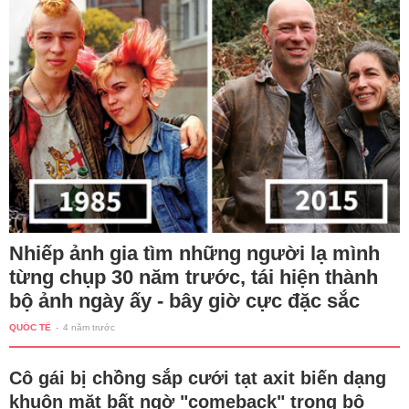
Nhiếp ảnh gia tìm những người lạ mình
từng chụp 30 năm trước, tái hiện thành
bộ ảnh ngày ấy - bây giờ cực đặc sắc
QUỐC TẾ
-
4 năm trước
Cô gái bị chồng sắp cưới tạt axit biến dạng
khuôn mặt bất ngờ "comeback" trong bộ