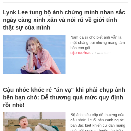
Lynk Lee tung bộ ảnh chứng minh nhan sắc
ngày càng xinh xắn và nói rõ về giới tính
thật sự của mình
Nam ca sĩ cho biết anh vẫn là
một chàng trai nhưng mang tâm
hồn con gái.
HẬU TRƯỜNG
-
7 năm trước
Cậu nhóc khóc ré "ăn vạ" khi phải chụp ảnh
bên bạn chó: Dễ thương quá mức quy định
rồi nhé!
Bộ ảnh siêu cấp dễ thương của
cậu nhóc 1 tuổi bên cạnh người
bạn đặc biệt khiến cư dân mạng
phải bật cười vì tuyển tập biểu…