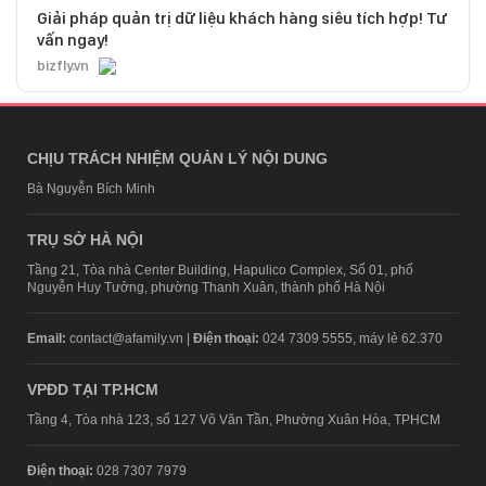
Giải pháp quản trị dữ liệu khách hàng siêu tích hợp! Tư
vấn ngay!
bizfly.vn
CHỊU TRÁCH NHIỆM QUẢN LÝ NỘI DUNG
Bà Nguyễn Bích Minh
TRỤ SỞ HÀ NỘI
Tầng 21, Tòa nhà Center Building, Hapulico Complex, Số 01, phố
Nguyễn Huy Tưởng, phường Thanh Xuân, thành phố Hà Nội
Email:
contact@afamily.vn |
Điện thoại:
024 7309 5555, máy lẻ 62.370
VPĐD TẠI TP.HCM
Tầng 4, Tòa nhà 123, số 127 Võ Văn Tần, Phường Xuân Hòa, TPHCM
Điện thoại:
028 7307 7979