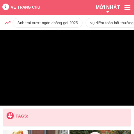
MỚI NHẤT
VỀ TRANG CHỦ
Anh trai vượt ngàn chông gai 2026
vụ điểm toán bất thường
TAGS: