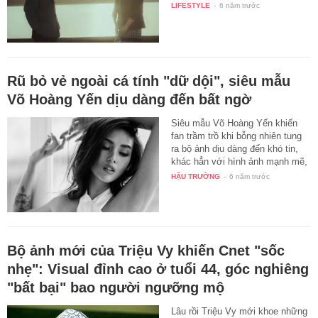
LIFESTYLE
-
6 năm trước
Rũ bỏ vẻ ngoài cá tính "dữ dội", siêu mẫu
Võ Hoàng Yến dịu dàng đến bất ngờ
Siêu mẫu Võ Hoàng Yến khiến
fan trầm trồ khi bỗng nhiên tung
ra bộ ảnh dịu dàng đến khó tin,
khác hẳn với hình ảnh mạnh mẽ,
…
HẬU TRƯỜNG
-
6 năm trước
Bộ ảnh mới của Triệu Vy khiến Cnet "sốc
nhẹ": Visual đỉnh cao ở tuổi 44, góc nghiêng
"bất bại" bao người ngưỡng mộ
Lâu rồi Triệu Vy mới khoe những