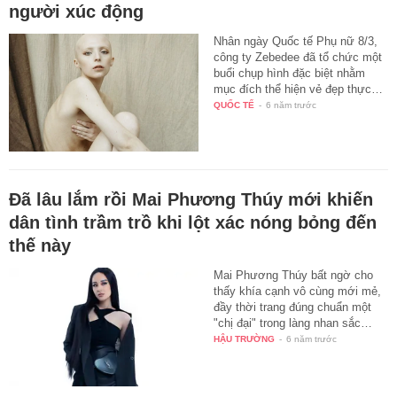
người xúc động
Nhân ngày Quốc tế Phụ nữ 8/3,
công ty Zebedee đã tổ chức một
buổi chụp hình đặc biệt nhằm
mục đích thể hiện vẻ đẹp thực…
QUỐC TẾ
-
6 năm trước
Đã lâu lắm rồi Mai Phương Thúy mới khiến
dân tình trầm trồ khi lột xác nóng bỏng đến
thế này
Mai Phương Thúy bất ngờ cho
thấy khía cạnh vô cùng mới mẻ,
đầy thời trang đúng chuẩn một
"chị đại" trong làng nhan sắc…
HẬU TRƯỜNG
-
6 năm trước