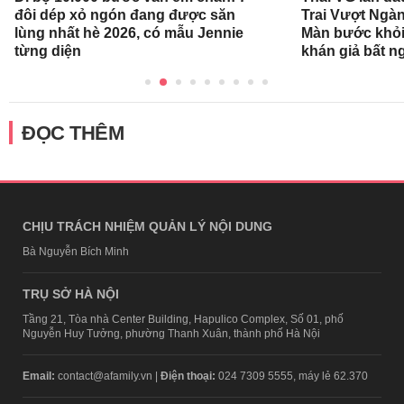
đôi dép xỏ ngón đang được săn
Trai Vượt Ngà
lùng nhất hè 2026, có mẫu Jennie
Màn bước khỏi
từng diện
khán giả bất n
ĐỌC THÊM
CHỊU TRÁCH NHIỆM QUẢN LÝ NỘI DUNG
Bà Nguyễn Bích Minh
TRỤ SỞ HÀ NỘI
Tầng 21, Tòa nhà Center Building, Hapulico Complex, Số 01, phố
Nguyễn Huy Tưởng, phường Thanh Xuân, thành phố Hà Nội
Email:
contact@afamily.vn |
Điện thoại:
024 7309 5555, máy lẻ 62.370