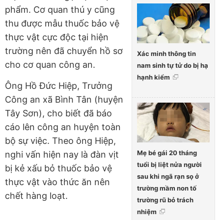
phẩm. Cơ quan thú y cũng
thu được mẫu thuốc bảo vệ
thực vật cực độc tại hiện
trường nên đã chuyển hồ sơ
Xác minh thông tin
cho cơ quan công an.
nam sinh tự tử do bị hạ
hạnh kiểm
Ông Hồ Đức Hiệp, Trưởng
Công an xã Bình Tân (huyện
Tây Sơn), cho biết đã báo
cáo lên công an huyện toàn
bộ sự việc. Theo ông Hiệp,
Mẹ bé gái 20 tháng
nghi vấn hiện nay là đàn vịt
tuổi bị liệt nửa người
bị kẻ xấu bỏ thuốc bảo vệ
sau khi ngã rạn sọ ở
thực vật vào thức ăn nên
trường mầm non tố
chết hàng loạt.
trường rũ bỏ trách
nhiệm