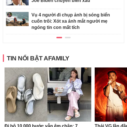
Joe Biden chuyển biến xấu
Vụ 4 người đi chụp ảnh bị sóng biển
cuốn trôi: Xót xa ánh mắt người mẹ
ngóng tin con mất tích
TIN NỔI BẬT AFAMILY
Đi bộ 10.000 bước vẫn êm chân: 7
Thái VG lần đầ