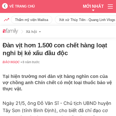
MỚI NHẤT
VỀ TRANG CHỦ
Thẩm mỹ viện Mailisa
Xét xử Thùy Tiên - Quang Linh Vlogs
Xã hội
Đàn vịt hơn 1.500 con chết hàng loạt
nghi bị kẻ xấu đầu độc
BẢO NGỌC
8 năm trước
Tại hiện trường nơi đàn vịt hàng nghìn con của
vợ chồng anh Chín chết có một loại thuốc bảo vệ
thực vật.
Ngày 21/5, ông Đỗ Văn Sĩ - Chủ tịch UBND huyện
Tây Sơn (tỉnh Bình Định), cho biết đã chỉ đạo cơ