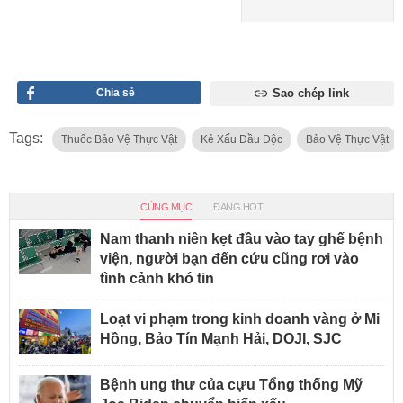
Chia sẻ
Sao chép link
Tags:
Thuốc Bảo Vệ Thực Vật
Kẻ Xấu Đầu Độc
Bảo Vệ Thực Vật
CÙNG MỤC
ĐANG HOT
Nam thanh niên kẹt đầu vào tay ghế bệnh
viện, người bạn đến cứu cũng rơi vào
tình cảnh khó tin
Loạt vi phạm trong kinh doanh vàng ở Mi
Hồng, Bảo Tín Mạnh Hải, DOJI, SJC
Bệnh ung thư của cựu Tổng thống Mỹ